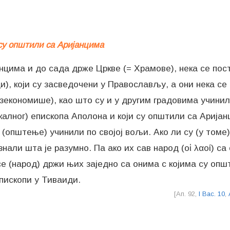
 су општили са Аријанцима
цима и до сада држе Цркве (= Храмове), нека се посту
и), који су засведочени у Православљу, а они нека се 
изекономише), као што су и у другим градовима учини
калног) епископа Аполона и који су општили са Аријан
о (општење) учинили по својој вољи. Ако ли су (у том
знали шта је разумно. Па ако их сав народ (οἱ λαοί) са
се (народ) држи њих заједно са онима с којима су општ
пископи у Тиваиди.
[Ап. 92,
I Вас. 10
,