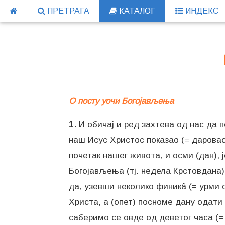
ПРЕТРАГА
КАТАЛОГ
ИНДЕКС
О посту уочи Богојављења
1.
И обичај и ред захтева од нас да п
наш Исус Христос показао (= даровао
почетак нашег живота, и осми (дан), 
Богојављења (тј. недела Крстовдана)
да, узевши неколико финикâ (= урми 
Христа, а (опет) посноме дану одати 
саберимо се овде од деветог часа (=