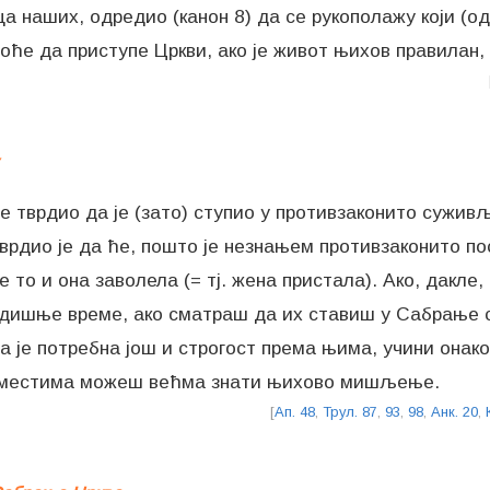
ца наших, одредио (канон 8) да се рукополажу који (од
оће да приступе Цркви, ако је живот њихов правилан, 
е тврдио да је (зато) ступио у противзаконито сужив
тврдио је да ће, пошто је незнањем противзаконито п
то и она заволела (= тј. жена пристала). Ако, дакле,
годишње време, ако сматраш да их ставиш у Сабрање с
 је потребна још и строгост према њима, учини онако 
м местима можеш већма знати њихово мишљење.
[
Ап. 48
,
Трул. 87
,
93
,
98
,
Анк. 20
,