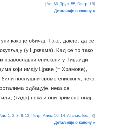
[
Ап. 66
,
Трул. 55
,
Гангр. 18
]
Детаљније о канону »
пи како је обичај. Тако, дакле, да се
окупљају (у Црквама). Кад се то тако
ли православни епископи у Тиваиди,
цима који имају Цркве (= Храмове),
е) били послушни своме епископу, нека
 осталима одбацује, нека се
или, (тада) нека и они примене онај
Анк. 1
,
2
,
3
,
9
,
12
,
Петр. Алек. 10
,
14
,
Атанас. Вел. 3
]
Детаљније о канону »