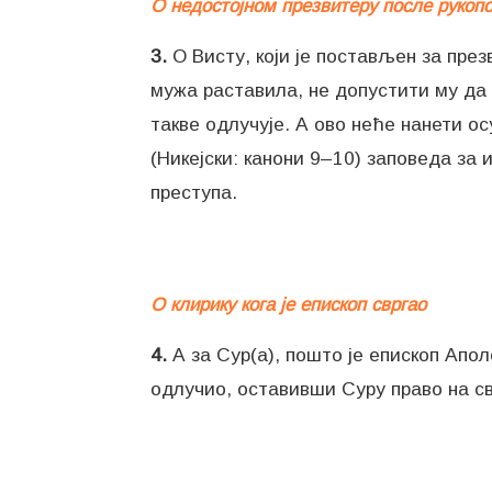
О недостојном презвитеру после руко
3.
О Висту, који је постављен за презв
мужа раставила, не допустити му да 
такве одлучује. А ово неће нанети ос
(Никејски: канони 9–10) заповеда за 
преступа.
О клирику кога је епископ свргао
4.
А за Сур(а), пошто је епископ Аполо
одлучио, оставивши Суру право на св