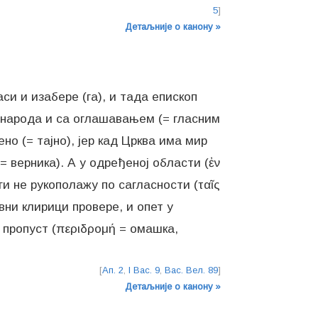
5
]
Детаљније о канону »
си и изабере (га), и тада епископ
у народа и са оглашавањем (= гласним
о (= тајно), јер кад Црква има мир
= верника). А у одређеној области (ἐν
уги не рукополажу по сагласности (ταῖς
вни клирици провере, и опет у
 пропуст (περιδρομή = омашка,
[
Ап. 2
,
I Вас. 9
,
Вас. Вел. 89
]
Детаљније о канону »