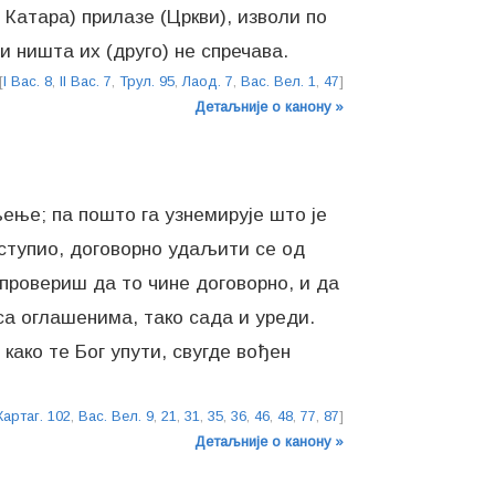
 Катара) прилазе (Цркви), изволи по
и ништа их (друго) не спречава.
[
I Вас. 8
,
II Вас. 7
,
Трул. 95
,
Лаод. 7
,
Вас. Вел. 1
,
47
]
Детаљније о канону »
љење; па пошто га узнемирује што је
оступио, договорно удаљити се од
 провериш да то чине договорно, и да
а оглашенима, тако сада и уреди.
како те Бог упути, свугде вођен
Картаг. 102
,
Вас. Вел. 9
,
21
,
31
,
35
,
36
,
46
,
48
,
77
,
87
]
Детаљније о канону »