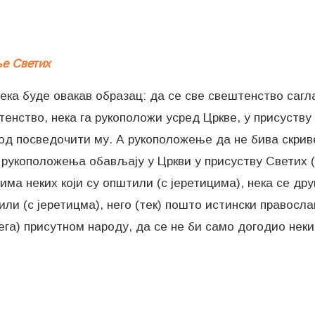
ње Светих
ека буде овакав образац: да се све свештенство сагла
штенство, нека га рукоположи усред Цркве, у присуств
од посведочити му. А рукоположење да не бива скривен
се рукоположења обављају у Цркви у присуству Светих (
ко има неких који су општили (с јеретицима), нека се др
ли (с јеретицма), него (тек) пошто истински правосла
га) присутном народу, да се не би само догодио неки