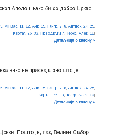
скоп Аполон, како би се добро Цркве
35
,
VII Вас. 11
,
12
,
Анк. 15
,
Гангр. 7
,
8
,
Антиох. 24
,
25
,
Картаг. 26
,
33
,
Прводруги 7
,
Теоф. Алек. 11
]
Детаљније о канону »
ка нико не присваја оно што је
35
,
VII Вас. 11
,
12
,
Анк. 15
,
Гангр. 7
,
8
,
Антиох. 24
,
25
,
Картаг. 26
,
33
,
Теоф. Алек. 10
]
Детаљније о канону »
Цркви. Пошто је, пак, Велики Сабор