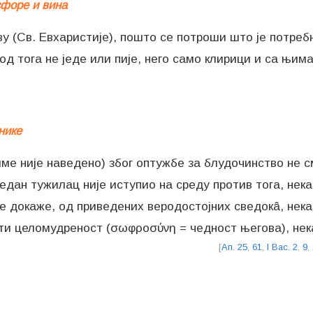
сфоре и вина
 (Св. Евхаристије), пошто се потроши што је потребн
од тога не једе или пије, него само клирици и са њим
нике
е није наведено) због оптужбе за блудочинство не см
едан тужилац није иступио на среду против тога, нека 
 докаже, од приведених веродостојних сведокâ, нека с
ти целомудреност (σωφροσύνη = чедност његова), нека 
[
Ап. 25
,
61
,
I Вас. 2
,
9
,