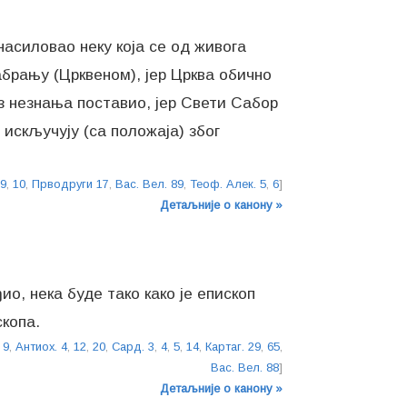
 насиловао неку која се од живога
абрању (Црквеном), јер Црква обично
из незнања поставио, јер Свети Сабор
 искључују (са положаја) због
 9
,
10
,
Прводруги 17
,
Вас. Вел. 89
,
Теоф. Алек. 5
,
6
]
Детаљније о канону »
ио, нека буде тако како је епископ
скопа.
 9
,
Антиох. 4
,
12
,
20
,
Сард. 3
,
4
,
5
,
14
,
Картаг. 29
,
65
,
Вас. Вел. 88
]
Детаљније о канону »