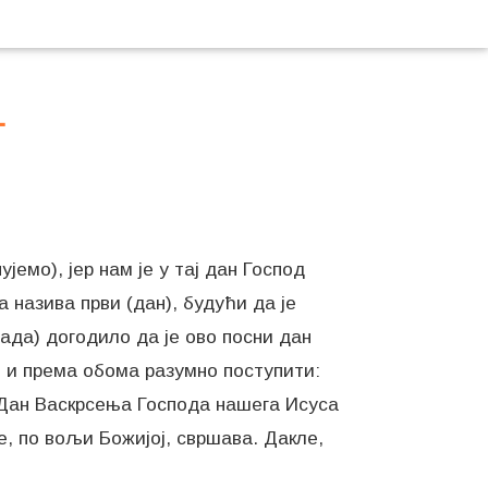
г
јемо), јер нам је у тај дан Господ
назива први (дан), будући да је
сада) догодило да је ово посни дан
) и према обома разумно поступити:
у Дан Васкрсења Господа нашега Исуса
е, по вољи Божијој, свршава. Дакле,