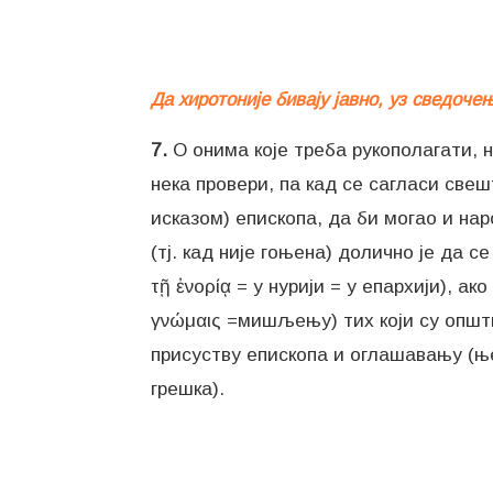
Да хиротоније бивају јавно, уз сведоче
7.
О онима које треба рукополагати, н
нека провери, па кад се сагласи све
исказом) епископа, да би могао и нар
(тј. кад није гоњена) долично је да 
τῇ ἐνορίᾳ = у нурији = у епархији), а
γνώμαις =мишљењу) тих који су општи
присуству епископа и оглашавању (ње
грешка).