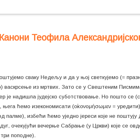
Канони Теофила Александријско
оштујемо сваку Недељу и да у њој светкујемо (= празну
) васкрсење из мртвих. Зато се у Свештеним Писмима 
јер је надишла јудејско суботствовање. Но пошто се (
, њега ћемо изекономисати (οἰκονομήσωμεν = уредити
од палме), избећи ћемо уједно јереси које не поштуј
дуг, очекујући вечерње Сабрање (у Цркви) које се овд
 три поподне).