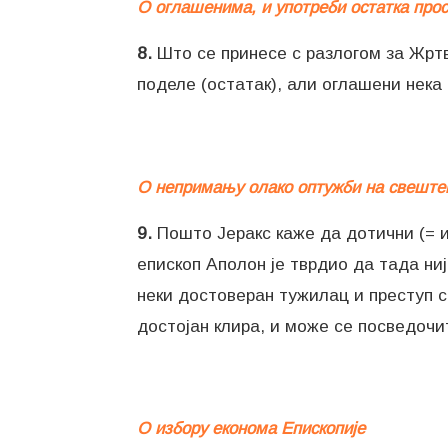
О оглашенима, и употреби остатка про
8.
Што се принесе с разлогом за Жртву
поделе (остатак), али оглашени нека 
О непримању олако оптужби на свеште
9.
Пошто Јеракс каже да дотични (= им
епископ Аполон је тврдио да тада ниј
неки достоверан тужилац и преступ се
достојан клира, и може се посведочи
О избору економа Епископије