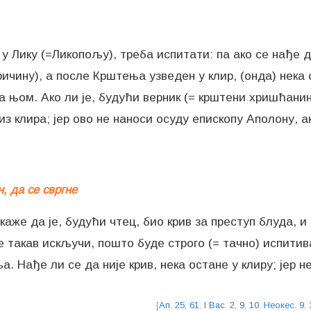
Лику (=Ликопољу), треба испитати: па ако се нађе да
чину), а после Крштења узведен у клир, (онда) нека ос
 њом. Ако ли је, будући верник (= крштени хришћанин
из клира; јер ово не наноси осуду епископу Аполону, а
, да се свргне
каже да је, будући чтец, био крив за преступ блуда, и
се такав искључи, пошто буде строго (= тачно) испити
. Нађе ли се да није крив, нека остане у клиру; јер 
[
Ап. 25
,
61
,
I Вас. 2
,
9
,
10
,
Неокес. 9
,