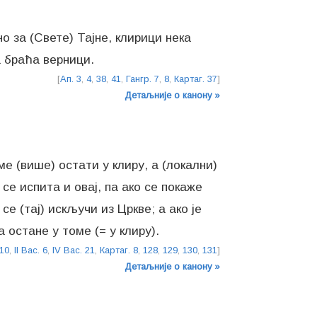
о за (Свете) Тајне, клирици нека
а браћа верници.
[
Ап. 3
,
4
,
38
,
41
,
Гангр. 7
,
8
,
Картаг. 37
]
Детаљније о канону »
е (више) остати у клиру, а (локални)
се испита и овај, па ако се покаже
е (тај) искључи из Цркве; а ако је
остане у томе (= у клиру).
10
,
II Вас. 6
,
IV Вас. 21
,
Картаг. 8
,
128
,
129
,
130
,
131
]
Детаљније о канону »