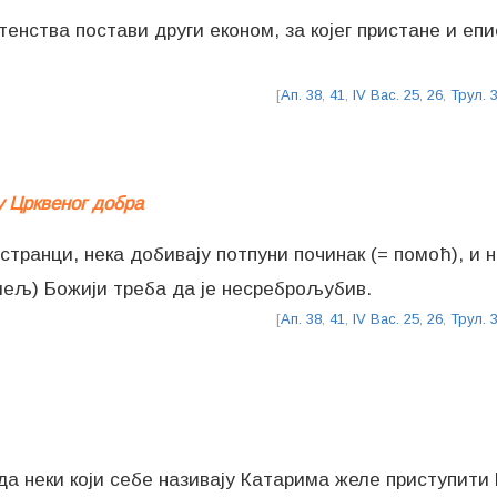
енства постави други економ, за којег пристане и епи
[
Ап. 38
,
41
,
IV Вас. 25
,
26
,
Трул. 
 Црквеног добра
ранци, нека добивају потпуни починак (= помоћ), и не
шељ) Божији треба да је несреброљубив.
[
Ап. 38
,
41
,
IV Вас. 25
,
26
,
Трул. 
да неки који себе називају Катарима желе приступити 