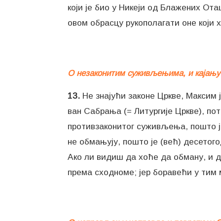
који је био у Никеји од Блажених Ота
овом обрасцу рукополагати оне који х
О незаконитим суживљењима, и кајању
13.
Не знајући законе Цркве, Максим ј
ван Сабрања (= Литургије Цркве), по
противзаконитог суживљења, пошто је 
не обмањују, пошто је (већ) десето
Ако ли видиш да хоће да обману, и да
према сходноме; јер боравећи у ти