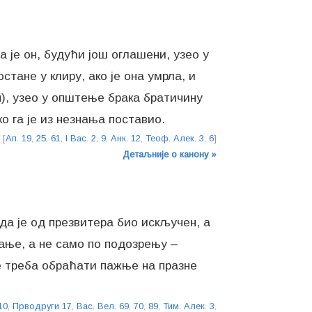
 је он, будући још оглашени, узео у
тане у клиру, ако је она умрла, и
), узео у општење брака братичину
ко га је из незнања поставио.
[
Ап. 19
,
25
,
61
,
I Вас. 2
,
9
,
Анк. 12
,
Теоф. Алек. 3
,
6
]
Детаљније о канону »
 да је од презвитера био искључен, а
вање, а не само по подозрењу –
не треба обраћати пажње на празне
10
,
Прводруги 17
,
Вас. Вел. 69
,
70
,
89
,
Тим. Алек. 3
,