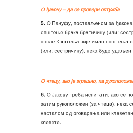
О ђакону – да се провери оптужба
5.
О Пануфу, постављеном за ђакона у 
општење брака братичину (или: сестри
после Крштења није имао општења са
(или: сестричину), нека буде удаљен 
О чтецу, ако је згрешио, па рукоположен
6.
О Јакову треба испитати: ако се по
затим рукоположен (за чтеца), нека 
насталом од оговарања или клеветања
клевете.