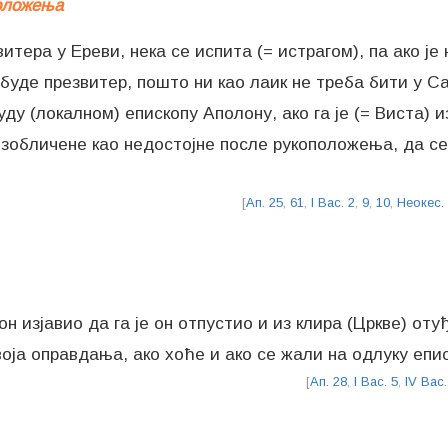
положења
итера у Ереви, нека се испита (= истрагом), па ако је
буде презвитер, пошто ни као лаик не треба бити у С
уду (локалном) епископу Аполону, ако га је (= Виста) 
изобличене као недостојне после рукоположења, да се
[
Ап. 25
,
61
,
I Вас. 2
,
9
,
10
,
Неокес.
н изјавио да га је он отпустио и из клира (Цркве) отуђ
оја оправдања, ако хоће и ако се жали на одлуку епи
[
Ап. 28
,
I Вас. 5
,
IV Вас.