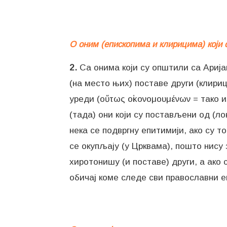
О оним (епископима и клирицима) који
2.
Са онима који су општили са Аријан
(на место њих) поставе други (клириц
уреди (οὕτως οἰκονομουμένων = тако 
(тада) они који су постављени од (ло
нека се подвргну епитимији, ако су т
се окупљају (у Црквама), пошто нису 
хиротонишу (и поставе) други, а ако 
обичај коме следе сви православни е