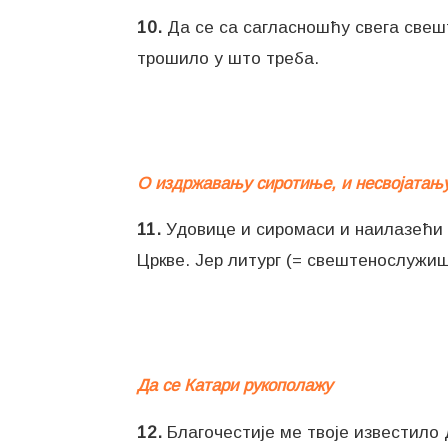
10.
Да се са сагласношћу свега свешт
трошило у што треба.
О издржавању сиротиње, и несвојатању
11.
Удовице и сиромаси и наилазећи ст
Цркве. Јер литург (= свештенослужи
Да се Катари рукополажу
12.
Благочестије ме твоје известило 