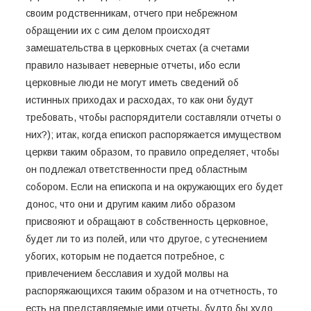
своим родственникам, отчего при небрежном
обращении их с сим делом происходят
замешательства в церковных счетах (а счетами
правило называет неверные отчеты, ибо если
церковные люди не могут иметь сведений об
истинных приходах и расходах, то как они будут
требовать, чтобы распорядители составляли отчеты о
них?); итак, когда епископ распоряжается имуществом
церкви таким образом, то правило определяет, чтобы
он подлежал ответственности пред областным
собором. Если на епископа и на окружающих его будет
донос, что они и другим каким либо образом
присвояют и обращают в собственность церковное,
будет ли то из полей, или что другое, с утеснением
убогих, которым не подается потребное, с
привлечением бесславия и худой молвы на
распоряжающихся таким образом и на отчетность, то
есть на представляемые ими отчеты, будто бы худо