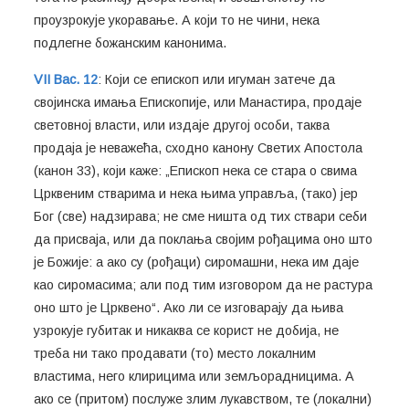
проузрокује укоравање. А који то не чини, нека
подлегне божанским канонима.
VII Вас. 12
: Који се епископ или игуман затече да
својинска имања Епископије, или Манастира, продаје
световној власти, или издаје другој особи, таква
продаја је неважећа, сходно канону Светих Апостола
(канон 33), који каже: „Епископ нека се стара о свима
Црквеним стварима и нека њима управља, (тако) јер
Бог (све) надзирава; не сме ништа од тих ствари себи
да присваја, или да поклања својим рођацима оно што
је Божије: а ако су (рођаци) сиромашни, нека им даје
као сиромасима; али под тим изговором да не растура
оно што је Црквено“. Ако ли се изговарају да њива
узрокује губитак и никаква се корист не добија, не
треба ни тако продавати (то) место локалним
властима, него клирицима или земљорадницима. А
ако се (притом) послуже злим лукавством, те (локални)