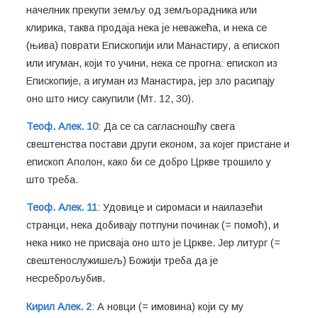
начелник прекупи земљу од земљорадника или
клирика, таква продаја нека је неважећа, и нека се
(њива) поврати Епископији или Манастиру, а епископ
или игуман, који то учини, нека се прогна: епископ из
Епископије, а игуман из Манастира, јер зло расипају
оно што нису сакупили (Мт. 12, 30).
Теоф. Алек. 10
: Да се са сагласношћу свега
свештенства постави други економ, за којег пристане и
епископ Аполон, како би се добро Цркве трошило у
што треба.
Теоф. Алек. 11
: Удовице и сиромаси и наилазећи
странци, нека добивају потпуни починак (= помоћ), и
нека нико не присваја оно што је Цркве. Јер литург (=
свештенослужишељ) Божији треба да је
несреброљубив.
Кирил Алек. 2
: А новци (= имовина) који су му