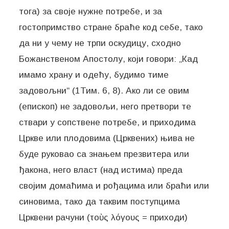
тога) за своје нужне потребе, и за
гостопримство стране браће код себе, тако
да ни у чему не трпи оскудицу, сходно
Божанственом Апостолу, који говори: „Кад
имамо храну и одећу, будимо тиме
задовољни“ (1Тим. 6, 8). Ако ли се овим
(епископ) не задовољи, него претвори те
ствари у сопствене потребе, и приходима
Цркве или плодовима (Црквених) њива не
буде руковао са знањем презвитера или
ђакона, него власт (над истима) преда
својим домаћима и рођацима или браћи или
синовима, тако да таквим поступцима
Црквени рачуни (τοὺς λόγoυς = приходи)