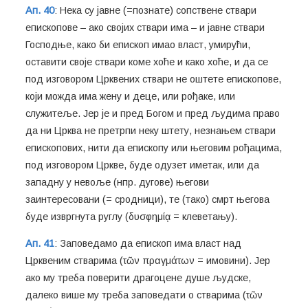
Ап. 40
: Нека су јавне (=познате) сопствене ствари
епископове – ако својих ствари има – и јавне ствари
Господње, како би епископ имао власт, умирући,
оставити своје ствари коме хоће и како хоће, и да се
под изговором Црквених ствари не оштете епископове,
који можда има жену и деце, или рођаке, или
служитеље. Јер је и пред Богом и пред људима право
да ни Црква не претрпи неку штету, незнањем ствари
епископових, нити да епископу или његовим рођацима,
под изговором Цркве, буде одузет иметак, или да
западну у невоље (нпр. дугове) његови
заинтересовани (= сродници), те (тако) смрт његова
буде извргнута руглу (δυσφημίᾳ = клеветању).
Ап. 41
: Заповедамо да епископ има власт над
Црквеним стварима (τῶν πραγμάτων = имовини). Јер
ако му треба поверити драгоцене душе људске,
далеко више му треба заповедати о стварима (τῶν