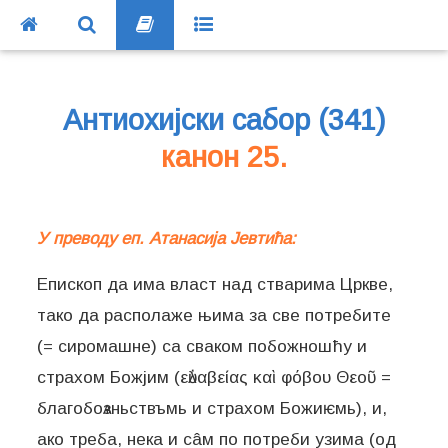
Антиохијски сабор (341)
канон 25.
У преводу еп. Атанасија Јевтића:
Епископ да има власт над стварима Цркве,
тако да располаже њима за све потребите
(= сиромашне) са сваком побожношћу и
страхом Божјим (εὐλαβείας καὶ φόβου Θεοῦ =
благобоѧзньствъмь и страхом Божиѥмь), и,
ако треба, нека и сâм по потреби узима (од