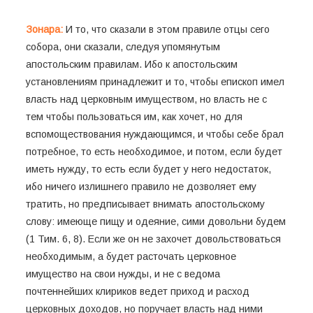
Зонара:
И то, что сказали в этом правиле отцы сего
собора, они сказали, следуя упомянутым
апостольским правилам. Ибо к апостольским
установлениям принадлежит и то, чтобы епископ имел
власть над церковным имуществом, но власть не с
тем чтобы пользоваться им, как хочет, но для
вспомоществования нуждающимся, и чтобы себе брал
потребное, то есть необходимое, и потом, если будет
иметь нужду, то есть если будет у него недостаток,
ибо ничего излишнего правило не дозволяет ему
тратить, но предписывает внимать апостольскому
слову: имеюще пищу и одеяние, сими довольни будем
(1 Тим. 6, 8). Если же он не захочет довольствоваться
необходимым, а будет расточать церковное
имущество на свои нужды, и не с ведома
почтеннейших клириков ведет приход и расход
церковных доходов, но поручает власть над ними