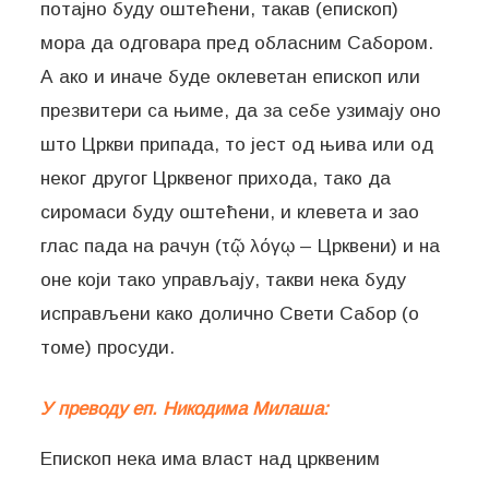
потајно буду оштећени, такав (епископ)
мора да одговара пред обласним Сабором.
А ако и иначе буде оклеветан епископ или
презвитери са њиме, да за себе узимају оно
што Цркви припада, то јест од њива или од
неког другог Црквеног прихода, тако да
сиромаси буду оштећени, и клевета и зао
глас пада на рачун (τῷ λόγῳ – Црквени) и на
оне који тако управљају, такви нека буду
исправљени како долично Свети Сабор (о
томе) просуди.
У преводу еп. Никодима Милаша:
Епископ нека има власт над црквеним