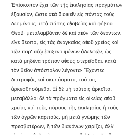
Ἐπίσκοπον ἔχει τῶν τῆς ἐκκλησίας πραγμάτων
ἐξουσίαν, ὥστε αὐτὰ διοικεῖν εἰς πάντας τοὺς
δεομένους μετὰ πάσης εὐλαβείας καὶ φόβου
Θεοῦ· μεταλαμβάνειν δὲ καὶ αὐτὸν τῶν δεόντων,
εἴγε δέοιτο, εἰς τάς ἀναγκαίας αὐτοῦ χρείας καὶ
τῶν παρ' αὐτῷ ἐπιξενουμένων ἀδελφῶν, ὡς
κατὰ μηδένα τρόπον αὐτοὺς στερεῖσθαι, κατὰ
τὸν θεῖον ἀπόστολον λέγοντα· Ἔχοντες
διατροφὰς καὶ σκεπάσματα, τούτοις
ἀρκεσθησόμεθα. Εἰ δὲ μὴ τούτοις ἀρκοῖτο,
μεταβάλλοι δὲ τὰ πράγματα εἰς οἰκείας αὐτοῦ
χρείας καὶ τοὺς πόρους τῆς ἐκκλησίας ἢ τοὺς
τῶν ἀγρῶν καρπούς, μὴ μετὰ γνώμης τῶν
πρεσβυτέρων, ἢ τῶν διακόνων χειρίζοι, ἀλλ'