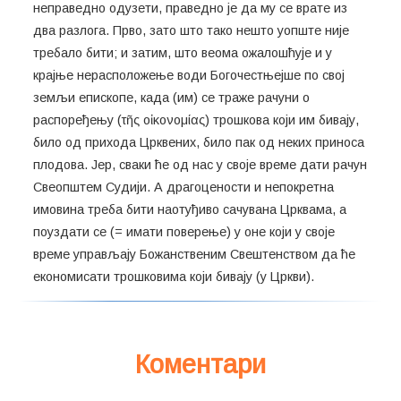
неправедно одузети, праведно је да му се врате из
два разлога. Прво, зато што тако нешто уопште није
требало бити; и затим, што веома ожалошћује и у
крајње нерасположење води Богочестњејше по свој
земљи епископе, када (им) се траже рачуни о
распоређењу (τῆς οἰκονομίας) трошкова који им бивају,
било од прихода Црквених, било пак од неких приноса
плодова. Јер, сваки ће од нас у своје време дати рачун
Свеопштем Судији. А драгоцености и непокретна
имовина треба бити наотуђиво сачувана Црквама, а
поуздати се (= имати поверење) у оне који у своје
време управљају Божанственим Свештенством да ће
економисати трошковима који бивају (у Цркви).
Коментари