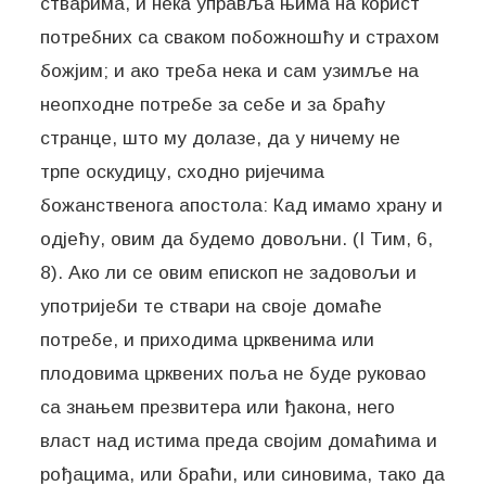
стварима, и нека управља њима на корист
потребних са сваком побожношћу и страхом
божјим; и ако треба нека и сам узимље на
неопходне потребе за себе и за браћу
странце, што му долазе, да у ничему не
трпе оскудицу, сходно ријечима
божанственога апостола: Кад имамо храну и
одјећу, овим да будемо довољни. (I Тим, 6,
8). Ако ли се овим епископ не задовољи и
употријеби те ствари на своје домаће
потребе, и приходима црквенима или
плодовима црквених поља не буде руковао
са знањем презвитера или ђакона, него
власт над истима преда својим домаћима и
рођацима, или браћи, или синовима, тако да