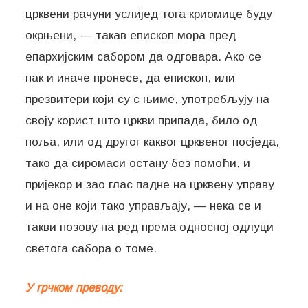
црквени рачуни услијед тога криомице буду
окрњени, — такав епископ мора пред
епархијским сабором да одговара. Ако се
пак и иначе пронесе, да епископ, или
презвитери који су с њиме, употребљују на
своју корист што цркви припада, било од
поља, или од другог каквог црквеног посједа,
тако да сиромаси остану без помоћи, и
пријекор и зао глас падне на црквену управу
и на оне који тако управљају, — нека се и
такви позову на ред према односној одлуци
светога сабора о томе.
У грчком преводу: