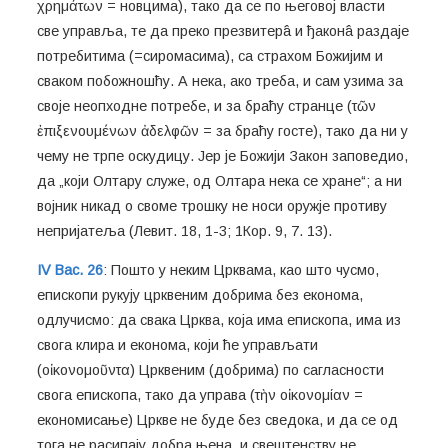
χρημάτων = новцима), тако да се по његовој власти
све управља, те да преко презвитерâ и ђаконâ раздаје
потребитима (=сиромасима), са страхом Божијим и
сваком побожношћу. А нека, ако треба, и сам узима за
своје неопходне потребе, и за браћу странце (τῶν
ἐπιξενουμένων ἀδελφῶν = за браћу госте), тако да ни у
чему не трпе оскудицу. Јер је Божији Закон заповедио,
да „који Олтару служе, од Олтара нека се хране“; а ни
војник никад о своме трошку не носи оружје противу
непријатеља (Левит. 18, 1-3; 1Кор. 9, 7. 13).
IV Вас. 26
: Пошто у неким Црквама, као што чусмо,
епископи рукују црквеним добрима без економа,
одлучисмо: да свака Црква, која има епископа, има из
свога клира и економа, који ће управљати
(οἰκονομοῦντα) Црквеним (добрима) по сагласности
свога епископа, тако да управа (τὴν οἰκονομίαν =
економисање) Цркве не буде без сведока, и да се од
тога не расипају добра њена, и свештенству не