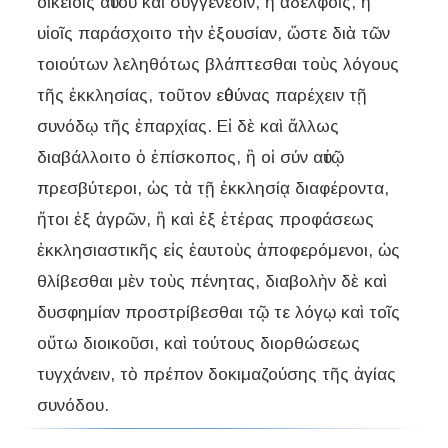
οἰκείοις αὐτοῦ καὶ συγγενέσιν, ἢ ἀδελφοῖς, ἢ
υἱοῖς παράσχοιτο τὴν ἐξουσίαν, ὥστε διὰ τῶν
τοιούτων λεληθότως βλάπτεσθαι τοὺς λόγους
τῆς ἐκκλησίας, τοῦτον εὐθύνας παρέχειν τῇ
συνόδῳ τῆς ἐπαρχίας. Εἰ δὲ καὶ ἄλλως
διαβάλλοιτο ὁ ἐπίσκοπος, ἢ οἱ σύν αὐτῷ
πρεσβύτεροι, ὡς τὰ τῇ ἐκκλησίᾳ διαφέροντα,
ἤτοι ἐξ ἀγρῶν, ἢ καὶ ἐξ ἑτέρας προφάσεως
ἐκκλησιαστικῆς εἰς ἑαυτοὺς ἀποφερόμενοι, ὡς
θλίβεσθαι μὲν τοὺς πένητας, διαβολὴν δὲ καὶ
δυσφημίαν προστρίβεσθαι τῷ τε λόγῳ καὶ τοῖς
οὕτω διοικοῦσι, καὶ τούτους διορθώσεως
τυγχάνειν, τὸ πρέπον δοκιμαζούσης τῆς ἁγίας