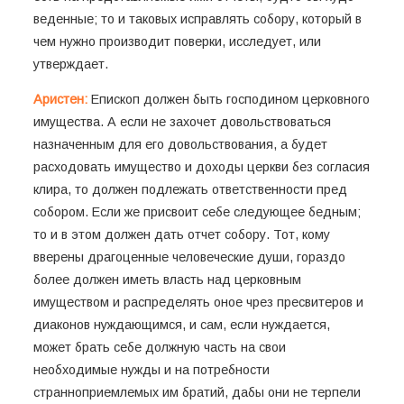
веденные; то и таковых исправлять собору, который в
чем нужно производит поверки, исследует, или
утверждает.
Аристен:
Епископ должен быть господином церковного
имущества. А если не захочет довольствоваться
назначенным для его довольствования, а будет
расходовать имущество и доходы церкви без согласия
клира, то должен подлежать ответственности пред
собором. Если же присвоит себе следующее бедным;
то и в этом должен дать отчет собору. Тот, кому
вверены драгоценные человеческие души, гораздо
более должен иметь власть над церковным
имуществом и распределять оное чрез пресвитеров и
диаконов нуждающимся, и сам, если нуждается,
может брать себе должную часть на свои
необходимые нужды и на потребности
странноприемлемых им братий, дабы они не терпели