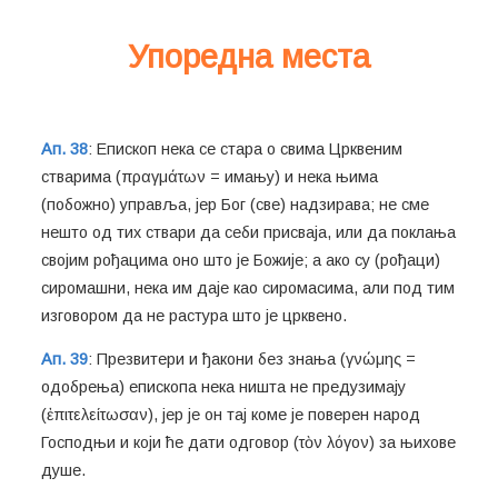
Упоредна места
Ап. 38
: Епископ нека се стара о свима Црквеним
стварима (πραγμάτων = имању) и нека њима
(побожно) управља, јер Бог (све) надзирава; не сме
нешто од тих ствари да себи присваја, или да поклања
својим рођацима оно што је Божије; а ако су (рођаци)
сиромашни, нека им даје као сиромасима, али под тим
изговором да не растура што је црквено.
Ап. 39
: Презвитери и ђакони без знања (γνώμης =
одобрења) епископа нека ништа не предузимају
(ἐπιτελείτωσαν), јер је он тај коме је поверен народ
Господњи и који ће дати одговор (τὸν λόγον) за њихове
душе.