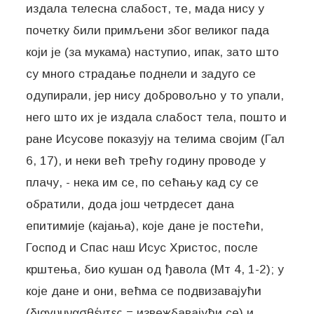
издала телесна слабост, те, мада нису у
почетку били примљени због великог пада
који је (за мукама) наступио, ипак, зато што
су много страдање поднели и задуго се
одупирали, јер нису добровољно у то упали,
него што их је издала слабост тела, пошто и
ране Исусове показују на телима својим (Гал
6, 17), и неки већ трећу годину проводе у
плачу, - нека им се, по сећању кад су се
обратили, дода још четрдесет дана
епитимије (кајања), које дане је постећи,
Господ и Спас наш Исус Христос, после
крштења, био кушан од ђавола (Мт 4, 1-2); у
које дане и они, већма се подвизавајући
(διαγυμνασθέντες = извежбавајући се) и