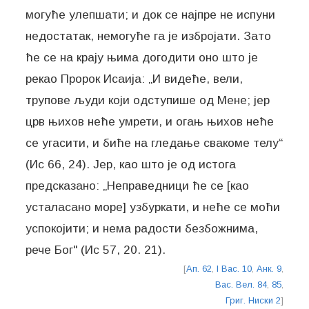
могуће улепшати; и док се најпре не испуни
недостатак, немогуће га је избројати. Зато
ће се на крају њима догодити оно што је
рекао Пророк Исаија: „И видеће, вели,
трупове људи који одступише од Мене; јер
црв њихов неће умрети, и огањ њихов неће
се угасити, и биће на гледање свакоме телу“
(Ис 66, 24). Јер, као што је од истога
предсказано: „Неправедници ће се [као
усталасано море] узбуркати, и неће се моћи
успокојити; и нема радости безбожнима,
рече Бог" (Ис 57, 20. 21).
[
Ап. 62
,
I Вас. 10
,
Анк. 9
,
Вас. Вел. 84
,
85
,
Григ. Ниски 2
]