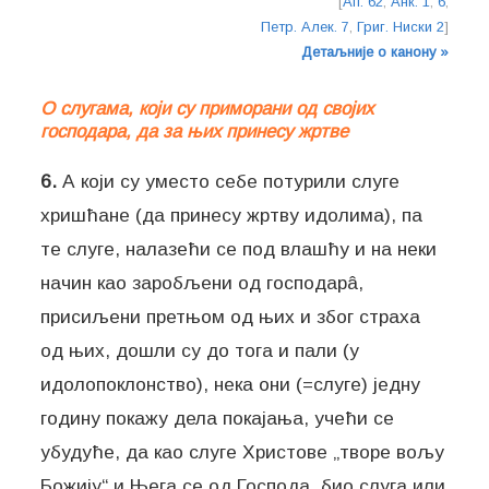
[
Ап. 62
,
Анк. 1
,
6
,
Петр. Алек. 7
,
Григ. Ниски 2
]
Детаљније о канону »
О слугама, који су приморани од својих
господара, да за њих принесу жртве
6.
А који су уместо себе потурили слуге
хришћане (да принесу жртву идолима), па
те слуге, налазећи се под влашћу и на неки
начин као заробљени од господарâ,
присиљени претњом од њих и због страха
од њих, дошли су до тога и пали (у
идолопоклонство), нека они (=слуге) једну
годину покажу дела покајања, учећи се
убудуће, да као слуге Христове „творе вољу
Божију“ и Њега се од Господа, био слуга или