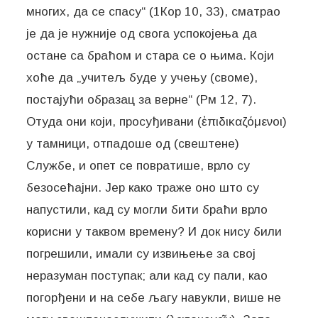
многих, да се спасу“ (1Кор 10, 33), сматрао
је да је нужније од свога успокојења да
остане са браћом и стара се о њима. Који
хоће да „учитељ буде у учењу (своме),
постајући образац за верне“ (Рм 12, 7).
Отуда они који, просуђивани (ἐπιδικαζόμενοι)
у тамници, отпадоше од (свештене)
Службе, и опет се повратише, врло су
безосећајни. Јер како траже оно што су
напустили, кад су могли бити браћи врло
корисни у таквом времену? И док нису били
погрешили, имали су извињење за свој
неразуман поступак; али кад су пали, као
погорђени и на себе љагу навукли, више не