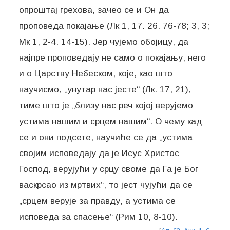
опроштај грехова, зачео се и Он да
проповеда покајање (Лк 1, 17. 26. 76-78; 3, 3;
Мк 1, 2-4. 14-15). Јер чујемо обојицу, да
најпре проповедају не само о покајању, него
и о Царству Небеском, које, као што
научисмо, „унутар нас јесте“ (Лк. 17, 21),
тиме што је „близу нас реч којој верујемо
устима нашим и срцем нашим“. О чему кад
се и они подсете, научиће се да „устима
својим исповедају да је Исус Христос
Господ, верујући у срцу своме да Га је Бог
васкрсао из мртвих“, то јест чујући да се
„срцем верује за правду, а устима се
исповеда за спасење“ (Рим 10, 8-10).