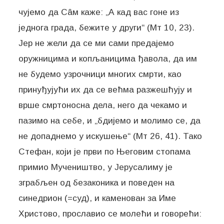
чујемо да Сâм каже: „А кад вас гоне из
једнога града, бежите у други“ (Мт 10, 23).
Јер не жели да се ми сами предајемо
оружницима и копљаницима ђавола, да им
не будемо узрочници многих смрти, као
принуђујући их да се већма разжешћују и
врше смртоносна дела, него да чекамо и
пазимо на себе, и „бдијемо и молимо се, да
не допаднемо у искушење“ (Мт 26, 41). Тако
Стефан, који је први по Његовим стопама
примио Мучеништво, у Јерусалиму је
зграбљен од безаконика и поведен на
синедрион (=суд), и каменован за Име
Христово, прославио се молећи и говорећи: