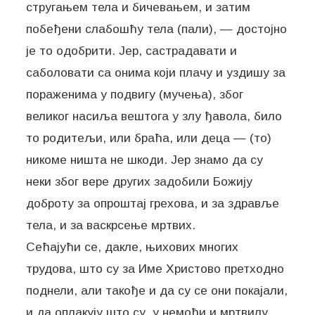
стругањем тела и бичевањем, и затим
побеђени слабошћу тела (пали), — достојно
је то одобрити. Јер, састрадавати и
саболовати са онима који плачу и уздишу за
пораженима у подвигу (мучења), због
великог насиља вештога у злу ђавола, било
то родитељи, или браћа, или деца — (то)
никоме ништа не шкоди. Јер знамо да су
неки због вере других задобили Божију
доброту за опроштај грехова, и за здравље
тела, и за васкрсење мртвих.
Сећајући се, дакле, њихових многих
трудова, што су за Име Христово претходно
поднели, али такође и да су се они покајали,
и да оплакују што су, у немоћи и мртвилу