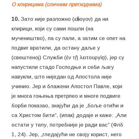
О клирицима (сличним претходнима)
10.
Зато није разложно (εὔλογον) да ни
клирици, који су сами пошли (на
мучеништво), па су пали, а затим се опет на
подвиг вратили, да остану даље у
(свештеној) Служби (ἐν τῇ λειτουργίᾳ), јер су
напустили стадо Господње и себи љагу
навукли, што ниједан од Апостола није
учинио. Јер и блажени Апостол Павле, који
је многа гоњења претрпео и многе подвиге
борби показао, знајући да је „боље отићи и
са Христом бити“, (ипак) додаје и каже: „Али
остати у телу, потребније је ради вас“ (Флб
1, 24). Јер, „гледајући не своју корист, него