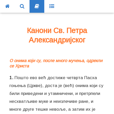
Канони Св. Петра
Александријског
О онима који су, после много мучења, одрекли
се Христа
1.
Пошто ево већ достиже четврта Пасха
гоњења (Цркве), доста је (већ) онима који су
били приведени и утамничени, и претрпели
несхватљиве муке и неизлечиве ране, и
многе друге тешке невоље, а затим их је