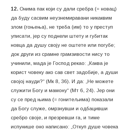
12.
Онима пак који су дали сребра (= новац)
да буду сасвим неузнемиравани никаквим
злом (гоњења), не треба (им) то у преступ
уписати, јер су поднели штету и губитак
новца да душу своју не оштете или погубе;
док други из срамне грамзивости нису то
учинили, мада је Господ рекао: „Каква је
корист човеку ако сав свет задобије, а души
својој науди?“ (Мк 8, 36). И да: „Не можете
служити Богу и мамону“ (Мт 6, 24). Јер они
су се пред њима (= гонитељима) показали
да Богу служе, омрзнувши и одбацивши
сребро своје, и презревши га, и тиме
испунише оно написано: „Откуп душе човека