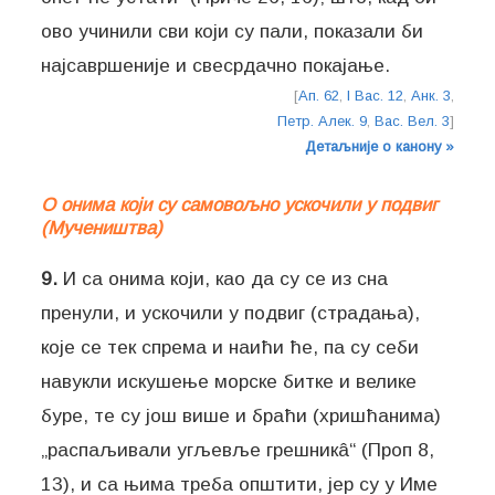
ово учинили сви који су пали, показали би
најсавршеније и свесрдачно покајање.
[
Ап. 62
,
I Вас. 12
,
Анк. 3
,
Петр. Алек. 9
,
Вас. Вел. 3
]
Детаљније о канону »
О онима који су самовољно ускочили у подвиг
(Мучеништва)
9.
И са онима који, као да су се из сна
пренули, и ускочили у подвиг (страдања),
које се тек спрема и наићи ће, па су себи
навукли искушење морске битке и велике
буре, те су још више и браћи (хришћанима)
„распаљивали угљевље грешникâ“ (Проп 8,
13), и са њима треба општити, јер су у Име