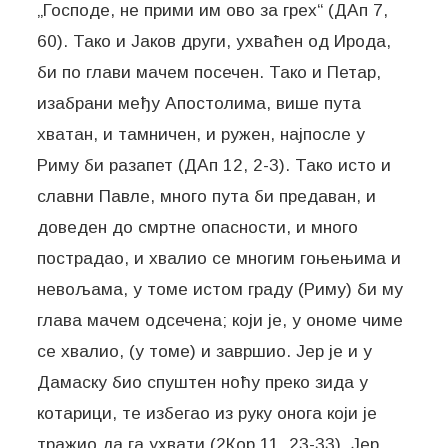
„Господе, не прими им ово за грех“ (ДАп 7,
60). Тако и Јаков други, ухваћен од Ирода,
би по глави мачем посечен. Тако и Петар,
изабрани међу Апостолима, више пута
хватан, и тамничен, и ружен, најпосле у
Риму би разапет (ДАп 12, 2-3). Тако исто и
славни Павле, много пута би предаван, и
доведен до смртне опасности, и много
пострадао, и хвалио се многим гоњењима и
невољама, у томе истом граду (Риму) би му
глава мачем одсечена; који је, у ономе чиме
се хвалио, (у томе) и завршио. Јер је и у
Дамаску био спуштен ноћу преко зида у
котарици, те избегао из руку онога који је
тражио да га ухвати (2Кор 11, 23-33). Јер