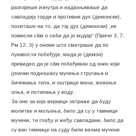
разгореше изнутра и надахњиваше да
савладају горди и противни дух (демонски),
похиташе на то, да тај дух (демонски) „не
помисли сâм о себи да је мудар“ (Приче 3, 7;
Рм 12, 3) у ономе што сматраше да по
лукавости побеђује, мада је (демон)
превидео да је сâм побеђиван од оних који
јуначки подношаху мучења стругања и
бичевања тела, и оштрице мача, жежења
огња, и потапања у воду.
За оне за које верници затраже да буду
молитве и мољења, било да су у тамници
мучени, те глађу и жеђу савладани, било да
су ван тамнице на суду били веома мучени