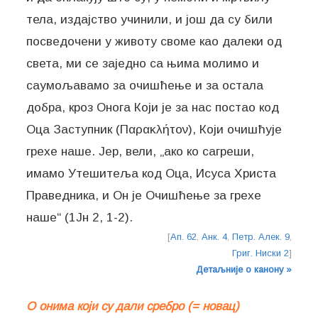
тела, издајство учинили, и још да су били
посведочени у животу своме као далеки од
света, ми се заједно са њима молимо и
саумољавамо за очишћење и за остала
добра, кроз Онога Који је за нас постао код
Оца Заступник (Παρακλήτον), Који очишћује
грехе наше. Јер, вели, „ако ко сагреши,
имамо Утешитеља код Оца, Исуса Христа
Праведника, и Он је Очишћење за грехе
[
Ап. 62
,
Анк. 4
,
Петр. Алек. 9
,
Григ. Ниски 2
]
Детаљније о канону »
О онима који су дали сребро (= новац)