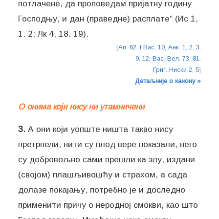
потлачене, да проповедам пријатну годину
Господњу, и дан (праведне) расплате“ (Ис 1,
1. 2; Лк 4, 18. 19).
[
Ап. 62
,
I Вас. 10
,
Анк. 1
,
2
,
3
,
9
,
12
,
Вас. Вел. 73
,
81
,
Григ. Ниски 2
,
5
]
Детаљније о канону »
О онима који нису ни утамничени
3.
А они који уопште ништа такво нису
претрпели, нити су плод вере показали, него
су добровољно сами прешли ка злу, издани
(својом) плашљивошћу и страхом, а сада
долазе покајању, потребно је и доследно
применити причу о неродној смокви, као што