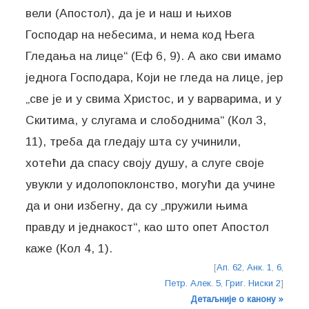
вели (Апостол), да је и наш и њихов
Господар на небесима, и нема код Њега
Гледања на лице“ (Еф 6, 9). А ако сви имамо
једнога Господара, Који не гледа на лице, јер
„све је и у свима Христос, и у варварима, и у
Скитима, у слугама и слободнима“ (Кол 3,
11), треба да гледају шта су учинили,
хотећи да спасу своју душу, а слуге своје
увукли у идолопоклонство, могући да учине
да и они избегну, да су „пружили њима
правду и једнакост“, као што опет Апостол
каже (Кол 4, 1).
[
Ап. 62
,
Анк. 1
,
6
,
Петр. Алек. 5
,
Григ. Ниски 2
]
Детаљније о канону »