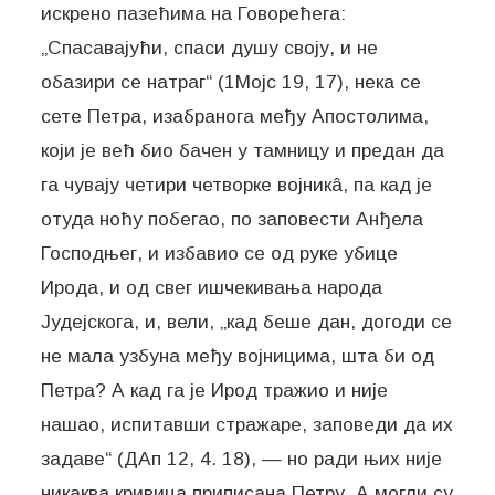
искрено пазећима на Говорећега:
„Спасавајући, спаси душу своју, и не
обазири се натраг“ (1Мојс 19, 17), нека се
сете Петра, изабранога међу Апостолима,
који је већ био бачен у тамницу и предан да
га чувају четири четворке војникâ, па кад је
отуда ноћу побегао, по заповести Анђела
Господњег, и избавио се од руке убице
Ирода, и од свег ишчекивања народа
Јудејскога, и, вели, „кад беше дан, догоди се
не мала узбуна међу војницима, шта би од
Петра? А кад га је Ирод тражио и није
нашао, испитавши стражаре, заповеди да их
задаве“ (ДАп 12, 4. 18), — но ради њих није
никаква кривица приписана Петру. А могли су