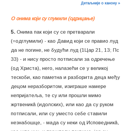
Детаљније о канону »
О онима који су глумили (одрицање)
5.
Онима пак који су се претварали
(=одглумили) - као Давид који се правио луд
да не погине, не будући луд (1Цар 21, 13; Пс
33) - и нису просто потписали за одречење
(од Христа), него, налазећи се у великој
тескоби, као паметна и разборита деца међу
децом неразборитом, изиграше намере
непријатеља, те су или прошли мимо
жртвеникâ (идолских), или као да су руком
потписали, или су уместо себе ставили
незнабошце, - мада су неки од Исповедникâ,