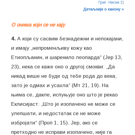
Григ. Ниски 2
]
Детаљније о канону »
О онима који се не кају
4.
А који су сасвим безнадежни и непокајани,
и имају „непроменљиву кожу као
Етиопљанин, и шаренило леопарда“ (Јер 13,
23), нека се каже оно о другој смокви: „Да
никад више не буде од тебе рода до века;
зато је одмах и усахла“ (Мт 21, 19). На
њима се, дакле, испуњује оно што је рекао
Еклисијаст: „Што је изопачено не може се
улепшати, и недостатак се не може
избројати“ (Проп 1, 15). Јер, ако се
претходно не исправи изопачено, није га