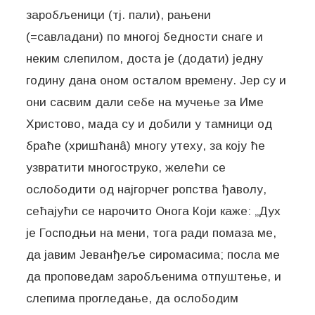
заробљеници (тј. пали), рањени
(=савладани) по многој бедности снаге и
неким слепилом, доста је (додати) једну
годину дана оном осталом времену. Јер су и
они сасвим дали себе на мучење за Име
Христово, мада су и добили у тамници од
браће (хришћанâ) многу утеху, за коју ће
узвратити многоструко, желећи се
ослободити од најгорчег ропства ђаволу,
сећајући се нарочито Онога Који каже: „Дух
је Господњи на мени, тога ради помаза ме,
да јавим Јеванђеље сиромасима; посла ме
да проповедам заробљенима отпуштење, и
слепима прогледање, да ослободим