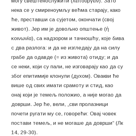
могу свештенослужити (λειτουργεῖν). Зато
нека се у смиреноумљу већма старају, како
ће, преставши са сујетом, окончати (свој
живот). Јер им је довољно општење (ἡ
κοινωνία), са надзором и тачношћу, које бива
с два разлога: и да не изгледају да на силу
грабе да одавде (= из живота) отиду; и да
се неки, који су пали, не изговарају као да су
због епитимије клонули (духом). Овакви ће
више од свих имати срамоту и стид, као
онај који је темељ положио, а није могао да
доврши. Јер ће, вели, „сви пролазници
почети ругати му се, говорећи: Овај човек
постави темељ, и не могаше да доврши“ (Лк
14, 29-30).