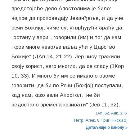
предстојеће дело Апостолима је било:
најпре да проповедају Јеванђеље, и да уче
речи Божијој, чиме су, утврђујући браћу да
„остану у вери“, говорили (им) и то: да нам
„кроз многе невоље ваља ући у Царство
Божије“ (ДАп 14, 21-22). Јер нису тражили
своју корист, него многих, да се спасу (1Кор
10, 33). И много би им се имало о овоме
говорити, да би по Речи (Божјој) поступали,
кад нам, како вели Апостол, „не би
недостало времена казивати“ (Јев 11, 32).
[
Ап. 62
,
Анк. 3
,
5
,
Петр. Алек. 8
,
Григ. Ниски 2
]
Детаљније о канону »