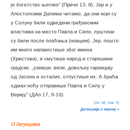
је богатство његово“ (Приче 13, 8). Јер и у
Апостолским Делима читамо, да они који су
у Солуну били одведени грађанским
властима на место Павла и Силе, пуштени
су били после плаћања (новцем). Јер, пошто
им много напакостише због имена
(Христова), и смутише народ и старешине
градске, „узевши, вели, довољну гаранцију
од Јасона и осталих, отпустише их. А браћа
одмах ноћу отправише Павла и Силу у
Верију“ (ДАп 17, 9-10).
[
Ап. 62
,
Анк. 5
]
Детаљније о канону »
О бегунцима