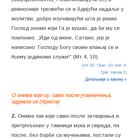
ревносније трезвећи се и бдијући надаље у
молитви, добро изучавајући шта је рекао
Господ ономе који Га је кушао, да би му се
поклонио: „Иди од мене, Сатано; јер је
написано: Господу Богу своме клањај се и
Њему јединоме служи!“ (Мт 4, 10).
[
Ап. 62
,
I Вас. 10
,
Анк. 4
,
Григ. Ниски 2
]
Детаљније о канону »
О онима који су, само после утамничења,
одрекли се (Христа)
2.
Онима пак који само после затварања и
претрпљених у тамници мука и смрада, па
после, без борбе са мучењима, постали су