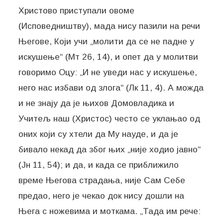
Христово приступали овоме
(Исповедништву), мада нису пазили на речи
Његове, Који учи „молити да се не падне у
искушење“ (Мт 26, 14), и опет да у молитви
говоримо Оцу: „И не уведи нас у искушење,
него нас избави од злога“ (Лк 11, 4). А можда
и не знају да је њихов Домовладика и
Учитељ наш (Христос) често се уклањао од
оних који су хтели да Му науде, и да је
бивало некад да због њих „није ходио јавно“
(Јн 11, 54); и да, и када се приближило
време Његова страдања, није Сам Себе
предао, него је чекао док нису дошли на
Њега с ножевима и моткама. „Тада им рече: