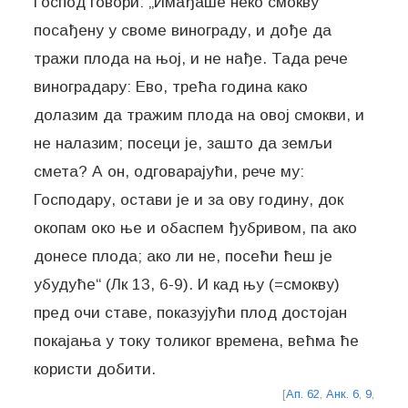
Господ говори: „Имађаше неко смокву
посађену у своме винограду, и дође да
тражи плода на њој, и не нађе. Тада рече
виноградару: Ево, трећа година како
долазим да тражим плода на овој смокви, и
не налазим; посеци је, зашто да земљи
смета? А он, одговарајући, рече му:
Господару, остави је и за ову годину, док
окопам око ње и обаспем ђубривом, па ако
донесе плода; ако ли не, посећи ћеш је
убудуће“ (Лк 13, 6-9). И кад њу (=смокву)
пред очи ставе, показујући плод достојан
покајања у току толиког времена, већма ће
користи добити.
[
Ап. 62
,
Анк. 6
,
9
,