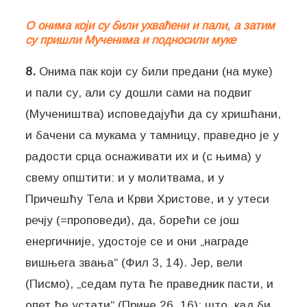
О онима који су били ухваћени и пали, а затим
су пришли Мученима и подносили муке
8.
Онима пак који су били предани (на муке)
и пали су, али су дошли сами на подвиг
(Мучеништва) исповедајући да су хришћани,
и бачени са мукама у тамницу, праведно је у
радости срца оснаживати их и (с њима) у
свему општити: и у молитвама, и у
Причешћу Тела и Крви Христове, и у утеси
речју (=проповеди), да, борећи се још
енергичније, удостоје се и они „награде
вишњега звања“ (Фил 3, 14). Јер, вели
(Писмо), „седам пута ће праведник пасти, и
опет ће устати“ (Приче 26, 16); што, кад би