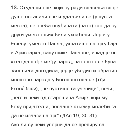
13.
Отуда ни оне, који су ради спасења своје
душе оставили све и удаљили се (у пуста
места), не треба осуђивати (зато) као да су
други уместо њих били ухваћени. Јер и у
Ефесу, уместо Павла, ухватише на тргу Гаја
и Аристарха, сапутнике Павлове, и кад је он
хтео да пође међу народ, зато што се буна
због њега догодила, јер је убедио и обратио
мноштво народа у Богопоштовање (τὴν
θεοσέβειαν), „не пустише га ученици“, вели,
„него и неки од старешина Азије, који му
беху пријатељи, послаше к њему молећи га
да не излази на трг“ (ДАп 19, 30-31).
Ако ли су неки упорни да се препиру са