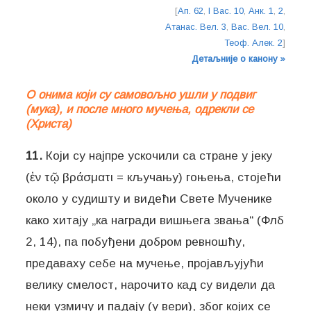
[
Ап. 62
,
I Вас. 10
,
Анк. 1
,
2
,
Атанас. Вел. 3
,
Вас. Вел. 10
,
Теоф. Алек. 2
]
Детаљније о канону »
О онима који су самовољно ушли у подвиг
(мука), и после много мучења, одрекли се
(Христа)
11.
Који су најпре ускочили са стране у јеку
(ἐν τῷ βράσματι = кључању) гоњења, стојећи
около у судишту и видећи Свете Мученике
како хитају „ка награди вишњега звања“ (Флб
2, 14), па побуђени добром ревношћу,
предаваху себе на мучење, пројављујући
велику смелост, нарочито кад су видели да
неки узмичу и падају (у вери), због којих се