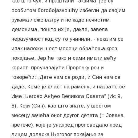
као што чух, и праштали таквима, јер су
особитом богобојазношћу избегли да својим
рукама ложе ватру и не каде нечистим
демонима, пошто их је, дакле, завела
неразумност кад су то учинили, - нека им се
ипак наложи шест месеци обраћења кроз
покајање. Јер ће тако и сами имати већу
корист, проучавајући Пророчку реч и
говорећи: „Дете нам се роди, и Син нам се
даде, Коме је власт на рамену, и назваће се
Име Његово Анђео Великога Савета“ (Ис 9,
6). Који (Син), као што знате, у шестом
месецу зачећа оног другог детета (= Јована
претече), које је унапред проповедало пред
лицем доласка Његовог покајање за