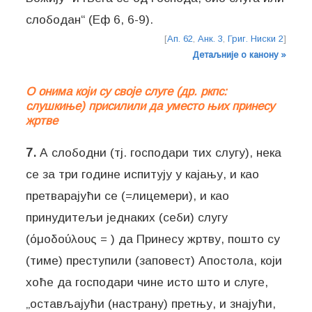
слободан“ (Еф 6, 6-9).
[
Ап. 62
,
Анк. 3
,
Григ. Ниски 2
]
Детаљније о канону »
О онима који су своје слуге (др. ркпс:
слушкиње) присилили да уместо њих принесу
жртве
7.
А слободни (тј. господари тих слугу), нека
се за три године испитују у кајању, и као
претварајући се (=лицемери), и као
принудитељи једнаких (себи) слугу
(όμοδούλους = ) да Принесу жртву, пошто су
(тиме) преступили (заповест) Апостола, који
хоће да господари чине исто што и слуге,
„остављајући (настрану) претњу, и знајући,