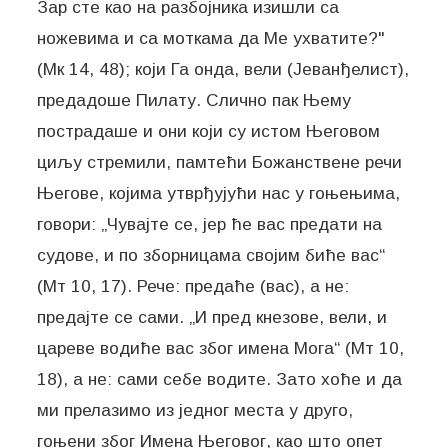
Зар сте као на разбојника изишли са
ножевима и са моткама да Ме ухватите?"
(Мк 14, 48); који Га онда, вели (Јеванђелист),
предадоше Пилату. Слично пак Њему
пострадаше и они који су истом Његовом
циљу стремили, памтећи Божанствене речи
Његове, којима утврђујући нас у гоњењима,
говори: „Чувајте се, јер ће вас предати на
судове, и по зборницама својим биће вас“
(Мт 10, 17). Рече: предаће (вас), а не:
предајте се сами. „И пред кнезове, вели, и
цареве водиће вас због имена Мога“ (Мт 10,
18), а не: сами себе водите. Зато хоће и да
ми прелазимо из једног места у друго,
гоњени због Имена Његовог, као што опет