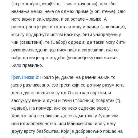
(περισσοτέρας ἀκριβείας = више тачности), или због
незнања неких, нека се одмах приме (у општење). Ово
исто важи и за клирике, и за остале – лаике. А
разматрано је још и то да ли могу и лаици (= верници),
који су подвргнути истом насиљу, бити унапређени у
чин (свештени), те (Сабор) одреди: да такви могу бити
рукопроизведени, јер нису ништа сагрешили, ако се
нађе да им је претходеће (унапређењу) живљење
6ило правилно.
Григ. Ниски 2
: Пошто је, дакле, на речени начин то
јасно разликовано, сви греси који се дотичу разумнога
дела душе оцењени су од Отаца као најтежи, и
заслужују већи и дужи и тежи (=болнији) повратак (тј.
кајање). На пример: ако се неко одрекао вере у
Христа, или се показао да се одметнуо у Јудаизам,
или идолопоклонство, или Манихејство, или у неку
другу врсту безбоштва. Који је добровољно пошао на