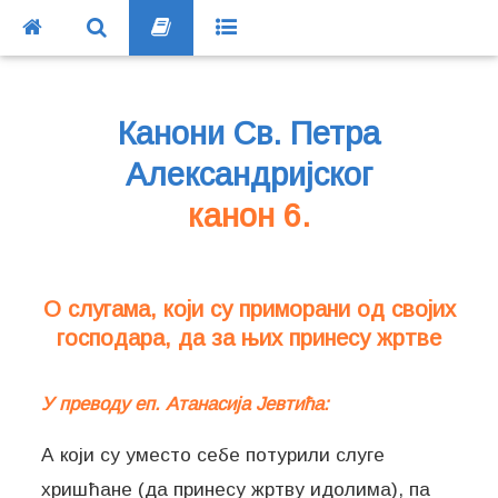
Канони Св. Петра
Александријског
канон 6.
О слугама, који су приморани од својих
господара, да за њих принесу жртве
У преводу еп. Атанасија Јевтића:
А који су уместо себе потурили слуге
хришћане (да принесу жртву идолима), па