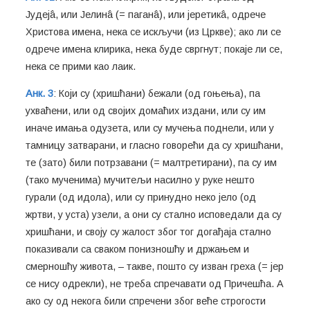
Јудејâ, или Јелинâ (= паганâ), или јеретикâ, одрече
Христова имена, нека се искључи (из Цркве); ако ли се
одрече имена клирика, нека буде свргнут; покаје ли се,
нека се прими као лаик.
Анк. 3
: Који су (хришћани) бежали (од гоњења), па
ухваћени, или од својих домаћих издани, или су им
иначе имања одузета, или су мучења поднели, или у
тамницу затварани, и гласно говорећи да су хришћани,
те (зато) били потрзавани (= малтретирани), па су им
(тако мученима) мучитељи насилно у руке нешто
гурали (од идола), или су принудно неко јело (од
жртви, у уста) узели, а они су стално исповедали да су
хришћани, и своју су жалост због тог догађаја стално
показивали са сваком понизношћу и држањем и
смерношћу живота, – такве, пошто су изван греха (= јер
се нису одрекли), не треба спречавати од Причешћа. А
ако су од некога били спречени због веће строгости