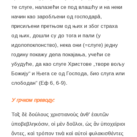
те слуге, налазећи се под влашћу и на неки
начин као заробљени од господарâ,
присиљени претњом од њих и због страха
од њих, дошли су до тога и пали (у
идолопоклонство), нека они (=слуге) једну
годину покажу дела покајања, учећи се
убудуће, да као слуге Христове „творе вољу
Божију“ и Њега се од Господа, био слуга или
слободан“ (Еф 6, 6-9).
У грчком преводу:
Τοῖς δὲ δούλους χριστιανοὺς ἀνθ' ἑαυτῶν
ὑποβεβληκόσιν, οἱ μὲν δοῦλοι, ὡς ἂν ὑποχείριοι
ὄντες, καὶ τρόπον τινὰ καὶ αὐτοὶ φυλακισθέντες