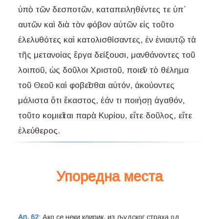
ὑπὸ τῶν δεσποτῶν, καταπειληθέντες τε ὑπ᾽
αυτῶν καὶ διὰ τὸν φόβον αὐτῶν εἰς τοῦτο
ἐλελυθότες καὶ κατολισθίσαντες, ἐν ἐνιαυτῷ τὰ
τῆς μετανοίας ἔργα δείξουσι, μανθάνοντες τοῦ
λοιποῦ, ὡς δοῦλοι Χριστοῦ, ποιεῖν τὸ θέλημα
τοῦ Θεοῦ καὶ φοβεῖσθαι αὐτόν, ἀκούοντες
μάλιστα ὅτι ἕκαστος, ἐάν τι ποιήσῃ ἀγαθόν,
τοῦτο κομιεῖται παρὰ Κυρίου, εἴτε δοῦλος, εἴτε
Упоредна места
Ап. 62
: Ако се неки клирик, из људског страха од