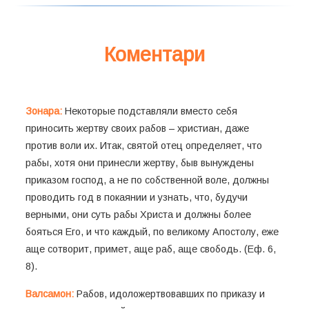
Коментари
Зонара:
Некоторые подставляли вместо себя
приносить жертву своих рабов – христиан, даже
против воли их. Итак, святой отец определяет, что
рабы, хотя они принесли жертву, быв вынуждены
приказом господ, а не по собственной воле, должны
проводить год в покаянии и узнать, что, будучи
верными, они суть рабы Христа и должны более
бояться Его, и что каждый, по великому Апостолу, еже
аще сотворит, примет, аще раб, аще свободь. (Еф. 6,
8).
Валсамон:
Рабов, идоложертвовавших по приказу и