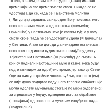
то зло, а затим је сам себе осудио, (такав) има као
време кајања све време живота свога. Никада се не
удостојава да се, када се Тајанствена Молитва
(=Литургија) свршава, са народом Богу поклања, него
нека се насамо моли, а од општења (κοινωνίας =
Причешћа) у Светињама нека је сасвим туђ; а у часу
смрти своје, тада ће се удостојити удела (=Причешћа)
у Светињи. А ако се догоди да ненадано остане жив,
нека опет под истим судом живи, немајући удела у
Тајанственим Светињама (=Причешћу) до смрти. А
који су поднели најстрашније муке и казне, нека буду
под епитимијом за одређено време, јер тако су Свети
Оци за њих употребили човекољубље, зато што (им)
се није душа подвргла паду, него телесна слабост није
могла одолети мучењима; стога је по мери (одређеној)
за згрешивше у блуду, одмерено исто за обраћање
(=покајања) од насилног и мучењем изнуђеног пада
(=одрицања).