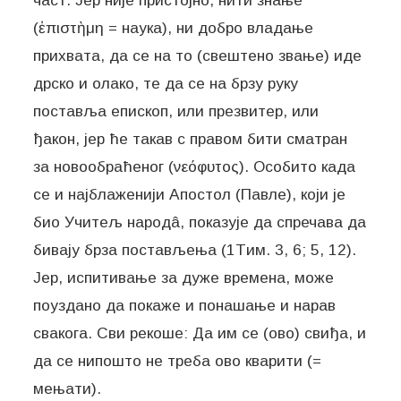
част. Јер није пристојно, нити знање
(ἐπιστὴμη = наука), ни добро владање
прихвата, да се на то (свештено звање) иде
дрско и олако, те да се на брзу руку
поставља епископ, или презвитер, или
ђакон, јер ће такав с правом бити сматран
за новообраћеног (νεόφυτος). Особито када
се и најблаженији Апостол (Павле), који је
био Учитељ народâ, показује да спречава да
бивају брза постављења (1Τим. 3, 6; 5, 12).
Јер, испитивање за дуже времена, може
поуздано да покаже и понашање и нарав
свакога. Сви рекоше: Да им се (ово) свиђа, и
да се нипошто не треба ово кварити (=
мењати).