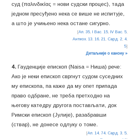
суд (παλινδικίας = нови судски процес), тада
једном пресуђено нека се више не испитује,
а што је учињено нека остане сигурно.
[
Ап. 35
,
I Вас. 15
,
IV Вас. 5
,
Антиох. 13
,
16
,
21
,
Сард. 2
,
4
,
5
]
Детаљније о канону »
4.
Гауденције епископ (Naisa = Ниша) рече:
Ако је неки епископ свргнут судом суседних
му епископа, па каже да му опет припада
право одбране, не треба претходно на
његову катедру другога постављати, док
Римски епископ (Јулије), разабравши
(ствар), не донесе одлуку о томе.
[
Ап. 14
,
74
,
Сард. 3
,
5
,