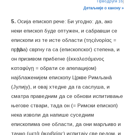
Прводруги 16
]
Детаљније о канону »
5.
Осија епископ рече: Би угодно: да, ако
неки епископ буде оптужен, и сабравши се
епископи из те исте области (τηςένορίας =
прѣдѣла) свргну га са (епископског) степена, и
он призивом прибегне (ἐκκαλεσάμενος
καταφύγῃ = обрати се апелацијом)
најблаженијем епископу Цркве Римљанâ
(Јулију), и овај хтедне да га саслуша, и
сматра праведним да се обнови испитивање
његове ствари, тада он (= Римски епископ)
нека изволи да напише суседним
епископима оне области, да они марљиво и
тачно (μετὰ ἀκριβείας) испитају све редом, и