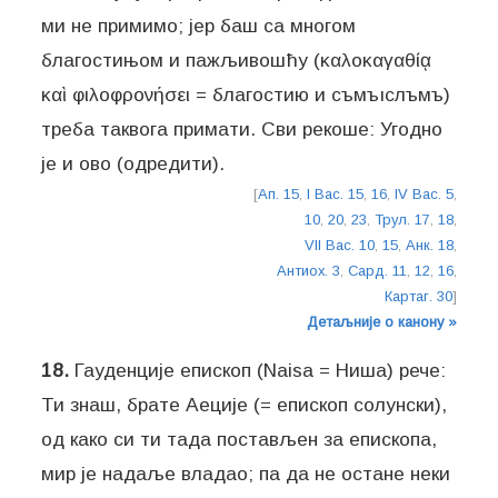
ми не примимо; јер баш са многом
благостињом и пажљивошћу (καλοκαγαθίᾳ
καὶ φιλοφρονήσει = благостию и съмъıслъмъ)
треба таквога примати. Сви рекоше: Угодно
је и ово (одредити).
[
Ап. 15
,
I Вас. 15
,
16
,
IV Вас. 5
,
10
,
20
,
23
,
Трул. 17
,
18
,
VII Вас. 10
,
15
,
Анк. 18
,
Антиох. 3
,
Сард. 11
,
12
,
16
,
Картаг. 30
]
Детаљније о канону »
18.
Гауденције епископ (Naisa = Ниша) рече:
Ти знаш, брате Аеције (= епископ солунски),
од како си ти тада постављен за епископа,
мир је надаље владао; па да не остане неки