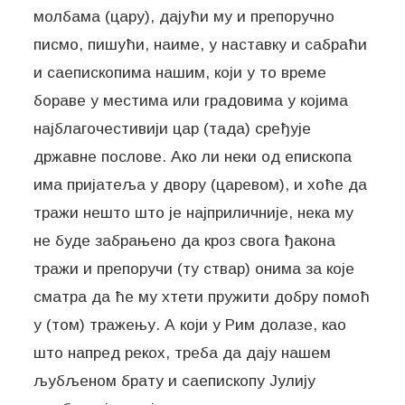
молбама (цару), дајући му и препоручно
писмо, пишући, наиме, у наставку и сабраћи
и саепископима нашим, који у то време
бораве у местима или градовима у којима
најблагочестивији цар (тада) сређује
државне послове. Ако ли неки од епископа
има пријатеља у двору (царевом), и хоће да
тражи нешто што је најприличније, нека му
не буде забрањено да кроз свога ђакона
тражи и препоручи (ту ствар) онима за које
сматра да ће му хтети пружити добру помоћ
у (том) тражењу. А који у Рим долазе, као
што напред рекох, треба да дају нашем
љубљеном брату и саепископу Јулију