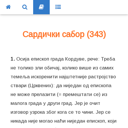
Сардички сабор (343)
1.
Осија епископ града Кордуве, рече: Треба
не толико зли обичај, колико више из самих
темеља искоренити најштетније растројство
ствари (Црквених): да ниједан од епископа
не може прелазити (= премештати се) из
малога града у други град. Јер је очит
изговор узрока због кога се то чини. Јер се
никада није могао наћи ниједан епископ, који