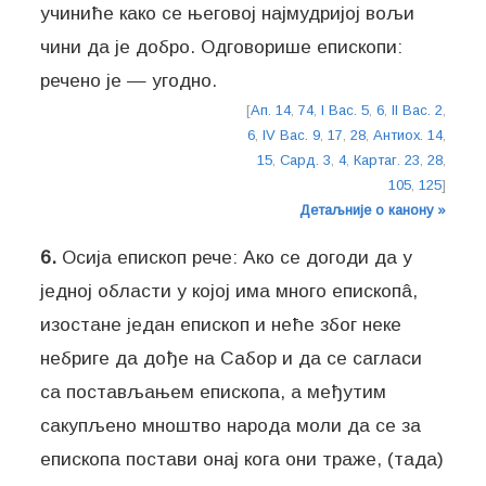
учиниће како се његовој најмудријој вољи
чини да је добро. Одговорише епископи:
речено је — угодно.
[
Ап. 14
,
74
,
I Вас. 5
,
6
,
II Вас. 2
,
6
,
IV Вас. 9
,
17
,
28
,
Антиох. 14
,
15
,
Сард. 3
,
4
,
Картаг. 23
,
28
,
105
,
125
]
Детаљније о канону »
6.
Осија епископ рече: Ако се догоди да у
једној области у којој има много епископâ,
изостане један епископ и неће због неке
небриге да дође на Сабор и да се сагласи
са постављањем епископа, а међутим
сакупљено мноштво народа моли да се за
епископа постави онај кога они траже, (тада)