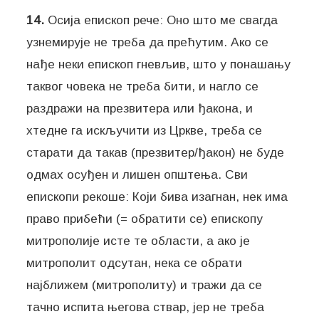
14.
Осија епископ рече: Оно што ме свагда
узнемирује не треба да прећутим. Ако се
нађе неки епископ гневљив, што у понашању
таквог човека не треба бити, и нагло се
раздражи на презвитера или ђакона, и
хтедне га искључити из Цркве, треба се
старати да такав (презвитер/ђакон) не буде
одмах осуђен и лишен општења. Сви
епископи рекоше: Који бива изагнан, нек има
право прибећи (= обратити се) епископу
митрополије исте те области, а ако је
митрополит одсутан, нека се обрати
најближем (митрополиту) и тражи да се
тачно испита његова ствар, јер не треба