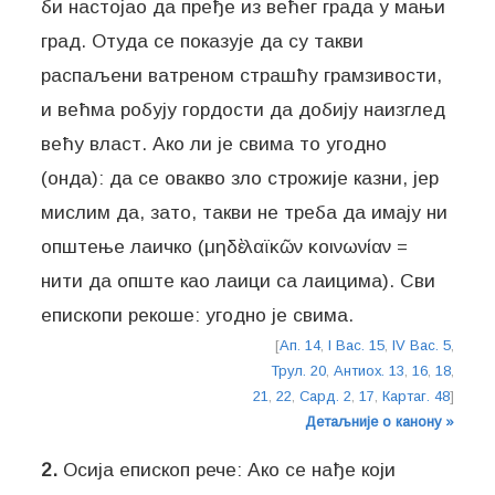
би настојао да пређе из већег града у мањи
град. Отуда се показује да су такви
распаљени ватреном страшћу грамзивости,
и већма робују гордости да добију наизглед
већу власт. Ако ли је свима то угодно
(онда): да се овакво зло строжије казни, јер
мислим да, зато, такви не треба да имају ни
општење лаичко (μηδὲ λαϊκῶν κοινωνίαν =
нити да опште као лаици са лаицима). Сви
епископи рекоше: угодно је свима.
[
Ап. 14
,
I Вас. 15
,
IV Вас. 5
,
Трул. 20
,
Антиох. 13
,
16
,
18
,
21
,
22
,
Сард. 2
,
17
,
Картаг. 48
]
Детаљније о канону »
2.
Осија епископ рече: Ако се нађе који