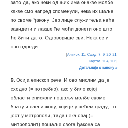
зато да, ако неки од њих има онакве молбе,
какве смо напред споменули, нека их шаље
по своме ђакону. Јер лице служитеља неће
завидети и лакше ће моћи донети оно што
ће бити дато. Одговорише сви: Нека се и
ово одреди.
[
Антиох. 11
,
Сард. 7
,
9
,
20
,
21
,
Картаг. 104
,
106
]
Детаљније о канону »
9.
Осија епископ рече: И ово мислим да је
сходно (= потребно): ако у било којој
области епископи пошаљу молбе своме
брату и саепископу, који је у већем граду, то
јест у метрополи, тада нека овај (=
митрополит) пошаље свога ђакона са