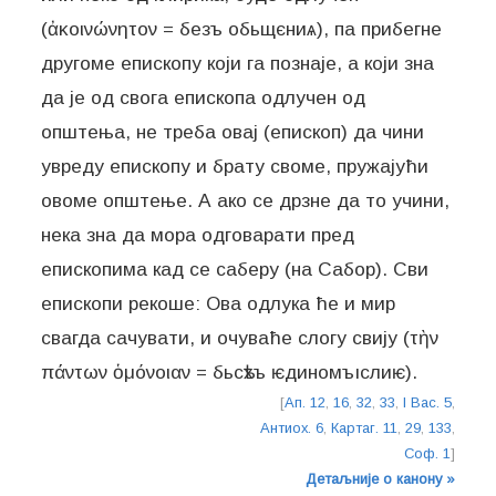
(ἀκοινώνητον = безъ обьщєниѧ), па прибегне
другоме епископу који га познаје, а који зна
да је од свога епископа одлучен од
општења, не треба овај (епископ) да чини
увреду епископу и брату своме, пружајући
овоме општење. А ако се дрзне да то учини,
нека зна да мора одговарати пред
епископима кад се саберу (на Сабор). Сви
епископи рекоше: Ова одлука ће и мир
свагда сачувати, и очуваће слогу свију (τὴν
πάντων ὁμόνοιαν = бьсѣхъ ѥдиномъıслиѥ).
[
Ап. 12
,
16
,
32
,
33
,
I Вас. 5
,
Антиох. 6
,
Картаг. 11
,
29
,
133
,
Соф. 1
]
Детаљније о канону »