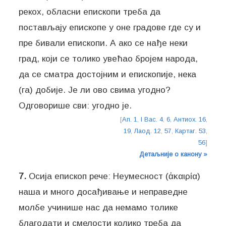
рекох, обласни епископи треба да
постављају епископе у оне градове где су и
пре бивали епископи. А ако се нађе неки
град, који се толико увећао бројем народа,
да се сматра достојним и епископије, нека
(га) добије. Је ли ово свима угодно?
Одговорише сви: угодно је.
[
Ап. 1
,
I Вас. 4
,
6
,
Антиох. 16
,
19
,
Лаод. 12
,
57
,
Картаг. 53
,
56
]
Детаљније о канону »
7.
Осија епископ рече: Неумесност (ἀκαιρία)
наша и много досађивање и неправедне
молбе учинише нас да немамо толике
благодати и смелости колико треба да