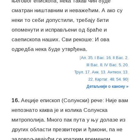
његовог епископа, нека такав чин буде
сматран ништавним и неважећим. А ако су
неки то себи допустили, требају бити
опоменути и исправљени од браће и
саепископа наших. Сви рекоше: И ова
одредба нека буде утврђена.
[
Ап. 35
,
I Вас. 16
,
II Вас. 2
,
III Вас. 8
,
IV Вас. 5
,
20
,
Трул. 17
,
Анк. 13
,
Антиох. 13
,
22
,
Картаг. 48
,
54
,
90
]
Детаљније о канону »
16.
Аеције епископ (Солунски) рече: Није вам
непознато каква је и колика Солунска
митрополија. Много пак пута у њу долазе из
других области презвитери и ђакони, па не
задовољавајући се кратким временом