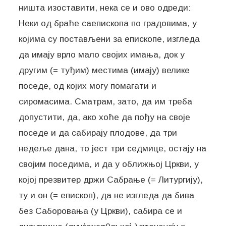
ништа изоставити, нека се и ово одреди:
Неки од браће саепископа по градовима, у
којима су постављени за епископе, изгледа
да имају врло мало својих имања, док у
другим (= туђим) местима (имају) велике
поседе, од којих могу помагати и
сиромасима. Сматрам, зато, да им треба
допустити, да, ако хоће да пођу на своје
поседе и да сабирају плодове, да три
недеље дана, то јест три седмице, остају на
својим поседима, и да у оближњој Цркви, у
којој презвитер држи Сабрање (= Литургију),
ту и он (= епископ), да не изгледа да бива
без Саборовања (у Цркви), сабира се и