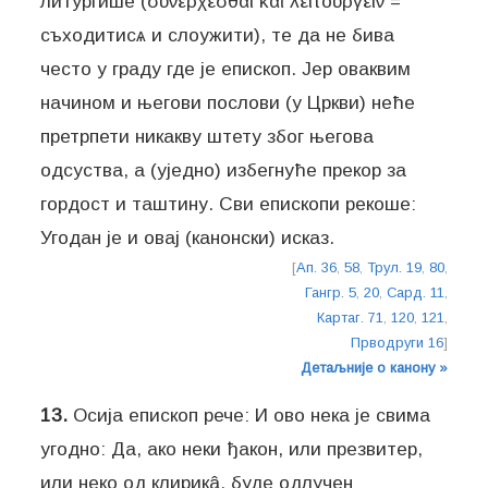
литургише (συνέρχεσθαι καὶ λειτουργείν =
съходитисѧ и слоужити), те да не бива
често у граду где је епископ. Јер оваквим
начином и његови послови (у Цркви) неће
претрпети никакву штету због његова
одсуства, а (уједно) избегнуће прекор за
гордост и таштину. Сви епископи рекоше:
Угодан је и овај (канонски) исказ.
[
Ап. 36
,
58
,
Трул. 19
,
80
,
Гангр. 5
,
20
,
Сард. 11
,
Картаг. 71
,
120
,
121
,
Прводруги 16
]
Детаљније о канону »
13.
Осија епископ рече: И ово нека је свима
угодно: Да, ако неки ђакон, или презвитер,
или неко од клирикâ, буде одлучен