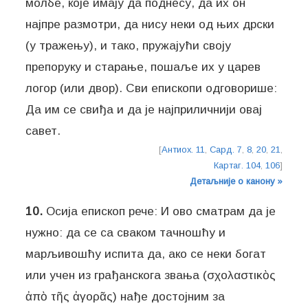
молбе, које имају да поднесу, да их он
најпре размотри, да нису неки од њих дрски
(у тражењу), и тако, пружајући своју
препоруку и старање, пошаље их у царев
логор (или двор). Сви епископи одговорише:
Да им се свиђа и да је најприличнији овај
савет.
[
Антиох. 11
,
Сард. 7
,
8
,
20
,
21
,
Картаг. 104
,
106
]
Детаљније о канону »
10.
Осија епископ рече: И ово сматрам да је
нужно: да се са сваком тачношћу и
марљивошћу испита да, ако се неки богат
или учен из грађанскога звања (σχολαστικὸς
ἀπὸ τῆς ἀγορᾶς) нађе достојним за