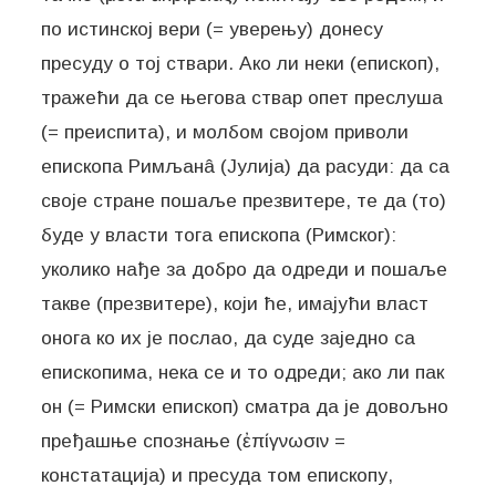
по истинској вери (= уверењу) донесу
пресуду о тој ствари. Ако ли неки (епископ),
тражећи да се његова ствар опет преслуша
(= преиспита), и молбом својом приволи
епископа Римљанâ (Јулија) да расуди: да са
своје стране пошаље презвитере, те да (то)
буде у власти тога епископа (Римског):
уколико нађе за добро да одреди и пошаље
такве (презвитере), који ће, имајући власт
онога ко их је послао, да суде заједно са
епископима, нека се и то одреди; ако ли пак
он (= Римски епископ) сматра да је довољно
пређашње спознање (ἐπίγνωσιν =
констатација) и пресуда том епископу,