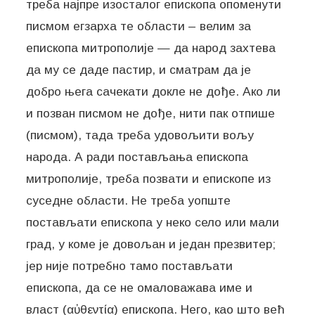
треба најпре изосталог епископа опоменути
писмом егзарха те области – велим за
епископа митрополије — да народ захтева
да му се даде пастир, и сматрам да је
добро њега сачекати докле не дође. Ако ли
и позван писмом не дође, нити пак отпише
(писмом), тада треба удовољити вољу
народа. А ради постављања епископа
митрополије, треба позвати и епископе из
суседне области. Не треба уопште
постављати епископа у неко село или мали
град, у коме је довољан и један презвитер;
јер није потребно тамо постављати
епископа, да се не омаловажава име и
власт (αὐθεντία) епископа. Него, као што већ