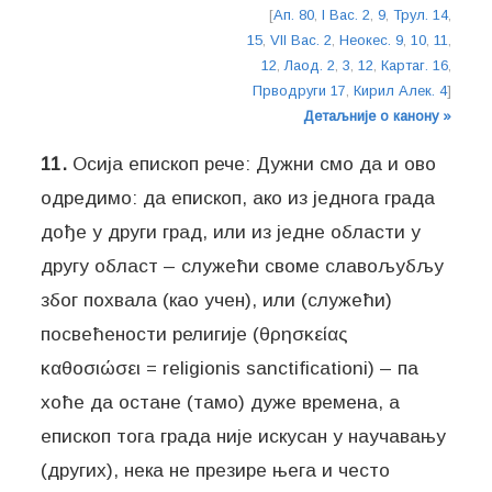
[
Ап. 80
,
I Вас. 2
,
9
,
Трул. 14
,
15
,
VII Вас. 2
,
Неокес. 9
,
10
,
11
,
12
,
Лаод. 2
,
3
,
12
,
Картаг. 16
,
Прводруги 17
,
Кирил Алек. 4
]
Детаљније о канону »
11.
Осија епископ рече: Дужни смо да и ово
одредимо: да епископ, ако из једнога града
дође у други град, или из једне области у
другу област – служећи своме славољубљу
због похвала (као учен), или (служећи)
посвећености религије (θρησκείας
καθοσιώσει = religionis sanctificationi) – па
хоће да остане (тамо) дуже времена, а
епископ тога града није искусан у научавању
(других), нека не презире њега и често