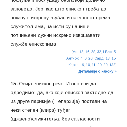
послуже и послушају онога који долично
заповеда. Јер, као што епископ треба да
показује искрену љубав и наклоност према
служитељима, на исти су начин и
потчињени дужни искрено извршавати
службе епископима.
[
Ап. 12
,
16
,
28
,
32
,
I Вас. 5
,
Антиох. 4
,
6
,
20
,
Сард. 13
,
15
,
Картаг. 9
,
10
,
11
,
20
,
29
,
132
]
Детаљније о канону »
15.
Осија епископ рече: И ово сви да
одредимо: да, ако који епископ захтедне да
из друге парикије (= епархије) постави на
неки степен (клира) туђег
(црквено)служитеља, без сагласности