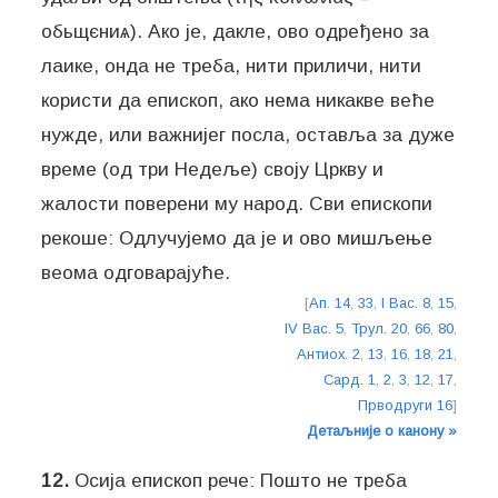
обьщєниѧ). Ако је, дакле, ово одређено за
лаике, онда не треба, нити приличи, нити
користи да епископ, ако нема никакве веће
нужде, или важнијег посла, оставља за дуже
време (од три Недеље) своју Цркву и
жалости поверени му народ. Сви епископи
рекоше: Одлучујемо да је и ово мишљење
веома одговарајуће.
[
Ап. 14
,
33
,
I Вас. 8
,
15
,
IV Вас. 5
,
Трул. 20
,
66
,
80
,
Антиох. 2
,
13
,
16
,
18
,
21
,
Сард. 1
,
2
,
3
,
12
,
17
,
Прводруги 16
]
Детаљније о канону »
12.
Осија епископ рече: Пошто не треба