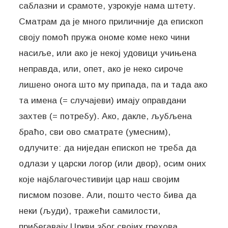
саблазни и срамоте, узрокује нама штету.
Сматрам да је много приличније да епископ
своју помоћ пружа ономе коме неко чини
насиље, или ако је некој удовици учињена
неправда, или, опет, ако је неко сироче
лишено онога што му припада, па и тада ако
та имена (= случајеви) имају оправдани
захтев (= потребу). Ако, дакле, љубљена
браћо, сви ово сматрате (умесним),
одлучите: да ниједан епископ не треба да
одлази у царски логор (или двор), осим оних
које најблагочестивији цар наш својим
писмом позове. Али, пошто често бива да
неки (људи), тражећи самилости,
прибегавају Цркви због својих грехова,