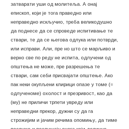
затварати уши од молитеља. А онај
епископ, који је тога праведно или
неправедно искључио, треба великодушно
да поднесе да се спроведе испитивање те
ствари, те да се његова одлука или потврди,
или исправи. Али, пре но што се марљиво и
верно све по реду не испита, одлучени од
општења не може, пре разрешења те
ствари, сам себи присвајати општење. Ако
пак неки окупљени клирици опазе у томе (=
одлученоме) охолост и презривост, као да
(му) не приличи трпети увреду или
неправедни прекор, дужни су да га
строжијим и јачим речима опомињу, да тиме