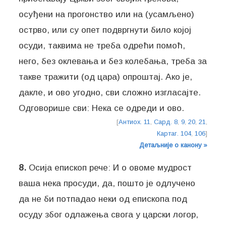
осуђени на прогонство или на (усамљено)
острво, или су опет подвргнути било којој
осуди, таквима не треба одрећи помоћ,
него, без оклевања и без колебања, треба за
такве тражити (од цара) опроштај. Ако је,
дакле, и ово угодно, сви сложно изгласајте.
Одговорише сви: Нека се одреди и ово.
[
Антиох. 11
,
Сард. 8
,
9
,
20
,
21
,
Картаг. 104
,
106
]
Детаљније о канону »
8.
Осија епископ рече: И о овоме мудрост
ваша нека просуди, да, пошто је одлучено
да не би потпадао неки од епископа под
осуду због одлажења свога у царски логор,