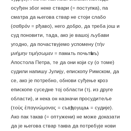
осуђен због неке ствари (= поступка), па
сматра да његова ствар не стоји слабо
(σαθρόν = рђаво), него добро, да треба још и
суд поновити, тада, ако је вашој љубави
угодно, да почаствујемо успомену (τήν
μνήμην τιμήσωμεν = памѧть почьтѣмъ)
Апостола Петра, те да они који су (о томе)
судили напишу Јулију, епископу Римском, да
се, ако је потребно, обнови суђење кроз
епископе суседне тој области (тј. из друге
области), и нека он назначи просудитеље
(τοὺς ἐπαγνώμονας = съвѣдоущаѧ = судије).
Ако пак такав (= оптужени) не може доказати
да је његова ствар таква да потребује нови