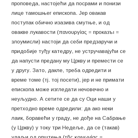
проповеда, настојећи да посрами и понизи
лице тамошњег епископа. Јер овакав
поступак обично изазива смутње, и од
овакве лукавости (πανουργίας = проказъı =
злоумисли) настоји да себи предзаручи и
придобије туђу катедру, не устручавајући се
да напусти предану му Цркву и премести се
у другу. Зато, дакле, треба одредити и
време томе (тј. тој посети), јер и не примати
епископа може изгледати нечовечно и
неуљудно. А сетите се да су Оци наши у
претходно време одредили: да ако неки
лаик, боравећи у граду, не дође на Сабрање
(у Цркву) у току три Недеље, да се (такав)
удаљи од општења (τῆς κοινωνίας =