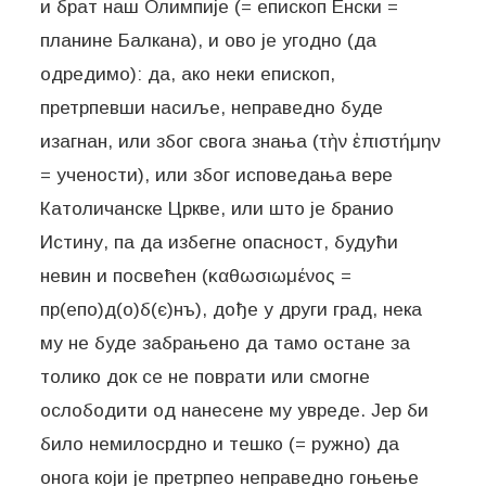
и брат наш Олимпије (= епископ Енски =
планине Балкана), и ово је угодно (да
одредимо): да, ако неки епископ,
претрпевши насиље, неправедно буде
изагнан, или због свога знања (τὴν ἐπιστήμην
= учености), или због исповедања вере
Католичанске Цркве, или што је бранио
Истину, па да избегне опасност, будући
невин и посвећен (καθωσιωμένος =
пр(епо)д(о)б(є)нъ), дође у други град, нека
му не буде забрањено да тамо остане за
толико док се не поврати или смогне
ослободити од нанесене му увреде. Јер би
било немилосрдно и тешко (= ружно) да
онога који је претрпео неправедно гоњење