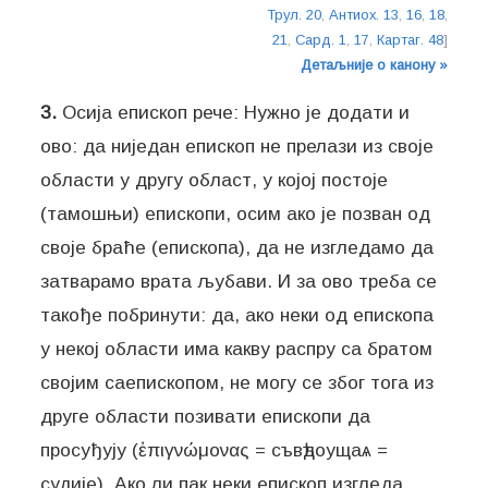
Трул. 20
,
Антиох. 13
,
16
,
18
,
21
,
Сард. 1
,
17
,
Картаг. 48
]
Детаљније о канону »
3.
Осија епископ рече: Нужно је додати и
ово: да ниједан епископ не прелази из своје
области у другу област, у којој постоје
(тамошњи) епископи, осим ако је позван од
своје браће (епископа), да не изгледамо да
затварамо врата љубави. И за ово треба се
такође побринути: да, ако неки од епископа
у некој области има какву распру са братом
својим саепископом, не могу се због тога из
друге области позивати епископи да
просуђују (ἐπιγνώμονας = съвѣдоущаѧ =
судије). Ако ли пак неки епископ изгледа