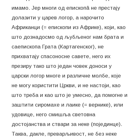
имамо. Јер многи од епископâ не престају
долазити у царев логор, а нарочито
Африканци (= епископи из Африке), који, као
што дознадосмо од љубљеног нам брата и
саепископа Грата (Картагенског), не
прихватају спасоносне савете, него их
презиру тако што један човек доноси у
царски логор многе и различне молбе, које
не могу користити Цркви, и не настоји, као
што треба и као што је умесно, да помогне и
заштити сиромахе и лаике (= вернике), или
удовице, него смишља световна
достојанства и ствари за неке (појединце).
Таква, дакле, преварљивост, не без неке