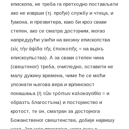
епископа, не треба га претходно постављати
ако не изврши (тј. прође) службу и чтеца, и
ђакона, и презвитера, како би кроз сваки
степен, ако се сматра достојним, могао
напредујући узићи на висину епископства
(εἰς τὴν ἁψίδα τῆς ἐπισκοπῆς = на вьрхъ
епискоупьства). А за сваки степен чина
(свештеног) треба, очигледно, оставити не
малу дужину времена, чиме ће се моћи
упознати његова вера и врлинскост
понашања (ἡ τῶν τρόπων καλοκαγαθία = и
образтъ благостъıнѧ) и постојанство и
кротост, те он, сматран за достојнога
Божанственог свештенства, добије највишу