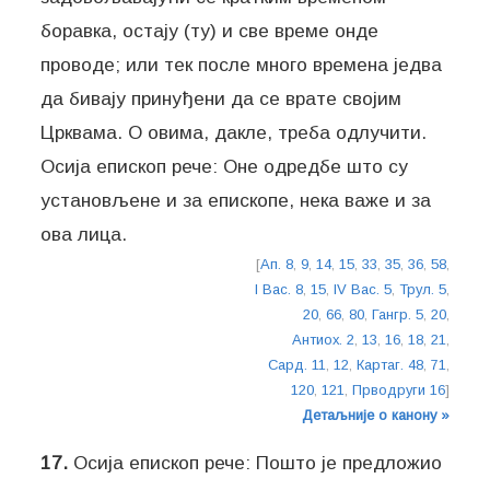
боравка, остају (ту) и све време онде
проводе; или тек после много времена једва
да бивају принуђени да се врате својим
Црквама. О овима, дакле, треба одлучити.
Осија епископ рече: Оне одредбе што су
установљене и за епископе, нека важе и за
ова лица.
[
Ап. 8
,
9
,
14
,
15
,
33
,
35
,
36
,
58
,
I Вас. 8
,
15
,
IV Вас. 5
,
Трул. 5
,
20
,
66
,
80
,
Гангр. 5
,
20
,
Антиох. 2
,
13
,
16
,
18
,
21
,
Сард. 11
,
12
,
Картаг. 48
,
71
,
120
,
121
,
Прводруги 16
]
Детаљније о канону »
17.
Осија епископ рече: Пошто је предложио