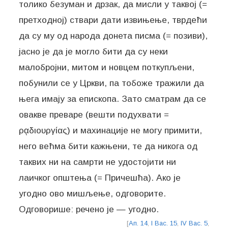
толико безуман и дрзак, да мисли у таквој (=
претходној) ствари дати извињење, тврдећи
да су му од народа донета писма (= позиви),
јасно је да је могло бити да су неки
малобројни, митом и новцем поткупљени,
побунили се у Цркви, па тобоже тражили да
њега имају за епископа. Зато сматрам да се
овакве преваре (вешти подухвати =
ρᾳδιουργίας) и махинације не могу примити,
него већма бити кажњени, те да никога од
таквих ни на самрти не удостојити ни
лаичког општења (= Причешћа). Ако је
угодно ово мишљење, одговорите.
Одговорише: речено је — угодно.
[
Ап. 14
,
I Вас. 15
,
IV Вас. 5
,