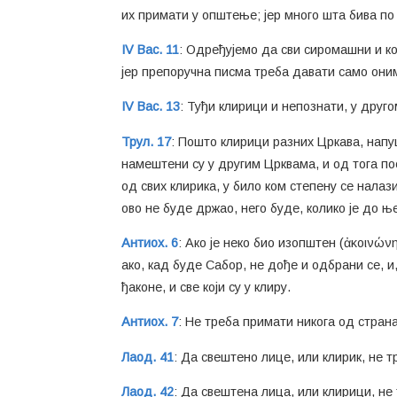
их примати у општење; јер много шта бива по
IV Вас. 11
: Одређујемо да сви сиромашни и кој
јер препоручна писма треба давати само оним
IV Вас. 13
: Туђи клирици и непознати, у друго
Трул. 17
: Пошто клирици разних Цркава, напу
намештени су у другим Црквама, и од тога п
од свих клирика, у било ком степену се налаз
ово не буде држао, него буде, колико је до ње
Антиох. 6
: Ако је неко био изопштен (ἀκοινών
ако, кад буде Сабор, не дође и одбрани се, и
ђаконе, и све који су у клиру.
Антиох. 7
: Не треба примати никога од страна
Лаод. 41
: Да свештено лице, или клирик, не т
Лаод. 42
: Да свештена лица, или клирици, не 