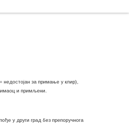
 = недостојан за примање у клир),
примаоц и примљени.
 пође у други град без препоручнога