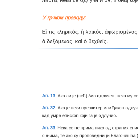
листа, нека се одлучи и он, и онај кој
У грчком преводу:
Εἴ τις κληρικός, ἢ λαϊκός, ἀφωρισμένο
ὁ δεξάμενος, καὶ ὁ δεχθείς.
Ап. 13
: Ако ли је (већ) био одлучен, нека му 
Ап. 32
: Ако је неки презвитер или ђакон одлуч
кад умре епископ који га је одлучио.
Ап. 33
: Нека се не прима нико од страних епи
о њима, те ако су проповедници Благочешћа (ε