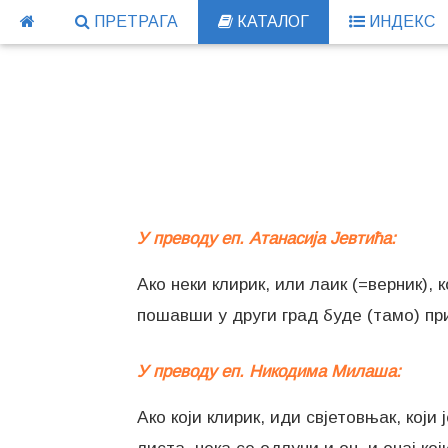
ПРЕТРАГА
КАТАЛОГ
ИНДЕКС
У преводу еп. Атанасија Јевтића:
Ако неки клирик, или лаик (=верник), 
пошавши у други град буде (тамо) п
У преводу еп. Никодима Милаша:
Ако који клирик, иди свјетовњак, који