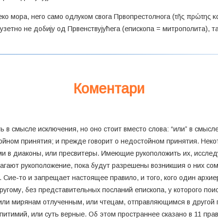
еко мора, него само одлуком свога Првопрестолнога (τῆς πρώτης 
 изузетно не добију од Првенствујућега (епископа = митрополита), 
Коментари
ь в смысле исключения, но оно стоит вместо слова: “или” в смыс
ойном принятия; и прежде говорит о недостойном принятия. Нек
и в диаконы, или пресвитеры. Имеющие рукоположить их, исслед
лагают рукоположение, пока будут разрешены возникшия о них с
. Сие-то и запрещает настоящее правило, и того, кого один архи
ругому, без представительных посланий епископа, у которого п
 или мирянам отлученным, или чтецам, отправляющимся в другой г
итимий, или суть верные. Об этом пространнее сказано в 11 прав