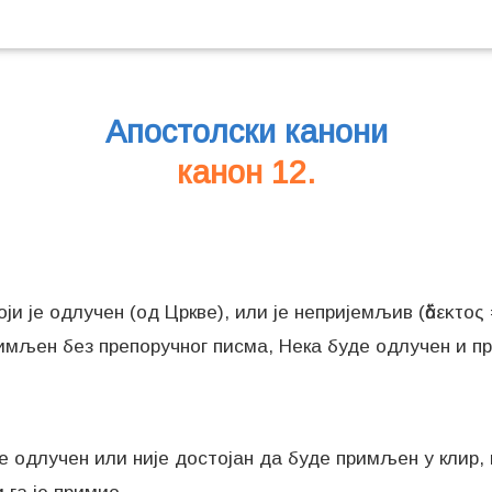
Апостолски канони
канон 12.
који је одлучен (од Цркве), или је непријемљив (ἄδεκτoς
римљен без препоручног писма, Нека буде одлучен и 
 је одлучен или није достојан да буде примљен у клир,