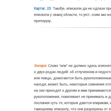
Картаг. 23
: Такође, епископи да не одлазе пр
епископа у свакој области, то јест, осим ако
препоруку.
Зонара:
Слово “или” не должно здесь изяснят
о двух родах людей: об отлученном и недост
или певцы, домогаются быть рукоположенным
находя, может быть, некоторыя сомнения от
на сие приходят к другим и ими принимаются
рукоположения, повелевает не принимать и д
послания суть те, которыя даются клирикам,
тамошнему епископу, что они разрешены от еп