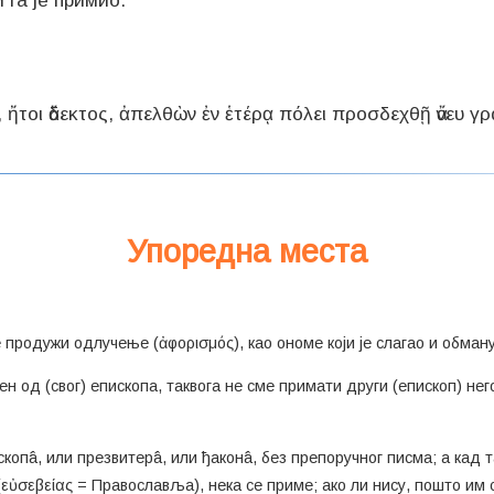
и га је примио.
ς, ἤτοι ἄδεκτος, ἀπελθὼν ἐν ἑτέρᾳ πόλει προσδεχθῇ ἄνευ 
Упоредна места
се продужи одлучење (ἀφορισμός), као ономе који је слагао и обман
ен од (свог) епископа, таквога не сме примати други (епископ) него 
скопâ, или презвитерâ, или ђаконâ, без препоручног писма; а кад 
ὐσεβείας = Православља), нека се приме; ако ли нису, пошто им се