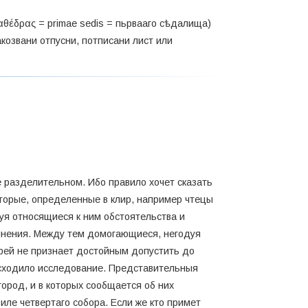
καθέδρας = primae sedis = пьрвааго сѣдалища)
такозвани отпусни, потписани лист или
ле разделительном. Ибо правило хочет сказать
оторые, определенные в клир, например чтецы
уя относящиеся к ним обстоятельства и
омнения. Между тем домогающиеся, негодуя
ерей не признает достойным допустить до
оисходило исследование. Представительныя
ород, и в которых сообщается об них
иле четвертаго собора. Если же кто примет