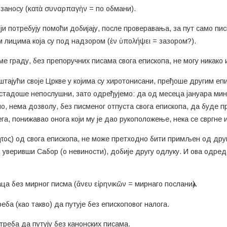
 заносу (κατὰ συναρπαγὴν = по обмани).
и потребују помоћи добијају, после проверавања, за пут само пис
 лицима која су под надзором (ἐν ὑπολήψει = зазором?).
ме граду, без препоручних писама свога епископа, не могу никако и
штајући своје Цркве у којима су хиротонисани, пређоше другим епи
остадоше непослушни, зато одређујемо: да од месеца јануара мин
ио, нема дозволу, без писменог отпуста свога епископа, да буде пр
га, понижавао онога који му је дао рукоположење, нека се свргне и
ητος) од свога епископа, не може претходно бити примљен од друг
, уверивши Сабор (о невиности), добије другу одлуку. И ова одредб
ца без мирног писма (ἄνευ εἰρηνικῶν = мирнаго посланиѧ).
реба (као такво) да путује без епископовог налога.
треба да путују без канонских писама.