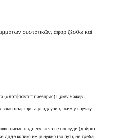
γραμμάτων συστατικῶν, ἀφοριζέσθω καὶ
уо (ἀπατήσαντι = преварио) Цркву Божију.
само онај који га је одлучио, осим у случају
такво писмо поднесу, нека се просуди (добро)
 даде колико им је нужно (за пут), не треба