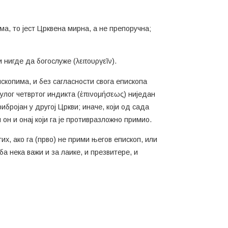
ма, то јест Црквена мирна, а не препоручна;
 нигде да богослуже (λειτουργεῖν).
скопима, и без сагласности свога епископа
улог четвртог индикта (ἐπινομήσεως) ниједан
ибројан у другој Цркви; иначе, који од сада
 он и онај који га је противразложно примио.
их, ако га (прво) не прими његов епископ, или
а нека важи и за лаике, и презвитере, и