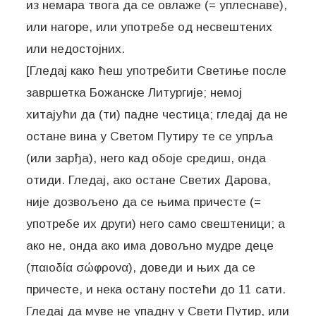
из немара твога да се овлаже (= уплеснаве),
или нагоре, или употребе од несвештених
или недостојних.
[Гледај како ћеш употребити Светиње после
завршетка Божанске Литургије; немој
хитајући да (ти) падне честица; гледај да не
остане вина у Светом Путиру те се упрља
(или зарђа), него кад обоје средиш, онда
отиди. Гледај, ако остане Светих Дарова,
није дозвољено да се њима причесте (=
употребе их други) него само свештеници; а
ако не, онда ако има довољно мудре деце
(παιοδία σώφρονα), доведи и њих да се
причесте, и нека остану постећи до 11 сати.
Гледај да муве не упадну у Свети Путир, или