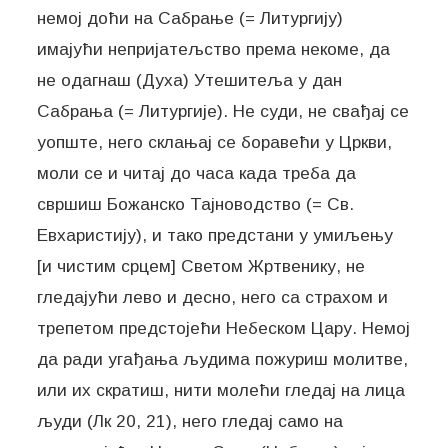
немој доћи на Сабрање (= Литургију)
имајући непријатељство према некоме, да
не одагнаш (Духа) Утешитеља у дан
Сабрања (= Литургије). Не суди, не свађај се
уопште, него склањај се боравећи у Цркви,
моли се и читај до часа када треба да
свршиш Божанско Тајноводство (= Св.
Евхаристију), и тако предстани у умиљењу
[и чистим срцем] Светом Жртвенику, не
гледајући лево и десно, него са страхом и
трепетом предстојећи Небеском Цару. Немој
да ради угађања људима пожуриш молитве,
или их скратиш, нити молећи гледај на лица
људи (Лк 20, 21), него гледај само на