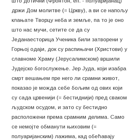
што дотични (Фронтон, еп. - полуаријанац)
држи Дом молитве (= Цркву), а ви се напољу
клањате Творцу неба и земље, па то је оно
што нас мучи, сетите се да су
Једанаесторица Ученика били затворени у
Горњој одаји, док су распињачи (Христови) у
славноме Храму (Јерусалимском) вршили
Јудејско богослужење. Јер Јуда, који изабра
смрт вешањем пре него ли срамни живот,
показао је можда себе бољим од ових који
су сада црвенији (= бестиднији) пред сваком
људском осудом, и зато су бестидно
расположени према срамним делима. Само
се немојте обманути њиховим (=
полуаријанским) лажима, кад обећавају