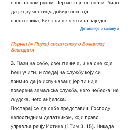
сопственом руком. Јер исто је по снази: било
да једну честицу добије неко од
свештеника, било више честица заједно.
Детаљније о канону »
Порука (= Поука) свештенику о Божанској
благодати
3.
Пази на себе, свештениче, и на оне које
ћеш учити, и гледај на службу коју си
примио да је испуњаваш; јер ти није
поверена земаљска служба, него небеска; не
људска, него анђелска.
Постарај се да себе представиш Господу
непостидним делатником, који право
управља речју Истине (1Тим 3, 15). Никада