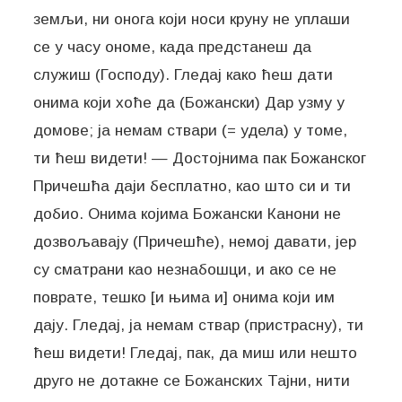
земљи, ни онога који носи круну не уплаши
се у часу ономе, када предстанеш да
служиш (Господу). Гледај како ћеш дати
онима који хоће да (Божански) Дар узму у
домове; ја немам ствари (= удела) у томе,
ти ћеш видети! — Достојнима пак Божанског
Причешћа даји бесплатно, као што си и ти
добио. Онима којима Божански Канони не
дозвољавају (Причешће), немој давати, јер
су сматрани као незнабошци, и ако се не
поврате, тешко [и њима и] онима који им
дају. Гледај, ја немам ствар (пристрасну), ти
ћеш видети! Гледај, пак, да миш или нешто
друго не дотакне се Божанских Тајни, нити