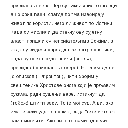
правилност вере. Јер су такви христотрговци
а не хришћани, свагда већма изабирају
живот по користи, него ли живот по Истини.
Када су мислили да стекну ову сујетну
власт, пришли су непријатељима Божјим, а
када су видели народ да се оштро противи,
онда су опет представили (споља,
привидно) правилност (вере). Не знам да ли
је епископ (= Фронтон), нити бројим у
свештенике Христове онога који је прљавим
рукама, ради рушења вере, истакнут да
(тобож) штити веру. То је мој суд. А ви, ако
имате неки удео са нама, онда ћете исто са
нама мислити. Ако ли, пак, сами од себи