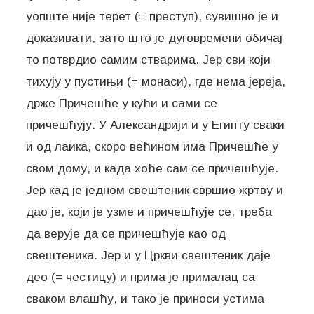
уопште није терет (= преступ), сувишно је и
доказивати, зато што је дуговремени обичај
то потврдио самим стварима. Јер сви који
тихују у пустињи (= монаси), где нема јереја,
држе Причешће у кући и сами се
причешћују. У Александрији и у Египту сваки
и од лаика, скоро већином има Причешће у
свом дому, и када хоће сам се причешћује.
Јер кад је једном свештеник свршио жртву и
дао је, који је узме и причешћује се, треба
да верује да се причешћује као од
свештеника. Јер и у Цркви свештеник даје
део (= честицу) и прима је прималац са
сваком влашћу, и тако је приноси устима