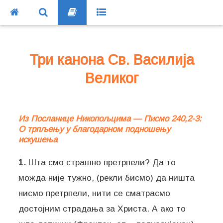
Три канона Св. Василија
Великог
Из Посланице Никопољцима — Писмо 240,2-3:
О трпљењу у благодарном подношењу
искушења
1.
Шта смо страшно претрпели? Да то
можда није тужно, (рекли бисмо) да ништа
нисмо претрпели, нити се сматрасмо
достојним страдања за Христа. А ако то