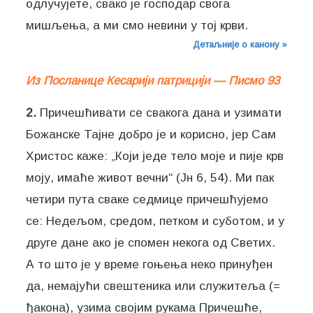
одлучујете, свако је господар свога
мишљења, а ми смо невини у тој крви.
Детаљније о канону »
Из Посланице Кесарији патрицији — Писмо 93
2.
Причешћивати се свакога дана и узимати
Божанске Тајне добро је и корисно, јер Сам
Христос каже: „Који једе тело моје и пије крв
моју, имаће живот вечни“ (Јн 6, 54). Ми пак
четири пута сваке седмице причешћујемо
се: Недељом, средом, петком и суботом, и у
друге дане ако је спомен некога од Светих.
А то што је у време гоњења неко принуђен
да, немајући свештеника или служитеља (=
ђакона), узима својим рукама Причешће,