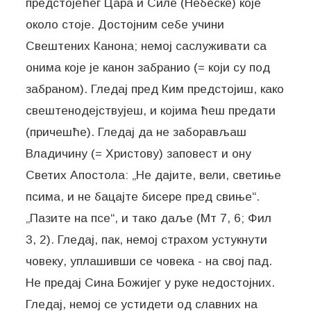
предстојећег Цара и Силе (Небеске) које
около стоје. Достојним себе учини
Свештених Канона; немој саслуживати са
онима које је канон забранио (= који су под
забраном). Гледај пред Ким предстојиш, како
свештенодејствујеш, и којима ћеш предати
(причешће). Гледај да не заборављаш
Владичину (= Христову) заповест и ону
Светих Апостола: „Не дајите, вели, светиње
псима, и не бацајте бисере пред свиње“.
„Пазите на псе“, и тако даље (Мт 7, 6; Фил
3, 2). Гледај, пак, немој страхом устукнути
човеку, уплашивши се човека - на свој пад.
Не предај Сина Божијег у руке недостојних.
Гледај, немој се устидети од славних на