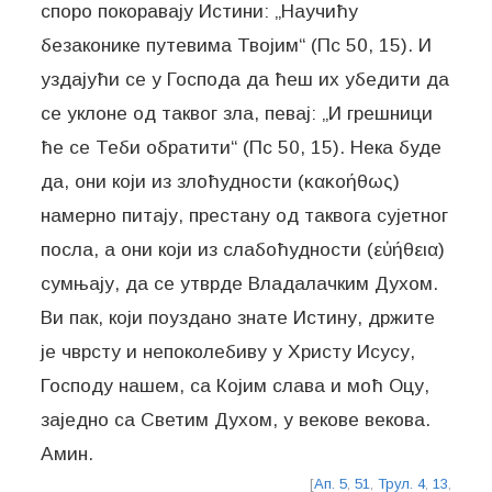
споро покоравају Истини: „Научићу
безаконике путевима Твојим“ (Пс 50, 15). И
уздајући се у Господа да ћеш их убедити да
се уклоне од таквог зла, певај: „И грешници
ће се Теби обратити“ (Пс 50, 15). Нека буде
да, они који из злоћудности (κακοήθως)
намерно питају, престану од таквога сујетног
посла, а они који из слабоћудности (εὐήθεια)
сумњају, да се утврде Владалачким Духом.
Ви пак, који поуздано знате Истину, држите
је чврсту и непоколебиву у Христу Исусу,
Господу нашем, са Којим слава и моћ Оцу,
заједно са Светим Духом, у векове векова.
Амин.
[
Ап. 5
,
51
,
Трул. 4
,
13
,