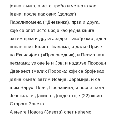
једна књига, а исто трећа и четврта као
једна; после пак ових (долази)
Паралипомена (=Дневника), прва и друга,
које се опет исто броје као једна књига:
затим прва и друга Јездре, такође као једна;
после ових Књига Псалама, и даље Приче,
па Еклисијаст (=Проповедник), и Песма над
песмама; уз ове је и Јов; и надаље Пророци,
Дванаест (малих Пророка) који се броје као
једна књига; затим Исаија, Јеремија, и са
њим Варух, Плач, Посланица; и после њега
Језекиљ, и Данило. Довде стоје (22) књиге
Старога Завета.
А књиге Новога (Завета) опет нећемо