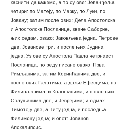
каснити да кажемо, а то су ове: Јеванђеља
четири: по Матеју, по Марку, по Луки, по
Јовану; затим после ових: Дела Апостолска,
и Апостолске Посланице, зване Саборне,
њих седам, овако: Јаковљева једна, Петрове
две, Јованове три, и после њих Јудина
једна. Уз ове су Апостола Павла четрнаест
Посланица, по реду писане овако: Прва
Римљанима, затим Коринћанима две, и
после ових Галатима, а даље Ефесцима, па
Филипљанима, и Колошанима, и после њих
Солуњанима две, и Јеврејима; и одмах
Тимотеју две, а Титу једна, и последња
Филимону једна; и опет: Јованов
Апокалипсис.