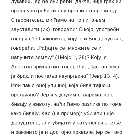
лукавих, јер ће они рећи: дакле, није грех ни
права употреба ако су органи створени од
Створитеља; ми ћемо на то питањем
зауставити (их), говорећи: О којој употреби
говориш? О законитој, коју је и Бог допустио,
говорећи: „Рађајте се, множите се и
напуните земљу“ (1Мојс 1, 28)? Коју је
Апостол прихватио, говорећи: „Частан нека
је брак, и постеља неупрљана“ (Јевр 13, 4).
Или пак о оној уличној, која бива тајно и
прељубно? Јер и у другим стварима, које
бивају у животу, наћи ћемо разлике по томе
како бивају. Као (на пример): убијати није
допуштено, али убијати у рату непријатеље
и законито је и достојно похвале; јер се тако