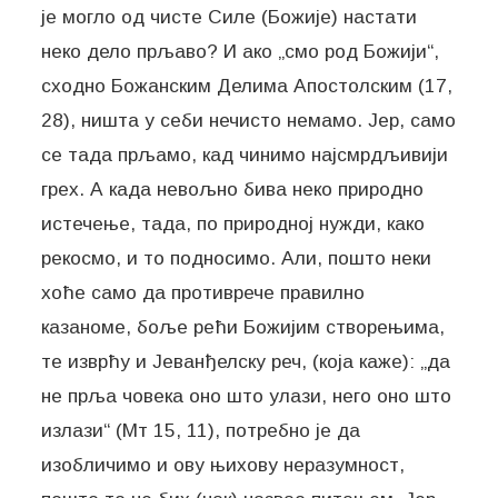
је могло од чисте Силе (Божије) настати
неко дело прљаво? И ако „смо род Божији“,
сходно Божанским Делима Апостолским (17,
28), ништа у себи нечисто немамо. Јер, само
се тада прљамо, кад чинимо најсмрдљивији
грех. А када невољно бива неко природно
истечење, тада, по природној нужди, како
рекосмо, и то подносимо. Али, пошто неки
хоће само да противрече правилно
казаноме, боље рећи Божијим створењима,
те изврћу и Јеванђелску реч, (која каже): „да
не прља човека оно што улази, него оно што
излази“ (Мт 15, 11), потребно је да
изобличимо и ову њихову неразумност,