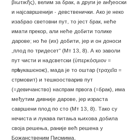
βιωτικῆς), велим за брак, а други је анђеоски
и најсавршенији - девственички. Ако је неко
изабрао световни пут, то јест брак, неће
имати прекор, али неће добити толике
дарове; но ће (их) добити, јер и он доноси
„плод по тридесет“ (Мт 13, 8). А ко заволи
пут чисти и надсветски (ὑπερκόσμιον =
прѣоукашєноѥ), мада је то оштар (τραχεῖα =
стрмовит) и тешкоостварив пут
(=девичанство) наспрам првога (=брак), има
међутим дивније дарове, јер израста
савршени плод по сто (Мт 13, 8). Тако су
нечиста и лукава питања њихова добила
своја решења, раније већ решена у
Божанственим Писмима.