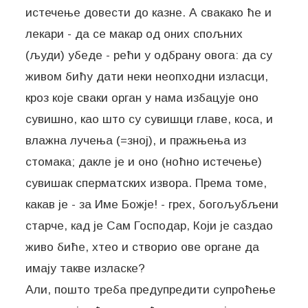
истечење довести до казне. А свакако ће и
лекари - да се макар од оних спољних
(људи) убеде - рећи у одбрану овога: да су
живом бићу дати неки неопходни изласци,
кроз које сваки орган у нама избацује оно
сувишно, као што су сувишци главе, коса, и
влажна лучења (=зној), и пражњења из
стомака; дакле је и оно (ноћно истечење)
сувишак сперматских извора. Према томе,
какав је - за Име Божје! - грех, богољубљени
старче, кад је Сам Господар, Који је саздао
живо биће, хтео и створио ове органе да
имају такве изласке?
Али, пошто треба предупредити супроћење