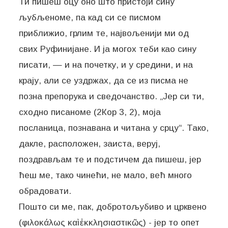
Ти пишеш оцу оно што пристоји сину
љубљеноме, па кад си се писмом
приближио, грлим те, највољенији ми од
свих Руфинијане. И ја могох теби као сину
писати, — и на почетку, и у средини, и на
крају, али се уздржах, да се из писма не
позна препорука и сведочанство. „Јер си ти,
сходно писаноме (2Кор 3, 2), моја
посланица, познавана и читана у срцу“. Тако,
дакле, расположен, заиста, веруј,
поздрављам те и подстичем да пишеш, јер
ћеш ме, тако чинећи, не мало, већ много
обрадовати.
Пошто си ме, пак, добротољубиво и црквено
(φιλοκάλως καὶ ἐκκλησιαστικῶς) - јер то опет