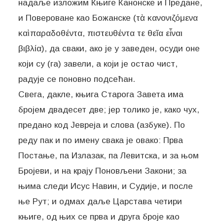
надаље изложим Књиге Канонске и Предане,
и Повероване као Божанске (τὰ κανονιζόμενα
καὶ παραδοθέντα, πιστευθέντα τε θεῖα εἶναι
βιβλία), да сваки, ако је у заведен, осуди оне
који су (га) завели, а који је остао чист,
радује се поновно подсећан.
Свега, дакле, књига Старога Завета има
бројем двадесет две; јер толико је, како чух,
предано код Јевреја и слова (азбуке). По
реду пак и по имену свака је овако: Прва
Постање, па Излазак, па Левитска, и за њом
Бројеви, и на крају Поновљени Закони; за
њима следи Исус Навин, и Судије, и после
ње Рут; и одмах даље Царстава четири
књиге, од њих се прва и друга броје као