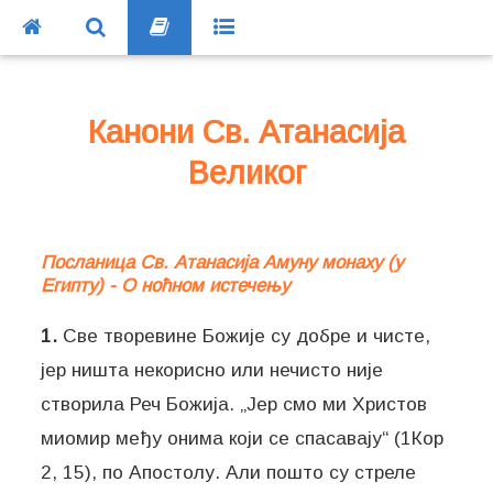
Канони Св. Атанасија
Великог
Посланица Св. Атанасија Амуну монаху (у
Египту) - О ноћном истечењу
1.
Све творевине Божије су добре и чисте,
јер ништа некорисно или нечисто није
створила Реч Божија. „Јер смо ми Христов
миомир међу онима који се спасавају“ (1Кор
2, 15), по Апостолу. Али пошто су стреле