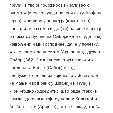
приличи твојој побожности - запитао о
онима који су по нужди повели се (у Аријеву
јерес), али нису у зловерју (κακοπιστίᾳ)
пропали, и захтео си да (ти) напишем шта је
о њима одлучено на Саборима и свуда, знај,
највољенији ми Господине, да је у почетку,
кад је престало насиље (Аријанаца), држан
Сабор (З62.г.) од епископа из извањских
предела, а био је (Сабор) и код
саслужитеља наших који живе у Јелади, а
не мање и код оних у Шпанији и Галији.
И би угодно (одредити), што овде (тако) и
свугде: да онима који су пали и били вођи
безбожности (Аријеве), ако се покају, треба