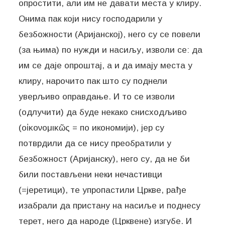
опростити, али им не давати места у клиру.
Онима пак који нису господарили у
безбожности (Аријанској), него су се повели
(за њима) по нужди и насиљу, изволи се: да
им се даје опроштај, а и да имају места у
клиру, нарочито пак што су поднели
уверљиво оправдање. И то се изволи
(одлучити) да буде некако снисходљиво
(οἰκονομικῶς = по икономији), јер су
потврдили да се нису преобратили у
безбожност (Аријанску), него су, да не би
били постављени неки нечастивци
(=јеретици), те упропастили Цркве, рађе
изабрали да пристану на насиље и поднесу
терет, него да народе (Црквене) изгубе. И