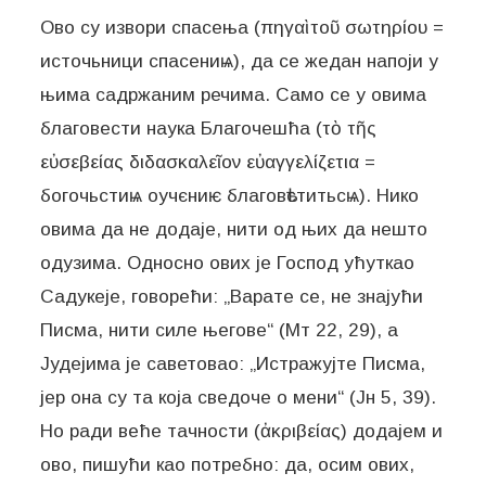
Ово су извори спасења (πηγαὶ τοῦ σωτηρίου =
источьници спасениѩ), да се жедан напоји у
њима садржаним речима. Само се у овима
благовести наука Благочешћа (τὸ τῆς
εὐσεβείας διδασκαλεῖον εὐαγγελίζετια =
богочьстиѩ оучєниѥ благовѣститьсѩ). Нико
овима да не додаје, нити од њих да нешто
одузима. Односно ових је Господ ућуткао
Садукеје, говорећи: „Варате се, не знајући
Писма, нити силе његове“ (Мт 22, 29), а
Јудејима је саветовао: „Истражујте Писма,
јер она су та која сведоче о мени“ (Јн 5, 39).
Но ради веће тачности (ἀκριβείας) додајем и
ово, пишући као потребно: да, осим ових,