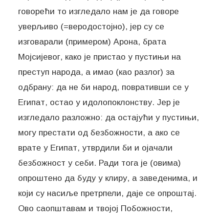
говорећи то изгледало нам је да говоре
уверљиво (=веродостојно), јер су се
изговарали (примером) Арона, брата
Мојсијевог, како је пристао у пустињи на
преступ народа, а имао (као разлог) за
одбрану: да не би народ, повративши се у
Египат, остао у идолопоклонству. Јер је
изгледало разложно: да остајући у пустињи,
могу престати од безбожности, а ако се
врате у Египат, утврдили би и ојачали
безбожност у себи. Ради тога је (овима)
опроштено да буду у клиру, а заведенима, и
који су насиље претрпели, даје се опроштај.
Ово саопштавам и твојој Побожности,