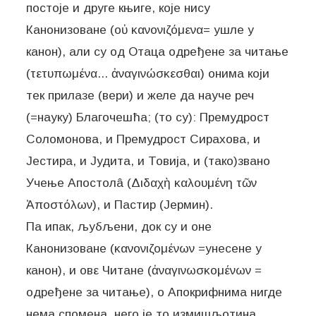
постоје и друге књиге, које нису
Канонизоване (οὐ κανονιζόμενα= ушле у
канон), али су од Отаца одређене за читање
(τετυπωμένα... ἀναγινώσκεσθαι) онима који
тек прилазе (вери) и желе да науче реч
(=науку) Благочешћа; (то су): Премудрост
Соломонова, и Премудрост Сирахова, и
Јестира, и Јудита, и Товија, и (тако)звано
Учење Апостолâ (Διδαχὴ καλουμένη τῶν
Ἀποστόλων), и Пастир (Јермин).
Па ипак, љубљени, док су и оне
Канонизоване (κανονιζομένων =унесене у
канон), и овε Читане (ἀναγινωσκομένων =
одређене за читање), о Апокрифнима нигде
нема спомена, него је то измишљотина