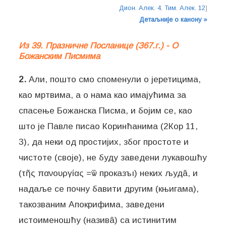
Дион. Алек. 4
,
Тим. Алек. 12
]
Детаљније о канону »
Из 39. Празничне Посланице (З67.г.) - О
Божанским Писмима
2.
Али, пошто смо споменули о јеретицима,
као мртвима, а о нама као имајућима за
спасење Божанска Писма, и бојим се, као
што је Павле писао Коринћанима (2Кор 11,
3), да неки од простијих, због простоте и
чистоте (своје), не буду заведени лукавошћу
(τῆς πανουργίας =ѿ проказъı) неких људâ, и
надаље се почну бавити другим (књигама),
такозваним Апокрифима, заведени
истоименошћу (називâ) са истинитим