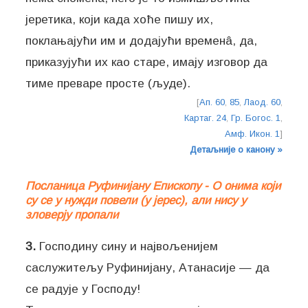
јеретика, који када хоће пишу их,
поклањајући им и додајући временâ, да,
приказујући их као старе, имају изговор да
тиме преваре просте (људе).
[
Ап. 60
,
85
,
Лаод. 60
,
Картаг. 24
,
Гр. Богос. 1
,
Амф. Икон. 1
]
Детаљније о канону »
Посланица Руфинијану Епископу - О онима који
су се у нужди повели (у јерес), али нису у
зловерју пропали
3.
Господину сину и највољенијем
саслужитељу Руфинијану, Атанасије — да
се радује у Господу!