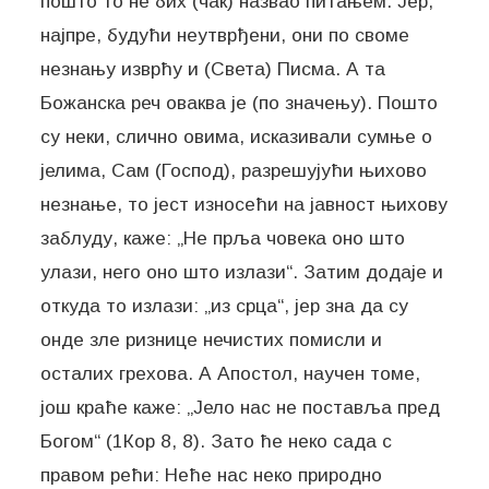
пошто то не бих (чак) назвао питањем. Јер,
најпре, будући неутврђени, они по своме
незнању изврћу и (Света) Писма. А та
Божанска реч оваква је (по значењу). Пошто
су неки, слично овима, исказивали сумње о
јелима, Сам (Господ), разрешујући њихово
незнање, то јест износећи на јавност њихову
заблуду, каже: „Не прља човека оно што
улази, него оно што излази“. Затим додаје и
откуда то излази: „из срца“, јер зна да су
онде зле ризнице нечистих помисли и
осталих грехова. А Апостол, научен томе,
још краће каже: „Јело нас не поставља пред
Богом“ (1Кор 8, 8). Зато ће неко сада с
правом рећи: Неће нас неко природно