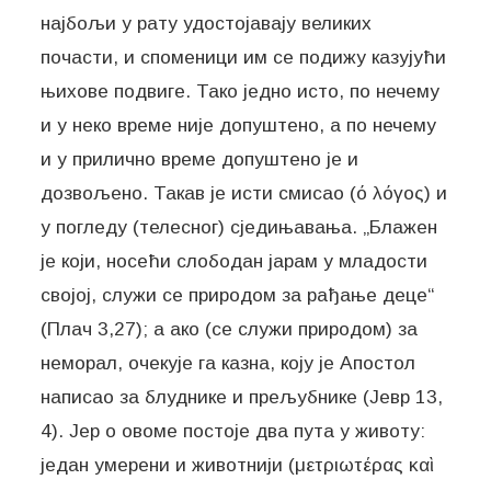
најбољи у рату удостојавају великих
почасти, и споменици им се подижу казујући
њихове подвиге. Тако једно исто, по нечему
и у неко време није допуштено, а по нечему
и у прилично време допуштено је и
дозвољено. Такав је исти смисао (ό λόγος) и
у погледу (телесног) сједињавања. „Блажен
је који, носећи слободан јарам у младости
својој, служи се природом за рађање деце“
(Плач 3,27); а ако (се служи природом) за
неморал, очекује га казна, коју је Апостол
написао за блуднике и прељубнике (Јевр 13,
4). Јер о овоме постоје два пута у животу:
један умерени и животнији (μετριωτέρας καὶ