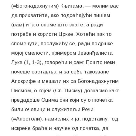
(=Богонадахнутим) Књигама, — молим вас
да прихватите, ако подсећајући пишем
(вам) и ја о ономе што знате, а ради
потребе и користи Цркве. Хотећи пак то
споменути, послужићу се, ради подршке
мојој смелости, примером Јеванђелиста
Луке (1, 1-3), говорећи и сам: Пошто неки
почеше састављати за себе такозване
Апокрифе и мешати их са Богонадахнутим
Писмом, о којем (Св. Писму) дознасмо како
предадоше Оцима они који су отпочетка
били очевици и служитељи Речи
(=Апостоли), намислих и ја, подстакнут од
искрене браће и научен од почетка, да