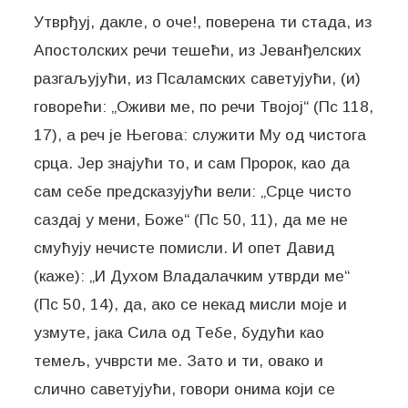
Утврђуј, дакле, о оче!, поверена ти стада, из
Апостолских речи тешећи, из Јеванђелских
разгаљујући, из Псаламских саветујући, (и)
говорећи: „Оживи ме, по речи Твојој“ (Пс 118,
17), а реч је Његова: служити Му од чистога
срца. Јер знајући то, и сам Пророк, као да
сам себе предсказујући вели: „Срце чисто
саздај у мени, Боже“ (Пс 50, 11), да ме не
смућују нечисте помисли. И опет Давид
(каже): „И Духом Владалачким утврди ме“
(Пс 50, 14), да, ако се некад мисли моје и
узмуте, јака Сила од Тебе, будући као
темељ, учврсти ме. Зато и ти, овако и
слично саветујући, говори онима који се