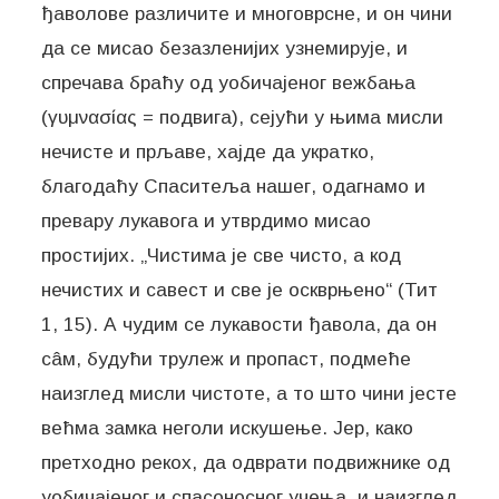
ђаволове различите и многоврсне, и он чини
да се мисао безазленијих узнемирује, и
спречава браћу од уобичајеног вежбања
(γυμνασίας = подвига), сејући у њима мисли
нечисте и прљаве, хајде да укратко,
благодаћу Спаситеља нашег, одагнамо и
превару лукавога и утврдимо мисао
простијих. „Чистима је све чисто, а код
нечистих и савест и све је оскврњено“ (Тит
1, 15). А чудим се лукавости ђавола, да он
сâм, будући трулеж и пропаст, подмеће
наизглед мисли чистоте, а то што чини јесте
већма замка неголи искушење. Јер, како
претходно рекох, да одврати подвижнике од
уобичајеног и спасоносног учења, и наизглед