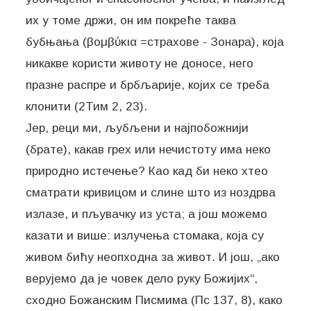
их у томе држи, он им покреће таква
бубњања (βομβύκια =страхове - Зонара), која
никакве користи животу не доносе, него
празне распре и брбљарије, којих се треба
клонити (2Тим 2, 23).
Јер, реци ми, љубљени и најпобожнији
(брате), какав грех или нечистоту има неко
природно истечење? Као кад би неко хтео
сматрати кривицом и слине што из ноздрва
излазе, и пљувачку из уста; а још можемо
казати и више: излучења стомака, која су
живом бићу неопходна за живот. И још, „ако
верујемо да је човек дело руку Божијих“,
сходно Божанским Писмима (Пс 137, 8), како