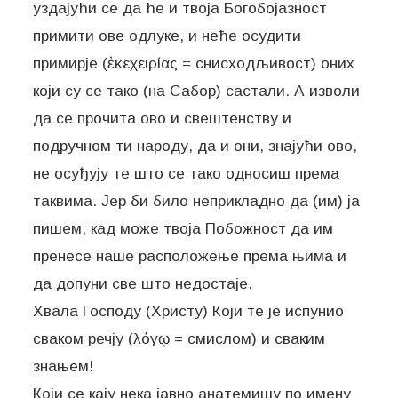
уздајући се да ће и твоја Богобојазност
примити ове одлуке, и неће осудити
примирје (ἐκεχειρίας = снисходљивост) оних
који су се тако (на Сабор) састали. А изволи
да се прочита ово и свештенству и
подручном ти народу, да и они, знајући ово,
не осуђују те што се тако односиш према
таквима. Јер би било неприкладно да (им) ја
пишем, кад може твоја Побожност да им
пренесе наше расположење према њима и
да допуни све што недостаје.
Хвала Господу (Христу) Који те је испунио
сваком речју (λόγῳ = смислом) и сваким
знањем!
Који се кају нека јавно анатемишу по имену