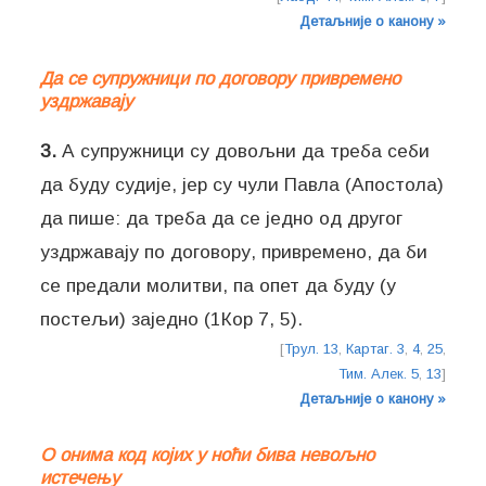
Детаљније о канону »
Да се супружници по договору привремено
уздржавају
3.
А супружници су довољни да треба себи
да буду судије, јер су чули Павла (Апостола)
да пише: да треба да се једно од другог
уздржавају по договору, привремено, да би
се предали молитви, па опет да буду (у
постељи) заједно (1Кор 7, 5).
[
Трул. 13
,
Картаг. 3
,
4
,
25
,
Тим. Алек. 5
,
13
]
Детаљније о канону »
О онима код којих у ноћи бива невољно
истечењу