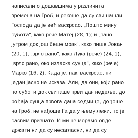
написали о дошавшима у различита
времена на Гроб, и рекоше да су сви нашли
Господа да је већ васкрсао. „Пошто мину
субота“, како рече Матеј (28, 1); и „рано
јутром док још беше мрак“, како пише Јован
(20, 1); „врло рано“, како Лука (рече) (24, 1);
„врло рано, око изласка сунца“, како (рече)
Марко (16, 2). Када је, пак, васкрсао, ни
један јасно не исказа. Али, да они, који рано
по суботи док свиташе први дан недеље, до
рођаја сунца првога дана седмице, дођоше
на Гроб, не нађоше Га да у њему лежи, то је
сасвим признато. И ми не морамо овде
држати ни да су несагласни, ни да су