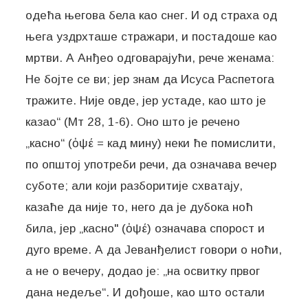
одећа његова бела као снег. И од страха од
њега уздрхташе стражари, и постадоше као
мртви. А Анђео одговарајући, рече женама:
Не бојте се ви; јер знам да Исуса Распетога
тражите. Није овде, јер устаде, као што је
казао“ (Мт 28, 1-6). Оно што је речено
„касно“ (ὀψέ = кад мину) неки ће помислити,
по општој употреби речи, да означава вечер
суботе; али који разборитије схватају,
казаће да није то, него да је дубока ноћ
била, јер „касно" (ὀψέ) означава спорост и
дуго време. А да Јеванђелист говори о ноћи,
а не о вечеру, додао је: „на освитку првог
дана недеље“. И дођоше, као што остали