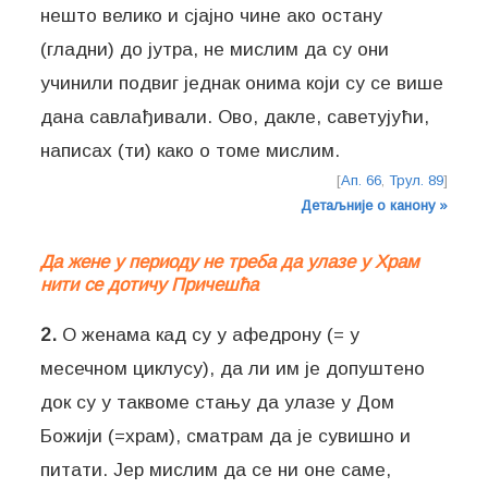
нешто велико и сјајно чине ако остану
(гладни) до јутра, не мислим да су они
учинили подвиг једнак онима који су се више
дана савлађивали. Ово, дакле, саветујући,
[
Ап. 66
,
Трул. 89
]
Детаљније о канону »
Да жене у периоду не треба да улазе у Храм
нити се дотичу Причешћа
2.
О женама кад су у афедрону (= у
месечном циклусу), да ли им је допуштено
док су у таквоме стању да улазе у Дом
Божији (=храм), сматрам да је сувишно и
питати. Јер мислим да се ни оне саме,