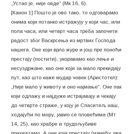
„Устао је, није овде“ (Мк 16, 6).
[Канон 1] Пошто је ово тако, то одговарамо
онима који потанко истражују у који час, или
пола часа, или четврт часа треба започети
радост због Васкрсења из мртвих Господа
нашега. Оне који врло журе и још пре поноћи
престају (постити), укоравамо као лење и
несуздржане, као оне који за мало прекидају
пут, као што каже мудар човек (Аристотел):
„Није мало у животу и оно најмање“. Оне пак
који одлажу и најдуже истрајавају и чекају
до четврте страже, у коју је Спаситељ наш,
ходајући по мору, јавио се пловећима (Мт
14, 25), као храбре и трудољубиве
прихватамо. А оне који престају (између два