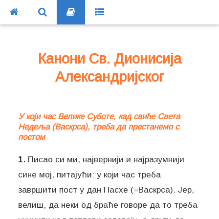
Канони Св. Дионисија
Александријског
У који час Велике Суботе, кад свиће Света
Недеља (Васкрса), треба да престанемо с
постом
1.
Писао си ми, највернији и најразумнији
сине мој, питајући: у који час треба
завршити пост у дан Пасхе (=Васкрса). Јер,
велиш, да неки од браће говоре да то треба