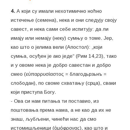
4.
А који су имали нехотимично ноћно
истечење (семена), нека и они следују своју
савест, и нека сами себе испитују: да ли
имају или немају (неку) сумњу о томе. Јер,
као што о јелима вели (Апостол): „који
сумња, осуђен је ако једе“ (Рим 14,23), тако
и у овоме нека је добро савестан и добро
смео (εὐπαρρυσίαστος = благодьрзьнъ =
слободан), по своме схватању (срца), сваки
који приступа Богу.
- Ова си нам питања ти поставио, из
поштовања према нама, а не као да их не
знаш, љубљени, чинећи нас да смо
истомишљеници (ὁμόφρονας), као што и