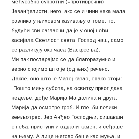
међусобно супротни (=противречни)
Јеванђелисти, него, ако се и чини нека мала
разлика у њиховом казивању о томе, то,
будући сви сагласни да је у оној ноћи
засијала Светлост света, Господ наш, само
се разликују око часа (Васкрсења).
Ми пак постарајмо се да благоразумно и
верно спојимо што је (од њих) речено.
Дакле, оно што је Матеј казао, овако стоји:
„Пошто мину субота, на освитку првог дана
недеље, дође Марија Магдалина и друга
Марија да осмотре гроб. И гле, би велики
земљотрес. Јер Анђео Господњи, сишавши
с неба, приступи и одвали камен, и сеђаше
на њему. А лице његово беше као муња, и