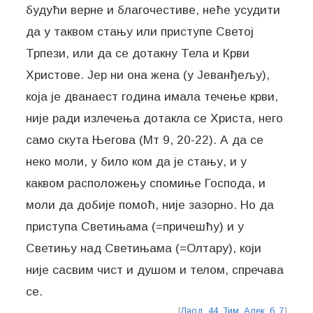
будући верне и благочестиве, неће усудити
да у таквом стању или приступе Светој
Трпези, или да се дотакну Тела и Крви
Христове. Јер ни она жена (у Јеванђељу),
која је дванаест година имала течење крви,
није ради излечења дотакла се Христа, него
само скута Његова (Мт 9, 20-22). А да се
неко моли, у било ком да је стању, и у
каквом расположењу спомиње Господа, и
моли да добије помоћ, није зазорно. Но да
приступа Светињама (=причешћу) и у
Светињу над Светињама (=Олтару), који
није сасвим чист и душом и телом, спречава
се.
[
Лаод. 44
,
Тим. Алек. 6
,
7
]