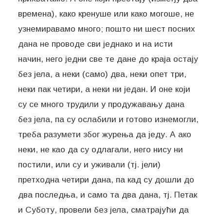
времена), како кренуше или како могоше, не
узнемиравамо много; пошто ни шест посних
дана не проводе сви једнако и на исти
начин, него једни све те дане до краја остају
без јела, а неки (само) два, неки опет три,
неки пак четири, а неки ни један. И оне који
су се много трудили у продужавању дана
без јела, па су ослабили и готово изнемогли,
треба разумети због журења да једу. А ако
неки, не као да су одлагали, него нису ни
постили, или су и уживали (тј. јели)
претходна четири дана, па кад су дошли до
два последња, и само та два дана, тј. Петак
и Суботу, провели без јела, сматрајући да