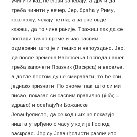
учинити кад петлови запевају, а други да
треба чинити у вечер. Јер, браћа у Риму,
како кажу, чекају петла; а за оне овде,
кажеш, да то чине раније. Тражиш пак да се
постави тачно време и час сасвим
одмерени, што је и тешко и непоуздано. Јер,
да после времена Васкрсења Господа нашег
треба започети Празник (Васкрса) и весеље,
а дотле постом душе смиравати, то ће сви
једнако признати. По ономе, пак, што си ми
писао, показао си сасвим правилно (ὑγιῶς =
здраво) и осећајући Божанске
Јеванђелисте, да се код њих не показује
ништа утврђено о часу у који је Господ
васкрсао. Јер су Јеванђелисти различито