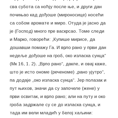
сва субота са ноћју после ње, и други дан
почињао кад дођоше (мироносице) носећи
са собом аромате и миро. Отуда је јасно да
је (Господ) много пре васкрсао. Томе следи
и Марко, говорећи: „Купише мирисе, да
дошавши помажу Га. И врло рано у први дан
недеље дођоше на гроб, око изласка сунца“
(Мк 16, 1. 2). „Врло рано“, дакле, и овај каже,
што је исто ономе (реченоме) „рано ујутро“,
па додаје „око изласка сунца“. Јер полазак и
пут њихов, значи да су започеле (жене) у
први освитак, и врло рано; али на путу и око
гроба задржале су се до изласка сунца, и
тада им вели младић у белој хаљини: