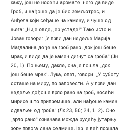
кажу, још не носећи аромате, него да виде
Гроб, и нађоше да је био земљотрес, и
Анђела који сеђаше на камену, и чуше од
њега: „Није овде, јер устаде!“ Тако исто и
Јован говори: „У први дан недеље Марија
Магдалина дође на гроб рано, док још беше
мрак, и виде да је камен дигнут са гроба“ (Јн
20, 1). По њему, дакле, она је пошла „док
још беше мрак“. Лука, опет, говори: „У суботу
осташе на миру, по заповести. А у први дан
недеље дођоше врло рано на гроб, носећи
мирисе што припремише, али нађоше камен
одваљен од гроба“ (Лк 23, 56; 24, 1. 2). Оно
„врло рано“ означава можда рудећу јутарњу
зору првога дана седмице, јер је већ прошла