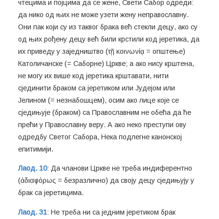
чтецима и појцима да се жене, Свети Сабор одреди:
да нико од њих не може узети жену неправославну.
Они пак који су из таквог брака већ стекли децу, ако су
од њих рођену децу већ били крстили код јеретика, да
их приведу у заједништво (τῇ κοινωνίᾳ = општење)
Католичанске (= Саборне) Цркве; а ако нису крштена,
не могу их више код јеретика крштавати, нити
сјединити браком са јеретиком или Јудејом или
Јелином (= незнабошцем), осим ако лице које се
сједињује (браком) са Православним не обећа да ће
прећи у Православну веру. А ако неко преступи ову
одредбу Светог Сабора, Нека подлегне канонској
епитимији.
Лаод. 10
: Да чланови Цркве не треба индиферентно
(ἀδιαφόρως = безразлично) да своју децу сједињују у
брак са јеретицима.
Лаод. 31
: Не треба ни са једним јеретиком брак