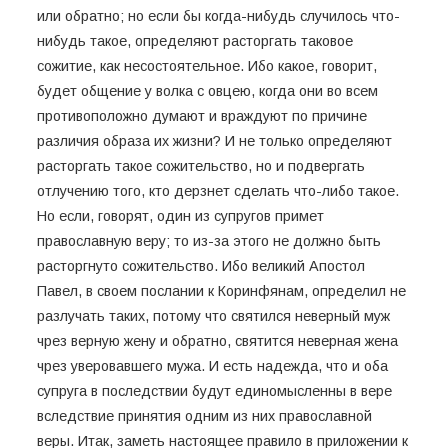
или обратно; но если бы когда-нибудь случилось что-
нибудь такое, определяют расторгать таковое
сожитие, как несостоятельное. Ибо какое, говорит,
будет общение у волка с овцею, когда они во всем
противоположно думают и враждуют по причине
различия образа их жизни? И не только определяют
расторгать такое сожительство, но и подвергать
отлучению того, кто дерзнет сделать что-либо такое.
Но если, говорят, один из супругов примет
православную веру; то из-за этого не должно быть
расторгнуто сожительство. Ибо великий Апостол
Павел, в своем послании к Коринфянам, определил не
разлучать таких, потому что святился неверный муж
чрез верную жену и обратно, святится неверная жена
чрез уверовавшего мужа. И есть надежда, что и оба
супруга в последствии будут единомысленны в вере
вследствие принятия одним из них православной
веры. Итак, заметь настоящее правило в приложении к