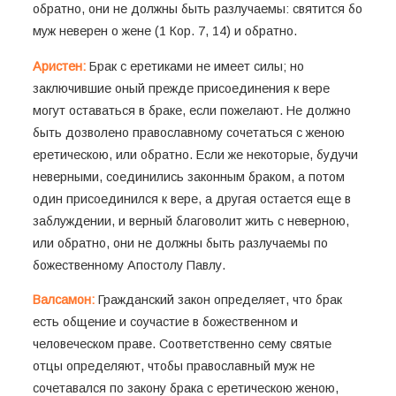
обратно, они не должны быть разлучаемы: святится бо
муж неверен о жене (1 Кор. 7, 14) и обратно.
Аристен:
Брак с еретиками не имеет силы; но
заключившие оный прежде присоединения к вере
могут оставаться в браке, если пожелают. Не должно
быть дозволено православному сочетаться с женою
еретическою, или обратно. Если же некоторые, будучи
неверными, соединились законным браком, а потом
один присоединился к вере, а другая остается еще в
заблуждении, и верный благоволит жить с неверною,
или обратно, они не должны быть разлучаемы по
божественному Апостолу Павлу.
Валсамон:
Гражданский закон определяет, что брак
есть общение и соучастие в божественном и
человеческом праве. Соответственно сему святые
отцы определяют, чтобы православный муж не
сочетавался по закону брака с еретическою женою,