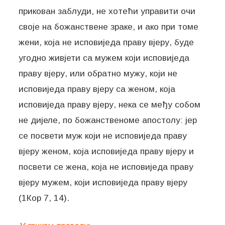
прикован заблуди, не хотећи управити очи
своје на божанствене зраке, и ако при томе
жени, која не исповиједа праву вјеру, буде
угодно живјети са мужем који исповиједа
праву вјеру, или обратно мужу, који не
исповиједа праву вјеру са женом, која
исповиједа праву вјеру, нека се међу собом
не дијеле, по божанственоме апостолу: јер
се посвети муж који не исповиједа праву
вјеру женом, која исповиједа праву вјеру и
посвети се жена, која не исповиједа праву
вјеру мужем, који исповиједа праву вјеру
(1Кор 7, 14).