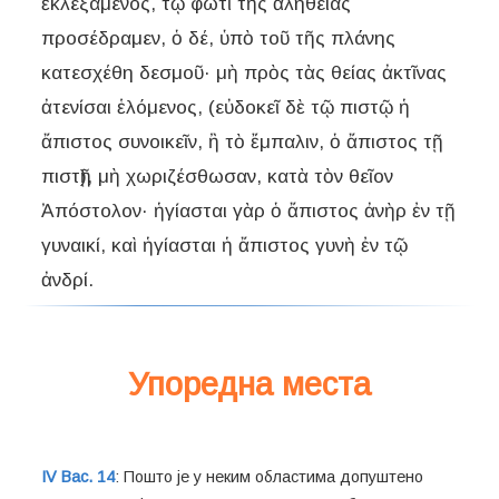
ἐκλεξάμενος, τῷ φωτὶ τῆς ἀληθείας
προσέδραμεν, ὁ δέ, ὑπὸ τοῦ τῆς πλάνης
κατεσχέθη δεσμοῦ· μὴ πρὸς τὰς θείας ἀκτῖνας
ἀτενίσαι ἑλόμενος, (εὐδοκεῖ δὲ τῷ πιστῷ ἡ
ἄπιστος συνοικεῖν, ἢ τὸ ἔμπαλιν, ὁ ἄπιστος τῇ
πιστῇ), μὴ χωριζέσθωσαν, κατὰ τὸν θεῖον
Ἀπόστολον· ἡγίασται γὰρ ὁ ἄπιστος ἀνὴρ ἐν τῇ
γυναικί, καὶ ἡγίασται ἡ ἄπιστος γυνὴ ἐν τῷ
ἀνδρί.
Упоредна места
IV Вас. 14
: Пошто је у неким областима допуштено