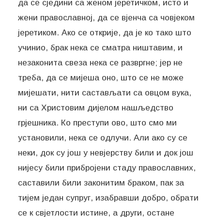
да се cjeдини са женом јеретичком, исто и
жени православној, да се вјенча са човјеком
јеретиком. Ако се открије, да је ко тако што
учинио, брак нека се сматра ништавим, и
незаконита свеза нека се развргне; јер не
треба, да се мијеша оно, што се не може
мијешати, нити састављати са овцом вука,
ни са Христовим дијелом нашљедство
грјешника. Ко преступи ово, што смо ми
установили, нека се одлучи. Али ако су се
неки, док су још у невјерству били и док још
нијесу били прибројени стаду православних,
саставили били законитим браком, пак за
тијем један супруг, изабравши добро, обрати
се к свјетлости истине, а други, остане