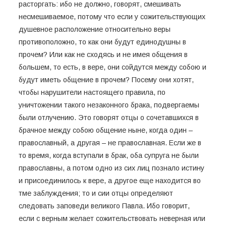
расторгать: ибо не должно, говорят, смешивать
несмешиваемое, потому что если у сожительствующих
душевное расположение относительно веры
противоположно, то как они будут единодушны в
прочем? Или как не сходясь и не имея общения в
большем, то есть, в вере, они сойдутся между собою и
будут иметь общение в прочем? Посему они хотят,
чтобы нарушители настоящего правила, по
уничтожении такого незаконного брака, подвергаемы
были отлучению. Это говорят отцы о сочетавшихся в
брачное между собою общение ныне, когда один –
православный, а другая – не православная. Если же в
то время, когда вступали в брак, оба супруга не были
православны, а потом одно из сих лиц познало истину
и присоединилось к вере, а другое еще находится во
тме заблуждения; то и сии отцы определяют
следовать заповеди великого Павла. Ибо говорит,
если с верным желает сожительствовать неверная или