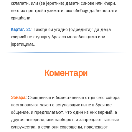
склапати, или (за јеретике) давати синове или кћери,
него их пре треба узимати, ако обећају да ће постати
хришћани.
Картаг. 21
: Такође би угодно (одредити): да деца
клирикâ не ступају у брак са многобошцима или
јеретицима.
Коментари
Зонара:
Священные и божественные отцы сего собора
постановляют закон о вступающих ныне в брачное
общение, и предполагают, что один из них верный, а
другая неверная, или наоборот, и запрещают таковые
супружества, а если они совершены, повелевают