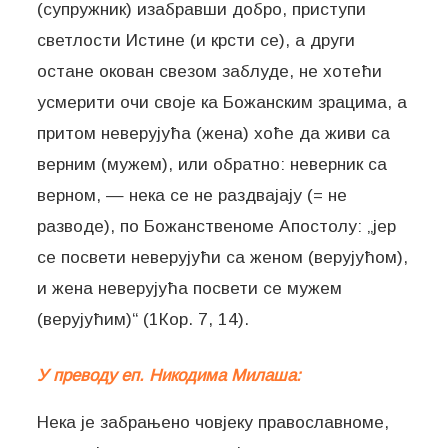
(супружник) изабравши добро, приступи
светлости Истине (и крсти се), а други
остане окован свезом заблуде, не хотећи
усмерити очи своје ка Божанским зрацима, а
притом неверујућа (жена) хоће да живи са
верним (мужем), или обратно: неверник са
верном, — нека се не раздвајају (= не
разводе), по Божанственоме Апостолу: „јер
се посвети неверујући са женом (верујућом),
и жена неверујућа посвети се мужем
(верујућим)“ (1Кор. 7, 14).
У преводу еп. Никодима Милаша:
Нека је забрањено човјеку православноме,