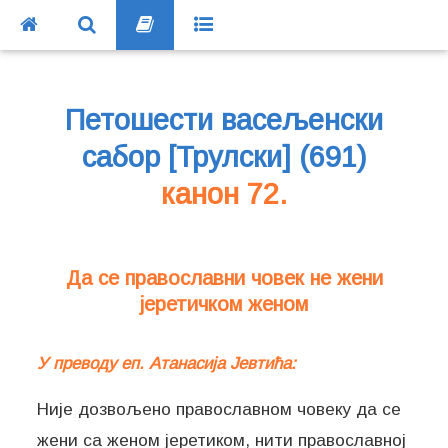
Петошести васељенски
сабор [Трулски] (691)
канон 72.
Да се православни човек не жени
јеретичком женом
У преводу еп. Атанасија Јевтића:
Није дозвољено православном човеку да се
жени са женом јеретиком, нити православној