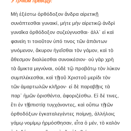
У грчком преводу:
Μὴ ἐξέστω ὀρθόδοξον ἄνδρα αἱρετικῇ
συνάπτεσθαι γυναικί, μήτε μὴν αἱρετικῷ ἀνδρὶ
γυναῖκα ὀρθόδοξον συζεύγνυσθαι· ἀλλ᾿ εἰ καὶ
φανείη τι τοιοῦτον ὑπό τινος τῶν ἁπάντων
γινόμενον, ἄκυρον ἡγεῖσθαι τὸν γάμον, καὶ τὸ
ἄθεσμον διαλύεσθαι συνοικέσιον· οὐ γὰρ χρὴ
τὰ ἄμικτα μιγνύναι, οὐδὲ τῷ προβάτῳ τὸν λύκον
συμπλέκεσθαι, καὶ τῇ τοῦ Χριστοῦ μερίδι τὸν
τῶν ἁμαρτωλῶν κλῆρον· εἰ δὲ παραβῇ τις τὰ
παρ᾿ ἡμῶν ὁρισθέντα, ἀφοριζέσθω. Εἰ δέ τινες,
ἔτι ἐν τῇ ἀπιστίᾳ τυγχάνοντες, καὶ οὔπω τῇ τῶν
ὀρθοδόξων ἐγκαταλεγέντες ποίμνῃ, ἀλλήλοις
γάμῳ νομίμῳ ἡρμόσθησαν, εἶτα ὁ μέν, τὸ καλὸν