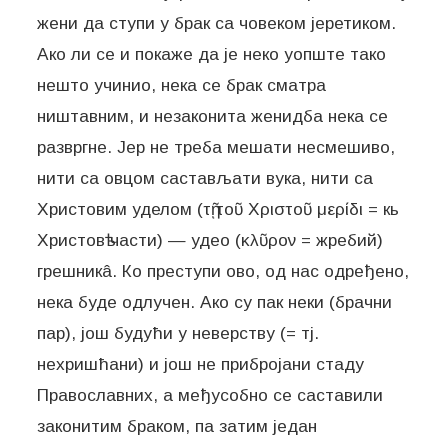
жени да ступи у брак са човеком јеретиком.
Ако ли се и покаже да је неко уопште тако
нешто учинио, нека се брак сматра
ништавним, и незаконита женидба нека се
развргне. Јер не треба мешати несмешиво,
нити са овцом састављати вука, нити са
Христовим уделом (τῇ τοῦ Χριστοῦ μερίδι = кь
Христовѣ части) — удео (κλῦρον = жребий)
грешникâ. Ко преступи ово, од нас одређено,
нека буде одлучен. Ако су пак неки (брачни
пар), још будући у неверству (= тј.
нехришћани) и још не прибројани стаду
Православних, а међусобно се саставили
законитим браком, па затим један