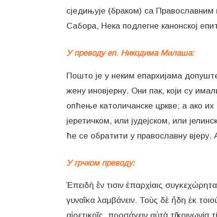
сједињује (браком) са Православним 
Сабора, Нека подлегне канонској епи
У преводу еп. Никодима Милаша:
Пошто је у неким епархијама допуште
жену иновјерну. Они пак, који су имал
опћење католичанске цркве; а ако их 
јеретичком, или јудејском, или јелин
ће се обратити у православну вјеру. 
У грчком преводу:
Ἐπειδὴ ἔν τισιν ἐπαρχίαις συγκεχώρηται
γυναῖκα λαμβάνειν. Τοὺς δὲ ἤδη ἐκ τοι
αἱρετικοῖς, προσάγειν αὐτὰ τῇ κοινωνίᾳ