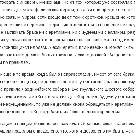
вовать с иноверными женами; но от тех, которые уже состояли в 
 своих детей к кафолической церкви, хотя бы они прежде сего и 
ко святым миром, если крещены от таких еретиков, крещение кот
рестивших их еретиков церковью отвергается; а если еще не пол
 не заключать брака ни с еретиками, ни с иудеем ни с еллином, р
тях учения погрешают и не согласны с православными; а под име
клоняющихся идолам. А если еретик, или неверный, может быть,
акосочетание должно быть отложено, доколе давший обещание не
м по правилам.
ак еще в то время, когда был в неправославии, имеет от сего брак
и еще не крещены, не должен крестить у еретиков. Православному
е правила Лаодикийского собора и 2-е трулльского Шестого собор
авную и имел детей от нея и сих детей крестил, будучи у еретико
 некрещенными, то уже не должен снова обращаться к еретикам, ч
ю церковь и в ней сподоблять их божественного крещения.
 чтецам и певцам дозволялось заключать брачные союзы на основан
ящим правилом определено, что, хотя и дозволено им брать жен, 