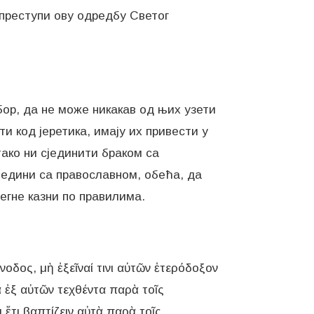
 преступи ову одредбу Светог
бор, да не може никакав од њих узети
ти код јеретика, имају их привести у
тако ни сјединити браком са
сједини са православном, обећа, да
легне казни по правилима.
νοδος, μὴ ἐξεῖναί τινι αὐτῶν ἑτερόδοξον
ὰ ἐξ αὐτῶν τεχθέντα παρὰ τοῖς
 ἔτι βαπτίζειν αὐτὰ παρὰ τοῖς