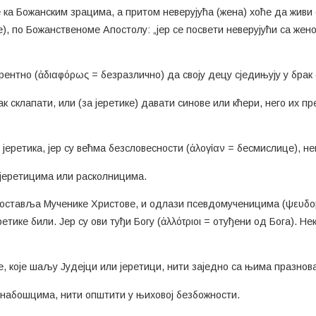
е ка Божанским зрацима, а притом неверујућа (жена) хоће да живи 
е), по Божанственоме Апостолу: „јер се посвети неверујући са жено
ентно (ἀδιαφόρως = безразлично) да своју децу сједињују у брак 
ак склапати, или (за јеретике) давати синове или кћери, него их п
јеретика, јер су већма безсловесности (ἀλoγίαν = бесмислице), не
а јеретицима или расколницима.
 оставља Мученике Христове, и одлази псевдомученицима (ψευδο
етике били. Јер су ови туђи Богу (ἀλλότριοι = отуђени од Бога). Не
, које шаљу Јудејци или јеретици, нити заједно са њима празнов
езнабошцима, нити општити у њиховој безбожности.