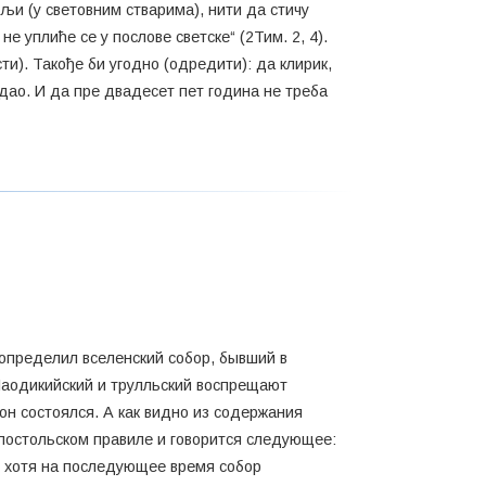
ељи (у световним стварима), нити да стичу
е уплиће се у послове светске“ (2Тим. 2, 4).
ти). Такође би угодно (одредити): да клирик,
е дао. И да пре двадесет пет година не треба
 определил вселенский собор, бывший в
Лаодикийский и трулльский воспрещают
он состоялся. А как видно из содержания
Апостольском правиле и говорится следующее:
И хотя на последующее время собор