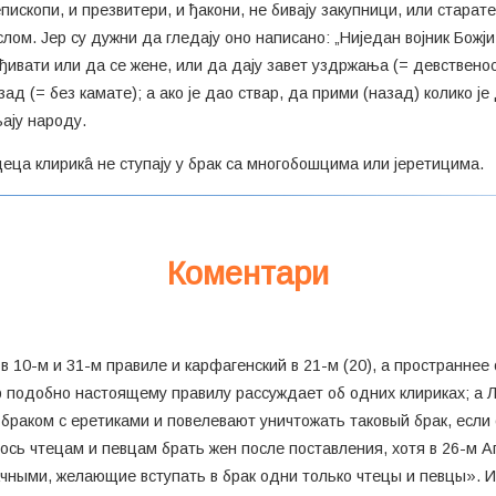
епископи, и презвитери, и ђакони, не бивају закупници, или старат
м. Јер су дужни да гледају оно написано: „Ниједан војник Божји н
ђивати или да се жене, или да дају завет уздржања (= девственос
зад (= без камате); а ако је дао ствар, да прими (назад) колико ј
њају народу.
деца клирикâ не ступају у брак са многобошцима или јеретицима.
Коментари
в 10-м и 31-м правиле и карфагенский в 21-м (20), а пространнее
р подобно настоящему правилу рассуждает об одних клириках; а 
браком с еретиками и повелевают уничтожать таковый брак, если 
ось чтецам и певцам брать жен после поставления, хотя в 26-м 
ачными, желающие вступать в брак одни только чтецы и певцы». 