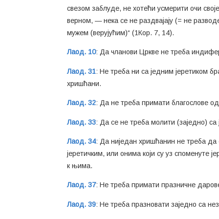
свезом заблуде, не хотећи усмерити очи свој
верном, — нека се не раздвајају (= не развод
мужем (верујућим)“ (1Кор. 7, 14).
Лаод. 10
: Да чланови Цркве не треба индифер
Лаод. 31
: Не треба ни са једним јеретиком бр
хришћани.
Лаод. 32
: Да не треба примати благослове од 
Лаод. 33
: Да се не треба молити (заједно) с
Лаод. 34
: Да ниједан хришћанин не треба да
јеретичким, или онима који су уз споменуте јер
к њима.
Лаод. 37
: Не треба примати празничне дарове
Лаод. 39
: Не треба празновати заједно са н