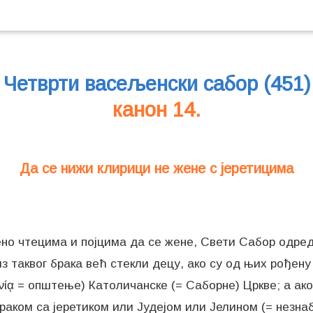
Четврти васељенски сабор (451)
канон 14.
Да се нижи клирици не жене с јеретицима
но чтецима и појцима да се жене, Свети Сабор одред
из таквог брака већ стекли децу, ако су од њих рођену
ωνίᾳ = општење) Католичанске (= Саборне) Цркве; а ак
браком са јеретиком или Јудејом или Јелином (= незна