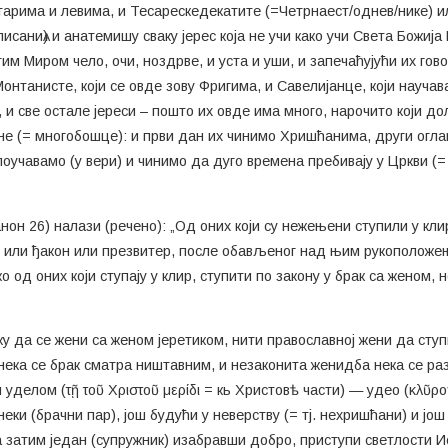
катарима и левима, и Тесарескедекатите (=Четрнаест/однев/нике)
исаниѧ) и анатемишу сваку јерес која не учи како учи Света Божиј
тим Миром чело, очи, ноздрве, и уста и уши, и запечаћујући их го
онтанисте, који се овде зову Фригима, и Савелијанце, који научав
 и све остале јереси – пошто их овде има много, нарочито који до
е (= многобошце): и први дан их чинимо Хришћанима, други огла
оучавамо (у вери) и чинимо да дуго времена пребивају у Цркви (=
нон 26) налази (речено): „Од оних који су нежењени ступили у клир
н или ђакон или презвитер, после обављеног над њим рукоположења
ко од оних који ступају у клир, ступити по закону у брак са женом
 да се жени са женом јеретиком, нити православној жени да ступи
 нека се брак сматра ништавним, и незаконита женидба нека се ра
уделом (τῇ τοῦ Χριστοῦ μερίδι = кь Христовѣ части) — удео (κλῦρο
неки (брачни пар), још будући у неверству (= тј. нехришћани) и јо
 затим један (супружник) изабравши добро, приступи светлости Ист