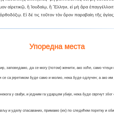
μον αἱρετικῷ, ἢ Ἰουδαίῳ, ἢ Ἕλληνι, εἰ μὴ ἄρα ἐπαγγέλλοι
ρθοδόξῳ. Εἰ δέ τις τοῦτον τὸν ὅρον παραβαίη τῆς ἁγία
Упоредна места
лир, заповедамо, да се могу (потом) женити, ако хоће, само чтеци 
оји се са јеретиком буде само и молио, нека буде одлучен; а ако и
 некога у свађи, и једним га ударцем убије, нека буде свргнут због
лављу и уделу спасаваних, примамо (их) по следећем поретку и оби