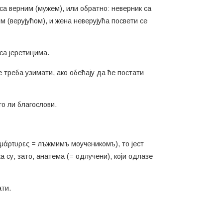
са верним (мужем), или обратно: неверник са
м (верујућом), и жена неверујућа посвети се
са јеретицима.
ре треба узимати, ако обећају да ће постати
го ли благослови.
μάρτυρες = лъжмимъ моученикомъ), то јест
ка су, зато, анатема (= одлучени), који одлазе
ати.