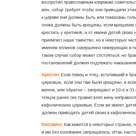
воспретил православным клирикам сожительст
жен, собор требует чтобы они приводили этих
к церкви они должны быть или помазаны толь
снова должны быть крещены, если крещение к
крестить у еретиков, и от имени детей своих
приемлют наше таинство, но в некоторых час
именем еллинов совершенно неверующих и по
таком случае собор может состояться, но бр
постановлений должен подлежать наказания
Аристен:
Если певец и чтец, вступивший в бр
церковью, если они там были крещены; а есл
женою, или обратно – запрещают и 10-е и 31-
чтецов ранее сих правил взял жену неправосл
кафолическою церковью. Если же имеет детей
должен приводить детей своих в кафолическо
Валсамон:
Как кажется в некоторых странах,
и им без основания запрещалось. Итак, насто