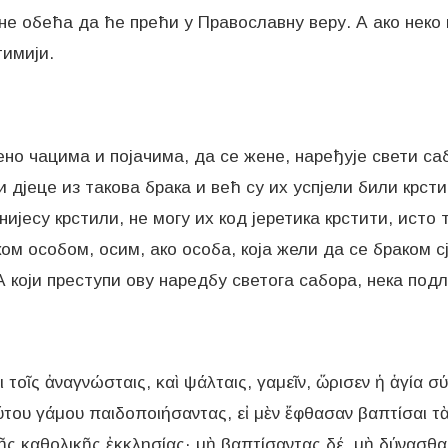
не обећа да ће прећи у Православну веру. А ако неко
тимији.
но чацима и појачима, да се жене, наређује свети са
и дјеце из такова брака и већ су их успјели били крсти
нијесу крстили, не могу их код јеретика крстити, исто 
ском особом, осим, ако особа, која жели да се браком 
А који преступи ову наредбу светога сабора, нека под
 τοῖς ἀναγνώσταις, καὶ ψάλταις, γαμεῖν, ὥρισεν ἡ ἁγία σύ
ούτου γάμου παιδοποιήσαντας, εἰ μὲν ἔφθασαν βαπτίσαι τ
 τῆς καθολικῆς ἐκκλησίας· μὴ βαπτίσαντας δέ, μὴ δύνασθαι