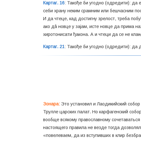
Картаг. 16
: Такође би угодно (одредити): да 
себи храну неким срамним или бешчасним посло
И да чтеце, кад достигну зрелост, треба побу
ако дâ новце у зајам, исте новце да прима на
хиротонисати ђакона. А и чтеци да се не кла
Картаг. 21
: Такође би угодно (одредити): да 
Зонара:
Это установил и Лаодикийский собор 
Трулле царских палат. Но карфагенский собо
вообще всякому православному сочетаваться 
настоящего правила не везде тогда дозволял
«повелеваем, да из вступивших в клир безбр