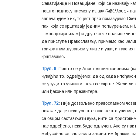
Саватијанце и Новацијане, који се називају 
пошто поднесу писмену изјаву (λιβέλλους - нап
запечаћујемо их, то јест прво помазујемо Све
пак, који се крштавају једним погњурењем, и М
= монархијанизам) и друге неке опачине чине,
да приступе Православљу, примамо као Јелин
трикратним дувањем у лице и уши, и тако их п
крштавамо.
Трул. 6
: Пошто се у Апостолским канонима (ка
чувајући то, одређујемо: да од сада ипођако
се усуди то учинити, нека се свргне. Жели ли 
или ђакона или презвитера.
Трул. 72
: Није дозвољено православном човеку
покаже да је неко уопште тако нешто учинио,
са овцом састављати вука, нити са Христовим 
нас одређено, нека буде одлучен. Ако су пак 
међусобно се саставили законитим браком, па