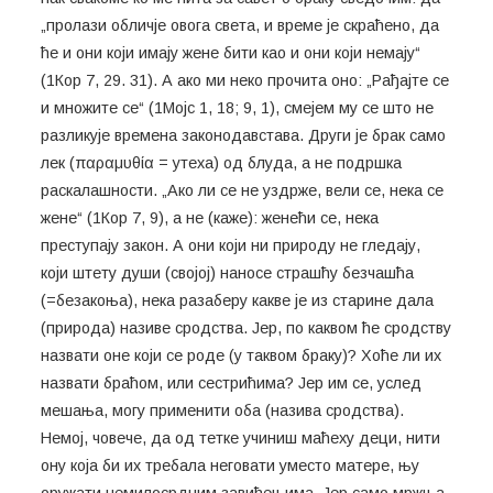
„пролази обличје овога света, и време је скраћено, да
ће и они који имају жене бити као и они који немају“
(1Кор 7, 29. 31). А ако ми неко прочита оно: „Рађајте се
и множите се“ (1Мојс 1, 18; 9, 1), смејем му се што не
разликује времена законодавстава. Други је брак само
лек (παραμυθία = утеха) од блуда, а не подршка
раскалашности. „Ако ли се не уздрже, вели се, нека се
жене“ (1Кор 7, 9), а не (каже): женећи се, нека
преступају закон. А они који ни природу не гледају,
који штету души (својој) наносе страшћу безчашћа
(=безакоња), нека разаберу какве је из старине дала
(природа) називе сродства. Јер, по каквом ће сродству
назвати оне који се роде (у таквом браку)? Хоће ли их
назвати браћом, или сестрићима? Јер им се, услед
мешања, могу применити оба (назива сродства).
Немој, човече, да од тетке учиниш маћеху деци, нити
ону која би их требала неговати уместо матере, њу