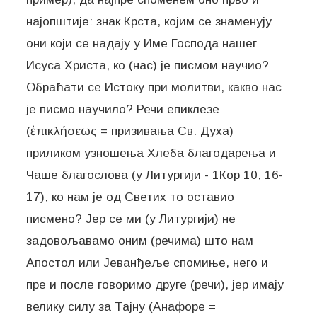
најопштије: знак Крста, којим се знаменују
они који се надају у Име Господа нашег
Исуса Христа, ко (нас) је писмом научио?
Обраћати се Истоку при молитви, какво нас
је писмо научило? Речи епиклезе
(ἐπικλήσεως = призивања Св. Духа)
приликом узношења Хлеба благодарења и
Чаше благослова (у Литургији - 1Кор 10, 16-
17), ко нам је од Светих то оставио
писмено? Јер се ми (у Литургији) не
задовољавамо оним (речима) што нам
Апостол или Јеванђеље спомиње, него и
пре и после говоримо друге (речи), јер имају
велику силу за Тајну (Анафоре =