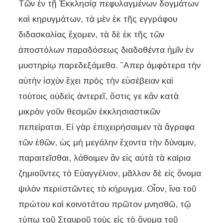
Τῶν ἐν τῇ Ἐκκλησίᾳ πεφυλαγμένων δογμάτων
καὶ κηρυγμάτων, τὰ μὲν ἐκ τῆς εγγράφου
διδασκαλίας ἔχομεν, τὰ δὲ ἐκ τῆς τῶν
ἀποστόλων παραδόσεως διαδοθέντα ἡμῖν ἐν
μυστηρίῳ παρεδεξάμεθα. ῞Απερ ἀμφότερα τὴν
αὐτὴν ἰσχὺν ἔχει πρὸς τὴν εὐσέβειαν καὶ
τούτοις οὐδεὶς ἀντερεῖ, ὅστις γε κἂν κατὰ
μικρὸν γοῦν θεσμῶν ἐκκλησιαστικῶν
πεπείραται. Εἰ γὰρ ἐπιχειρήσαιμεν τὰ ἄγραφα
τῶν ἐθῶν, ὡς μὴ μεγάλην ἔχοντα τὴν δύναμιν,
παραιτεῖσθαι, λάθοιμεν ἂν εἰς αὐτὰ τὰ καίρια
ζημιοῦντες τὸ Εὐαγγέλιον, μᾶλλον δὲ εἰς ὄνομα
ψιλὸν περιϊστῶντες τὸ κήρυγμα. Οἷον, ἵνα τοῦ
πρώτου καὶ κοινοτάτου πρῶτον μνησθῶ, τῷ
τύπῳ τοῦ Σταυροῦ τοὺς εἰς τὸ ὄνομα τοῦ