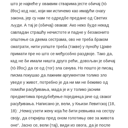
што је највеће у оваквим стварима јесте обичај (τὸ
ἔθος) код нас, који ми истичемо као имајући снагу
закона, јер су нам те одредбе предане од Светих
људи. А тај је (обичај) овакав: Ако неко буде некад
савладан страшћу нечистоте и падне у безаконито
општење са двема сестрама, ово не треба браком
сматрати, нити уопште треба (такве) у пуноћу Цркве
примати пре но што се међусобно раздвоје. Тако да,
кад не би имали ништа друго рећи, довољан је обичај
(τὸ ἔθος) да се од (тог) зла сачува. Но пошто је писац
писма покушао да лажним аргументом толико зло
уведе у живот, потребно је да ни ми не бежимо од
помоћи расуђивања, мада је и у толико јасним
предметима предубеђење појединца јаче од сваког
расуђивања. Написано је, вели, у Књизи Левитској (18,
18): „Немој узети жену која ће бити ревњива на сестру
своју, да откријеш пред оном голотињу ове за живота
оне“. Јасно се, вели (тај), види из овога, да је после