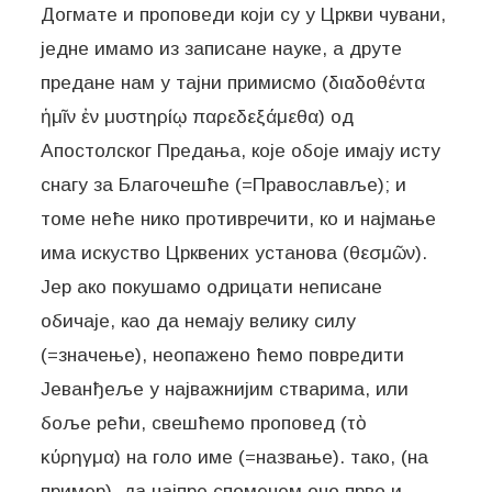
Догмате и проповеди који су у Цркви чувани,
једне имамо из записане науке, а друте
предане нам у тајни примисмо (διαδοθέντα
ἡμῖν ἐν μυστηρίῳ παρεδεξάμεθα) од
Апостолског Предања, које обоје имају исту
снагу за Благочешће (=Православље); и
томе неће нико противречити, ко и најмање
има искуство Црквених установа (θεσμῶν).
Јер ако покушамо одрицати неписане
обичаје, као да немају велику силу
(=значење), неопажено ћемо повредити
Јеванђеље у најважнијим стварима, или
боље рећи, свешћемо проповед (τὸ
κύρηγμα) на голо име (=назвање). тако, (на
пример), да најпре споменем оно прво и