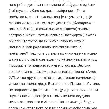
него је био довољан ненаучени обичај да се одбаци
(та) гнусност. Како си, дакле, забранио веће, а
прећутао мање? (Законодавац је то учинио), јер је
мислио да многим телољупцима (τῶν φιλοσάρκων =
плътолюбьца), за саживљење са (двема) живим
сестрама, може штетити пример Патријарха (Јакова).
Ми пак шта треба да чинимо? Говорити што је
написано, или радознало испитивати што је
прећутано? Тако, опет, у тим законима није написано
да не могу отац и син једну (исту) иночу имати, а код
Пророка је то подвргнуто највећој осуди: „Јер син,
вели, и отац одлажаху ка једној истој девојци“ (Амос
2,7). А све друге врсте нечистих страсти измислила је
демонска школа, док је Божанствено Писмо прећутало,
не подносећи да честитост своју упрља спомињањем
гнусних назива, него је општим именима осудило
нечистоте, као што и Апостол Павле каже: „А блуд и
свака нечистота нека се и не спомиње међу вама, као