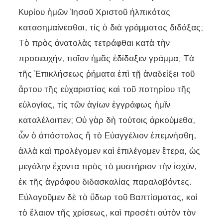
Κυρίου ἡμῶν Ἰησοῦ Χριστοῦ ἠλπικότας
κατασημαίνεσθαι, τίς ὁ διὰ γράμματος διδάξας;
Τὸ πρὸς ἀνατολὰς τετράφθαι κατὰ τὴν
προσευχήν, ποῖον ἡμᾶς ἐδίδαξεν γράμμα; Τὰ
τῆς Ἐπικλήσεως ῥήματα ἐπὶ τῇ ἀναδείξει τοῦ
ἄρτου τῆς εὐχαριστίας καὶ τοῦ ποτηρίου τῆς
εὐλογίας, τίς τῶν ἁγίων ἐγγράφως ἡμῖν
καταλέλοιπεν; Οὐ γὰρ δὴ τούτοις ἀρκούμεθα,
ὧν ὁ ἀπόστολος ἤ τὸ Εὐαγγέλιον ἐπεμνήσθη,
ἀλλὰ καὶ προλέγομεν καὶ ἐπιλέγομεν ἕτερα, ὡς
μεγάλην ἔχοντα πρὸς τὸ μυστήριον τὴν ἰσχύν,
ἐκ τῆς ἀγράφου διδασκαλίας παραλαβόντες.
Εὐλογοῦμεν δὲ τὸ ὕδωρ τοῦ Βαπτίσματος, καὶ
τὸ ἔλαιον τῆς χρίσεως, καὶ προσέτι αὐτὸν τὸν