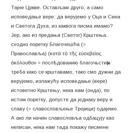
Тајне Цркве. Остављам друго, а само
исповедање вере: да верујемо у Оца и Сина
и Светога Духа, из каквога писма имамо?
Јер, ако из предања (Светог) Крштења,
сходно поретку Благочешћа (=
Православља) (κατὰ τὸ τῆς εὐσεβείας
ἀκόλουθον = послѣдованию благочьстиѩ):
треба како се крштавамо, тако смо дужни да
верујемо, излажућу исповедање (вере)
истоветно Крштењу, нека нам (онда), по
истом поретку, допусте да једнаку веру и
славу (= славословљење Тројици) одајемо.
А ако ли начин славословља одбацују као
неписан, нека нам тада покажу писмене