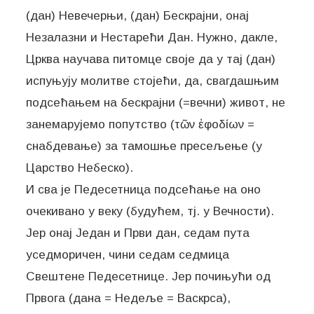
(дан) Невечерњи, (дан) Бескрајни, онај
Незалазни и Нестарећи Дан. Нужно, дакле,
Црква научава питомце своје да у тај (дан)
испуњују молитве стојећи, да, свагдашњим
подсећањем на бескрајни (=вечни) живот, не
занемарујемо попутство (τῶν ἐφοδίων =
снабдевање) за тамошње пресељење (у
Царство Небеско).
И сва је Педесетница подсећање на оно
очекивано у веку (будућем, тј. у Вечности).
Јер онај Један и Први дан, седам пута
уседморичен, чини седам седмица
Свештене Педесетнице. Јер почињући од
Првога (дана = Недеље = Васкрса),