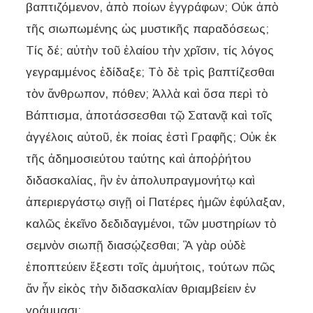
βαπτιζόμενον, ἀπὸ ποίων ἐγγράφων; Οὐκ ἀπὸ
τῆς σιωπωμένης ὡς μυστικῆς παραδόσεως;
Τίς δέ; αὐτὴν τοῦ ἐλαίου τὴν χρῖσιν, τίς λόγος
γεγραμμένος ἐδίδαξε; Τὸ δὲ τρὶς βαπτίζεσθαι
τὸν ἄνθρωπον, πόθεν; Ἀλλὰ καὶ ὅσα περὶ τὸ
Βάπτισμα, ἀποτάσσεσθαι τῷ Σατανᾷ καὶ τοῖς
ἀγγέλοις αὐτοῦ, ἐκ ποίας ἐστὶ Γραφῆς; Οὐκ ἐκ
τῆς ἀδημοσιεύτου ταύτης καὶ ἀποῤῥήτου
διδασκαλίας, ἣν ἐν ἀπολυπραγμονήτῳ καὶ
ἀπεριεργάστῳ σιγῇ οἱ Πατέρες ἡμῶν ἐφύλαξαν,
καλῶς ἐκεῖνο δεδιδαγμένοι, τῶν μυστηρίων τὸ
σεμνὸν σιωπῇ διασῴζεσθαι; Ἃ γὰρ οὐδὲ
ἐποπτεύειν ἔξεστι τοῖς ἀμυήτοις, τούτων πῶς
ἄν ἦν εἰκὸς τὴν διδασκαλίαν θριαμβείειν ἐν
γράμμασι;