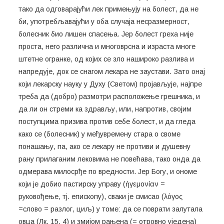
тако да одговарајући лек примењују на болест, да не
би, употребљавајући у оба случаја несразмерност,
болесник био лишен спасења. Јер болест греха није
проста, него различна и многоврсна и израста многе
штетне огранке, од којих се зло нашироко разлива и
напредује, док се снагом лекара не заустави. Зато онај
који лекарску науку у Духу (Светом) пројављује, најпре
треба да (добро) размотри расположење грешника, и
да ли он стреми ка здрављу, или, напротив, својим
поступцима призива против себе болест, и да гледа
како се (болесник) у међувремену стара о своме
понашању, па, ако се лекару не противи и душевну
рану прилаганим лековима не повећава, тако онда да
одмерава милосрђе по вредности. Јер Богу, и ономе
који је добио пастирску управу (ἡγεμονίαν =
руковођење, тј. епископу), сваки је смисао (λόγος
=слово = разлог, циљ) у томе: да се поврати залутала
овца (Лк. 15, 4) и змијом рањена (= отровно уједена)