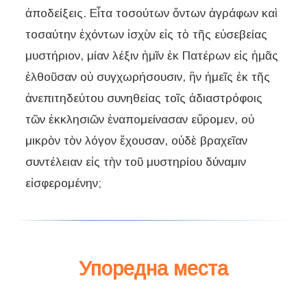
ἀποδείξεις. Εἶτα τοσούτων ὄντων ἀγράφων καὶ
τοσαύτην ἐχόντων ἰσχὺν εἰς τὸ τῆς εὐσεβείας
μυστήριον, μίαν λέξιν ἡμῖν ἐκ Πατέρων εἰς ἡμᾶς
ἐλθοῦσαν οὐ συγχωρήσουσιν, ἣν ἡμεῖς ἐκ τῆς
ἀνεπιτηδεύτου συνηθείας τοῖς ἀδιαστρόφοις
τῶν ἐκκλησιῶν ἐναπομείνασαν εὔρομεν, οὐ
μικρὸν τὸν λόγον ἔχουσαν, οὐδὲ βραχεῖαν
συντέλειαν εἰς τὴν τοῦ μυστηρίου δύναμιν
εἰσφερομένην;
Упоредна места