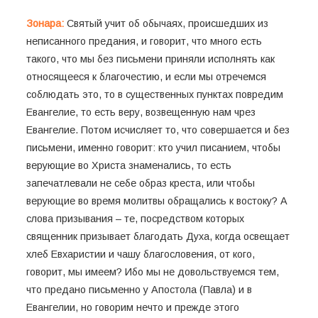
Зонара:
Святый учит об обычаях, происшедших из
неписанного предания, и говорит, что много есть
такого, что мы без письмени приняли исполнять как
относящееся к благочестию, и если мы отречемся
соблюдать это, то в существенных пунктах повредим
Евангелие, то есть веру, возвещенную нам чрез
Евангелие. Потом исчисляет то, что совершается и без
письмени, именно говорит: кто учил писанием, чтобы
верующие во Христа знаменались, то есть
запечатлевали не себе образ креста, или чтобы
верующие во время молитвы обращались к востоку? А
слова призывания – те, посредством которых
священник призывает благодать Духа, когда освещает
хлеб Евхаристии и чашу благословения, от кого,
говорит, мы имеем? Ибо мы не довольствуемся тем,
что предано письменно у Апостола (Павла) и в
Евангелии, но говорим нечто и прежде этого