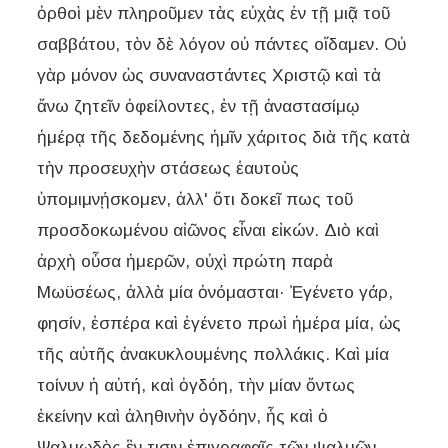
ὀρθοὶ μὲν πληροῦμεν τὰς εὐχὰς ἐν τῇ μιᾷ τοῦ
σαββάτου, τὸν δὲ λόγον οὐ πάντες οἴδαμεν. Οὐ
γὰρ μόνον ὡς συναναστάντες Χριστῷ καὶ τὰ
ἄνω ζητεῖν ὀφείλοντες, ἐν τῇ ἀναστασίμῳ
ἡμέρᾳ τῆς δεδομένης ἡμῖν χάριτος διὰ τῆς κατὰ
τὴν προσευχὴν στάσεως ἑαυτοὺς
ὑπομιμνῄσκομεν, ἀλλ' ὅτι δοκεῖ πως τοῦ
προσδοκωμένου αἰῶνος εἶναι εἰκών. Διὸ καὶ
ἀρχὴ οὖσα ἡμερῶν, οὐχὶ πρώτη παρὰ
Μωϋσέως, ἀλλὰ μία ὀνόμασται· Ἐγένετο γάρ,
φησίν, ἑσπέρα καὶ ἐγένετο πρωὶ ἡμέρα μία, ὡς
τῆς αὐτῆς ἀνακυκλουμένης πολλάκις. Καὶ μία
τοίνυν ἡ αὐτή, καὶ ὀγδόη, τὴν μίαν ὄντως
ἐκείνην καὶ ἀληθινὴν ὀγδόην, ἧς καὶ ὁ
Ψαλμῳδὸς ἓν τισιν ἐπιγραφαῖς τῶν ψαλμῶν