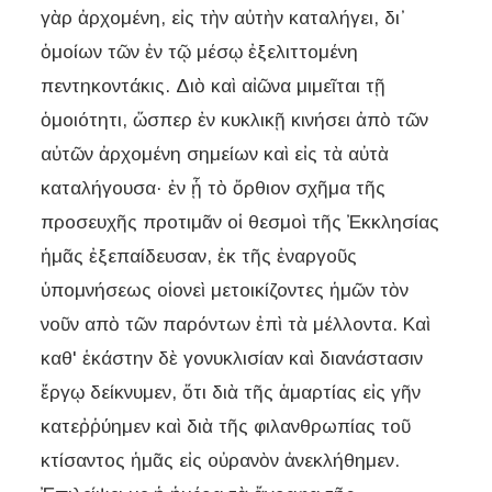
γὰρ ἀρχομένη, εἰς τὴν αὐτὴν καταλήγει, δι᾽
ὁμοίων τῶν ἐν τῷ μέσῳ ἐξελιττομένη
πεντηκοντάκις. Διὸ καὶ αἰῶνα μιμεῖται τῇ
ὁμοιότητι, ὥσπερ ἐν κυκλικῇ κινήσει ἀπὸ τῶν
αὐτῶν ἀρχομένη σημείων καὶ εἰς τὰ αὐτὰ
καταλήγουσα· ἐν ᾗ τὸ ὄρθιον σχῆμα τῆς
προσευχῆς προτιμᾶν οἱ θεσμοὶ τῆς Ἐκκλησίας
ἡμᾶς ἐξεπαίδευσαν, ἐκ τῆς ἐναργοῦς
ὑπομνήσεως οἱονεὶ μετοικίζοντες ἡμῶν τὸν
νοῦν απὸ τῶν παρόντων ἐπὶ τὰ μέλλοντα. Καὶ
καθ' ἑκάστην δὲ γονυκλισίαν καὶ διανάστασιν
ἔργῳ δείκνυμεν, ὅτι διὰ τῆς ἁμαρτίας εἰς γῆν
κατεῤῥύημεν καὶ διὰ τῆς φιλανθρωπίας τοῦ
κτίσαντος ἡμᾶς εἰς οὐρανὸν ἀνεκλήθημεν.