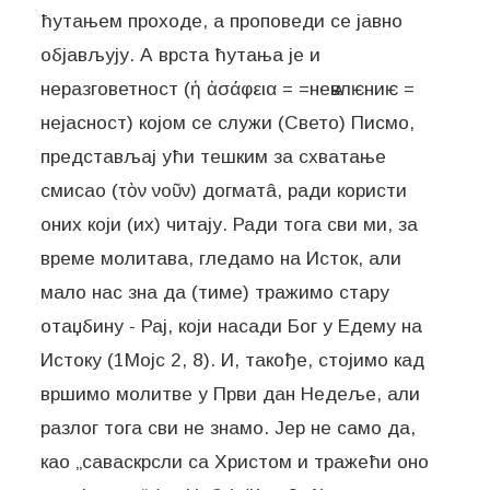
ћутањем проходе, а проповеди се јавно
објављују. А врста ћутања је и
неразговетност (ἡ ἀσάφεια = =неѩвлѥниѥ =
нејасност) којом се служи (Свето) Писмо,
представљај ући тешким за схватање
смисао (τὸν νοῦν) догматâ, ради користи
оних који (их) читају. Ради тога сви ми, за
време молитава, гледамо на Исток, али
мало нас зна да (тиме) тражимо стару
отаџбину - Рај, који насади Бог у Едему на
Истоку (1Мојс 2, 8). И, такође, стојимо кад
вршимо молитве у Први дан Недеље, али
разлог тога сви не знамо. Јер не само да,
као „саваскрсли са Христом и тражећи оно