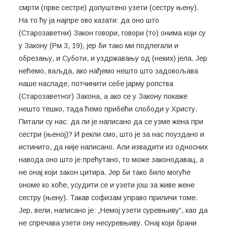
смрти (прве сестре) допуштено узети (сестру њену).
На то ћу ја најпре ово казати: да оно што
(Старозаветни) Закон говори, говори (то) онима који су
у Закону (Рм 3, 19), јер би тако ми подлегали и
обрезању, и Суботи, и уздржавању од (неких) јела. Јер
нећемо, ваљда, ако нађемо нешто што задовољава
наше насладе, потчинити себе јарму ропства
(Старозаветног) Закона, а ако се у Закону покаже
нешто тешко, тада ћемо прибећи слободи у Христу.
Питали су нас: да ли је написано да се узме жена при
сестри (њеној)? И рекли смо, што је за нас поуздано и
истинито, да није написано. Али извадити из односних
навода оно што је прећутано, то може законодавац, а
не онај који закон цитира. Јер би тако било могуће
ономе ко хоће, усудити се и узети још за живе жене
сестру (њену). Такав софизам управо приличи томе.
Јер, вели, написано је: „Немој узети суревњиву“, као да
не спречава узети ону несуревњиву. Онај који брани