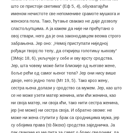
што се пристоји светима“ (Еф 5, 4), обухватајући
именом нечистоте све непомениве срамоте мушкога и
женскога пола. Тако, ћутање свакако не даје дозволу
сластољупцима. А ја кажем да није ни прећутано о
овој ствари, него да је она законодавцем веома строго
забрањена. Јер оно: „Немој приступати ниједној
рођаци твојој по телу, да откријеш голотињу њихову“
(3Мојс 18, 6), укључује у себе и ову врсту сродства.
Јер, шта човеку може бити блискије од његове жене,
боље рећи од самог њеног тела? Јер они нису више
двоје, него једно тело (Мт 19, 5). Тако кроз жену,
сестра њена долази у сродство са мужем. Јер, као што
се не може узети матер женина, или кћи женина, као
ни своја матер, ни своја кћи, тако нити сестра женина,
јер (не може) ни сестра своја. И обратно овоме: не
може ни жена ступити у брак са сродницима мужа, јер
су обојима права (τὰ δίκαια) сродства заједничка. Ја
пак свакоме ко ме пита за савет о браку сведочим: да