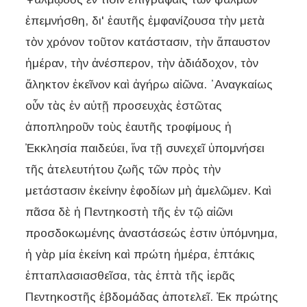
ἐπεμνήσθη, δι' ἑαυτῆς ἐμφανίζουσα τὴν μετὰ
τὸν χρόνον τοῦτον κατάστασιν, τὴν ἄπαυστον
ἡμέραν, τὴν ἀνέσπερον, τὴν ἀδιάδοχον, τὸν
ἄληκτον ἐκεῖνον καὶ ἀγήρω αἰῶνα. ᾽Αναγκαίως
οὖν τὰς ἐν αὐτῇ προσευχὰς ἐστῶτας
ἀποπληροῦν τοὺς ἑαυτῆς τροφίμους ἡ
Ἐκκλησία παιδεύει, ἵνα τῇ συνεχεῖ ὑπομνήσει
τῆς ἀτελευτήτου ζωῆς τῶν πρὸς τὴν
μετάστασιν ἐκείνην ἐφοδίων μὴ ἀμελῶμεν. Καὶ
πᾶσα δὲ ἡ Πεντηκοστὴ τῆς ἐν τῷ αἰῶνι
προσδοκωμένης ἀναστάσεώς ἐστιν ὑπόμνημα,
ἡ γὰρ μία ἐκείνη καὶ πρώτη ἡμέρα, ἑπτάκις
ἑπταπλασιασθεῖσα, τὰς ἑπτὰ τῆς ἱερᾶς
Πεντηκοστῆς ἑβδομάδας ἀποτελεῖ. Ἐκ πρώτης