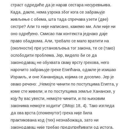
страст одредиће да је нарав сестара несуревњива.
Када, дакле, нема узрока због кога се забрањује
живљење с обема, шта тада спречава узети (две)
сестре? Али то није написано, кажемо ми. Али није ни
оно одређено. Смисао пак контекста једнако даје
право обадвома. Али, требало се мало вратити на
(околности) пре установљења тог закона, те се (тако)
ослободити проблема. Јер, видело би се да
законодавац не обухвата сваку врсту грехова, него
нарочито забрањује грехе Египћана, одакле је изишао
Израиљ, и оне Хананејаца, којима се доселио. Јер је
овако речено: „Немојте чинити по поступцима Египта, у
коме сте живели; и по поступцима земље Хананске, у
коју ћу вас увести, немојте чинити, и по њиховим
законима немојте ходити“ (3Мојс 18, 4). Тако изгледа
да ова врста (споменутог) греха није била
практикована код (тих) незнабожаца, зато ни
законодавац није требао предупређивати од истога,