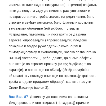
излечи, те нити падне низ урвине (= стрмине) очајања,
нити да попусти узду до животне распуштености и
презривости, него треба свакако на један начин: било
строгим и љућим лековима, било блажим и кроткијим –
зауставити обољење (τοῦ πάθους = страсть
=страдање, патологију), и постарати се да рана
зарасте, опробавајући (=проверавајући) плодове
покајања и мудро руководећи (οἰκονομοῦντι =
съмотрѧщюоумоу = економишући) човека позванога ка
Вишњој светлости. „Треба, дакле, да знамо обоје: и
оно што је по строгом правилу (τὰ τῆς ἀκριβείας = по
акривији), и оно што је по обичају (τὰ τῆς συνηθείας =
объıчаю); а у погледу оних који не прихватају крајност,
треба следити преданом обрасцу“, као што нас учи
Свети Василије (канон 3).
Вас. Вел. 87
: Дошла су до нас писма са натписом
Диодорово, али оно надаље (тј. садржај) приличи