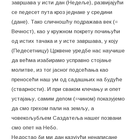
завршава у исти дан (Недеље), развијајући
се педесет пута кроз једнаке у средини
(дане). Тако сличношћу подражава век (=
Вечност), као у кружном покрету почињући
од истих тачака и у исте завршава, у коју
(Педесетницу) Црквене уредбе нас научише
да већма изабирамо усправно стојање
молитве, из тог јасног подсећања као
преносећи наш ум од садашњих на будуће
(стварности). И при сваком клечању и опет
устајању, самим делом (=чином) показујемо
да смо грехом пали на земљу, а
човекољубљем Саздатеља нашег позвани
смо опет на Небо.
Недостао би ми дан казујући ненаписане