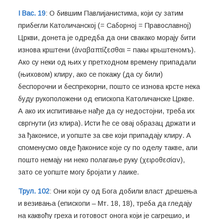
I Вас. 19
: О бившим Павлијанистима, који су затим
прибегли Католичанској (= Саборној = Православној)
Цркви, донета је одредба да они свакако морају бити
изнова крштени (ἀναβαπτίζεσθαι = пакы крьштеномъ).
Ако су неки од њих у претходном времену припадали
(њиховом) клиру, ако се покажу (да су били)
беспорочни и беспрекорни, пошто се изнова крсте нека
буду рукоположени од епископа Католичанске Цркве.
А ако их испитивање нађе да су недостојни, треба их
свргнути (из клира). Исти ће се овај образац држати и
за ђаконисе, и уопште за све који припадају клиру. А
споменусмо овде ђаконисе које су по оделу такве, али
пошто немају ни неко полагање руку (χειροθεσίαν),
зато се уопште могу бројати у лаике.
Трул. 102
: Они који су од Бога добили власт дрешења
и везивања (епископи – Мт. 18, 18), треба да гледају
на каквоћу греха и готовост онога који је сагрешио, и