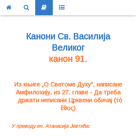
Канони Св. Василија
Великог
канон 91.
Из књиге „О Светоме Духу“, написане
Амфилохију, из 27. главе - Да треба
држати неписани Црквени обичај (τὸ
ἔθος)
У преводу еп. Атанасија Јевтића: