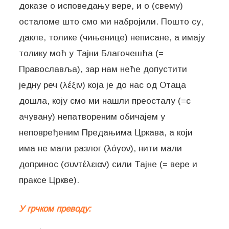
доказе о исповедању вере, и о (свему)
осталоме што смо ми набројили. Пошто су,
дакле, толике (чињенице) неписане, а имају
толику моћ у Тајни Благочешћа (=
Православља), зар нам неће допустити
једну реч (λέξιν) која је до нас од Отаца
дошла, коју смо ми нашли преосталу (=с
ачувану) непатвореним обичајем у
неповређеним Предањима Цркава, а који
има не мали разлог (λόγον), нити мали
допринос (συντέλειαν) сили Тајне (= вере и
У грчком преводу: