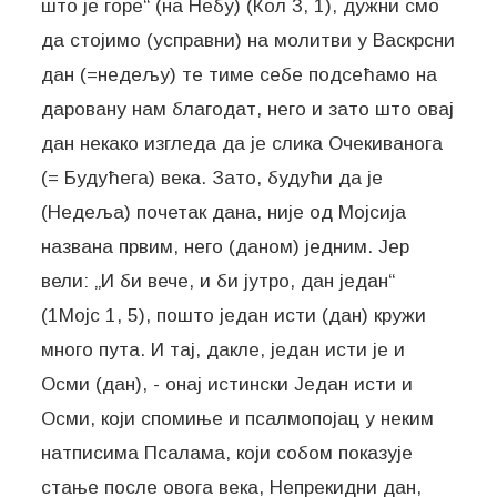
што је горе“ (на Небу) (Кол 3, 1), дужни смо
да стојимо (усправни) на молитви у Васкрсни
дан (=недељу) те тиме себе подсећамо на
даровану нам благодат, него и зато што овај
дан некако изгледа да је слика Очекиванога
(= Будућега) века. Зато, будући да је
(Недеља) почетак дана, није од Мојсија
названа првим, него (даном) једним. Јер
вели: „И би вече, и би јутро, дан један“
(1Мојс 1, 5), пошто један исти (дан) кружи
много пута. И тај, дакле, један исти је и
Осми (дан), - онај истински Један исти и
Осми, који спомиње и псалмопојац у неким
натписима Псалама, који собом показује
стање после овога века, Непрекидни дан,