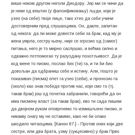
више неком другом неголи Диодору. Јер ми се чини да
је неки од вештих (у фалсификовању) људи, који је
узео (на себе) твоје лице, тако хтео да себе учини
достоверним пред слушаоцима. Он, дакле, запитан
од некога: да ли може довести себи за брак, кад му је
жена умрла, сестру њену, није се згрозио од (самог)
питања, него је то мирно саслушао, и већма силно и
одважно потпомогао ту разуздану похотљивост. Да је
код мене то писмо, послао бих (ти) га, и ти би био
довољан да одбраниш себе и истину. Али, пошто је
показивач (писма) опет га узео (себи), и проносио га
(около) као знак победе против нас, који смо то (тј.
такав брак) још од почетка забранили, говорећи да он
има писмену власт (за такав брак), ево ти сада пишем
да двојном руком оповргнемо то измишљено писмо, и
никакву снагу му не оставимо, како не би олако
шкодило читаоцима. [Канон 87.] - Против оних који две
сестре, или два брата, узму (сукцесивно) у брак Прво