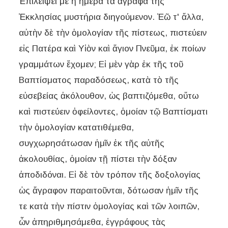
Ἐπιλείψει με ἡ ἡμέρα τὰ ἄγραφα τῆς
Ἐκκλησίας μυστήρια διηγούμενον. Ἐῶ τ' ἄλλα,
αὐτὴν δὲ τὴν ὁμολογίαν τῆς πίστεως, πιστεύειν
εἰς Πατέρα καὶ Υἱὸν καὶ ἅγιον Πνεῦμα, ἐκ ποίων
γραμμάτων ἔχομεν; Εἰ μὲν γὰρ ἐκ τῆς τοῦ
Βαπτίσματος παραδόσεως, κατὰ τὸ τῆς
εὐσεβείας ἀκόλουθον, ὡς βαπτιζόμεθα, οὕτω
καὶ πιστεύειν ὀφείλοντες, ὁμοίαν τῷ Βαπτίσματι
τὴν ὁμολογίαν κατατιθέμεθα,
συγχωρησάτωσαν ἡμῖν ἐκ τῆς αὐτῆς
ἀκολουθίας, ὁμοίαν τῇ πίστει τὴν δόξαν
ἀποδιδόναι. Εἰ δὲ τὸν τρόπον τῆς δοξολογίας
ὡς ἄγραφον παραιτοῦνται, δότωσαν ἡμῖν τῆς
τε κατὰ τὴν πίστιν ὁμολογίας καὶ τῶν λοιπῶν,
ὧν ἀπηριθμησάμεθα, ἐγγράφους τὰς