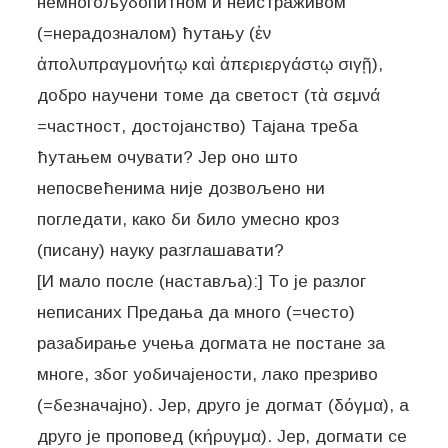
немногољубопитном и неистраживом
(=нерадозналом) ћутању (ἐν
ἀπολυπραγμονήτῳ καὶ ἀπεριεργάστῳ σιγῇ),
добро научени томе да светост (τὰ σεμνά
=частност, достојанство) Тајана треба
ћутањем очувати? Јер оно што
непосвећенима није дозвољено ни
погледати, како би било умесно кроз
(писану) науку разглашавати?
[И мало после (наставља):] То је разлог
неписаних Предања да много (=често)
разабирање учења догмата не постане за
многе, због уобичајености, лако презриво
(=безначајно). Јер, друго је догмат (δόγμα), а
друго је проповед (κήρυγμα). Јер, догмати се