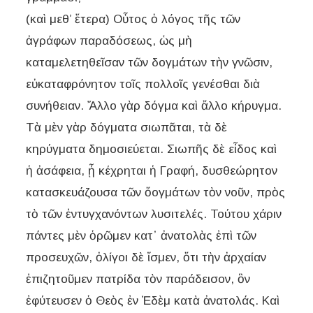
(καὶ μεθ’ ἕτερα) Οὗτος ὁ λόγος τῆς τῶν
ἀγράφων παραδόσεως, ὡς μὴ
καταμελετηθεῖσαν τῶν δογμάτων τὴν γνῶσιν,
εὐκαταφρόνητον τοῖς πολλοῖς γενέσθαι διὰ
συνήθειαν. Ἄλλο γὰρ δόγμα καὶ ἄλλο κήρυγμα.
Τὰ μὲν γὰρ δόγματα σιωπᾶται, τὰ δὲ
κηρύγματα δημοσιεύεται. Σιωπῆς δὲ εἶδος καὶ
ἡ ἀσάφεια, ᾗ κέχρηται ἡ Γραφή, δυσθεώρητον
κατασκευάζουσα τῶν ὅογμάτων τὸν νοῦν, πρὸς
τὸ τῶν ἐντυγχανόντων λυσιτελές. Τούτου χάριν
πάντες μὲν ὁρῶμεν κατ᾽ ἀνατολὰς ἐπὶ τῶν
προσευχῶν, ὀλίγοι δὲ ἴσμεν, ὅτι τὴν ἀρχαίαν
ἐπιζητοῦμεν πατρίδα τὸν παράδεισον, ὃν
ἐφύτευσεν ὁ Θεὸς ἐν Ἐδὲμ κατὰ ἀνατολάς. Καὶ