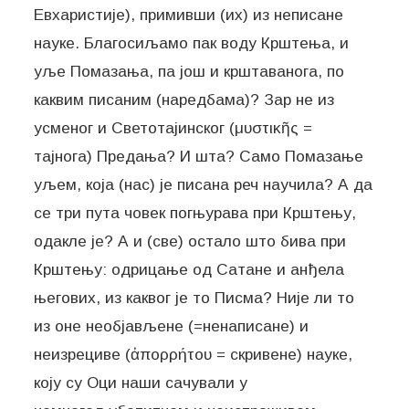
Евхаристије), примивши (их) из неписане
науке. Благосиљамо пак воду Крштења, и
уље Помазања, па још и крштаванога, по
каквим писаним (наредбама)? Зар не из
усменог и Светотајинског (μυστικῆς =
тајнога) Предања? И шта? Само Помазање
уљем, која (нас) је писана реч научила? А да
се три пута човек погњурава при Крштењу,
одакле је? А и (све) остало што бива при
Крштењу: одрицање од Сатане и анђела
његових, из каквог је то Писма? Није ли то
из оне необјављене (=ненаписане) и
неизрециве (ἀπορρήτου = скривене) науке,
коју су Оци наши сачували у