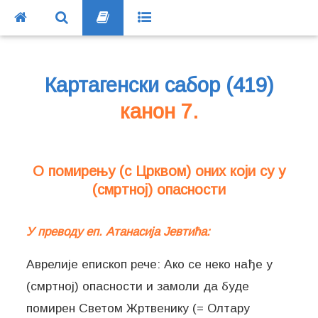
Картагенски сабор (419)
канон 7.
О помирењу (с Црквом) оних који су у
(смртној) опасности
У преводу еп. Атанасија Јевтића:
Аврелије епископ рече: Ако се неко нађе у
(смртној) опасности и замоли да буде
помирен Светом Жртвенику (= Олтару