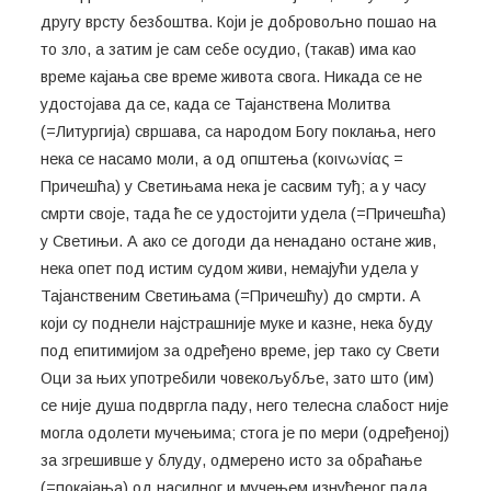
другу врсту безбоштва. Који је добровољно пошао на
то зло, а затим је сам себе осудио, (такав) има као
време кајања све време живота свога. Никада се не
удостојава да се, када се Тајанствена Молитва
(=Литургија) свршава, са народом Богу поклања, него
нека се насамо моли, а од општења (κοινωνίας =
Причешћа) у Светињама нека је сасвим туђ; а у часу
смрти своје, тада ће се удостојити удела (=Причешћа)
у Светињи. А ако се догоди да ненадано остане жив,
нека опет под истим судом живи, немајући удела у
Тајанственим Светињама (=Причешћу) до смрти. А
који су поднели најстрашније муке и казне, нека буду
под епитимијом за одређено време, јер тако су Свети
Оци за њих употребили човекољубље, зато што (им)
се није душа подвргла паду, него телесна слабост није
могла одолети мучењима; стога је по мери (одређеној)
за згрешивше у блуду, одмерено исто за обраћање
(=покајања) од насилног и мучењем изнуђеног пада