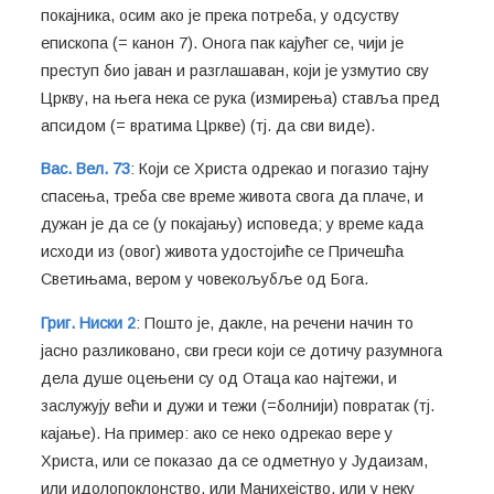
покајника, осим ако је прека потреба, у одсуству
епископа (= канон 7). Онога пак кајућег се, чији је
преступ био јаван и разглашаван, који је узмутио сву
Цркву, на њега нека се рука (измирења) ставља пред
апсидом (= вратима Цркве) (тј. да сви виде).
Вас. Вел. 73
: Који се Христа одрекао и погазио тајну
спасења, треба све време живота свога да плаче, и
дужан је да се (у покајању) исповеда; у време када
исходи из (овог) живота удостојиће се Причешћа
Светињама, вером у човекољубље од Бога.
Григ. Ниски 2
: Пошто је, дакле, на речени начин то
јасно разликовано, сви греси који се дотичу разумнога
дела душе оцењени су од Отаца као најтежи, и
заслужују већи и дужи и тежи (=болнији) повратак (тј.
кајање). На пример: ако се неко одрекао вере у
Христа, или се показао да се одметнуо у Јудаизам,
или идолопоклонство, или Манихејство, или у неку