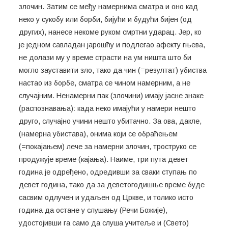
злочин. Затим се међу намернима сматра и оно кад
неко у сукобу или борби, бијући и будући бијен (од
других), нанесе некоме руком смртни ударац. Јер, ко
је једном савладан јарошћу и подлегао афекту гњева,
не долази му у време страсти на ум ништа што би
могло зауставити зло, тако да чин (=резултат) убиства
настао из борбе, сматра се чином намерним, а не
случајним. Ненамерни пак (злочини) имају јасне знаке
(распознавања): када неко имајући у намери нешто
друго, случајно учини нешто убитачно. За ова, дакле,
(намерна убистава), онима који се обраћењем
(=покајањем) лече за намерни злочин, троструко се
продужује време (кајања). Наиме, три пута девет
година је одређено, одредивши за сваки ступањ по
девет година, тако да за деветогодишње време буде
сасвим одлучен и удаљен од Цркве, и толико исто
година да остане у слушању (Речи Божије),
удостојивши га само да слуша учитеље и (Свето)