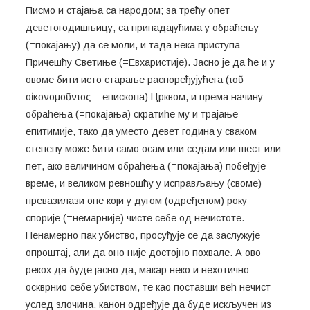
Писмо и стајања са народом; за трећу опет
деветогодишњицу, са припадајућима у обраћењу
(=покајању) да се моли, и тада нека приступа
Причешћу Светиње (=Евхаристије). Јасно је да ће и у
овоме бити исто старање распоређујућега (τοῦ
οἰκονομοῦντος = епископа) Црквом, и према начину
обраћења (=покајања) скратиће му и трајање
епитимије, тако да уместо девет година у сваком
степену може бити само осам или седам или шест или
пет, ако величином обраћења (=покајања) побеђује
време, и великом ревношћу у исправљању (своме)
превазилази оне који у дугом (одређеном) року
спорије (=немарније) чисте себе од нечистоте.
Ненамерно пак убиство, просуђује се да заслужује
опроштај, али да оно није достојно похвале. А ово
рекох да буде јасно да, макар неко и нехотично
оскврнио себе убиством, те као поставши већ нечист
услед злочина, канон одређује да буде искључен из