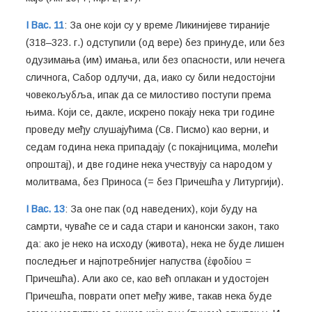
I Вас. 11
: За оне који су у време Ликинијеве тираније
(318–323. г.) одступили (од вере) без принуде, или без
одузимања (им) имања, или без опасности, или нечега
сличнога, Сабор одлучи, да, иако су били недостојни
човекољубља, ипак да се милостиво поступи према
њима. Који се, дакле, искрено покају нека три године
проведу међу слушајућима (Св. Писмо) као верни, и
седам година нека припадају (с покајницима, молећи
опроштај), и две године нека учествују са народом у
молитвама, без Приноса (= без Причешћа у Литургији).
I Вас. 13
: За оне пак (од наведених), који буду на
самрти, чуваће се и сада стари и канонски закон, тако
да: ако је неко на исходу (живота), нека не буде лишен
последњег и најпотребнијег напуства (ἐφοδίου =
Причешћа). Али ако се, као већ оплакан и удостојен
Причешћа, поврати опет међу живе, такав нека буде