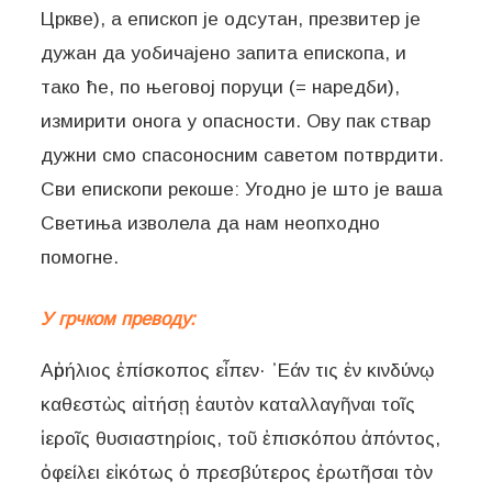
Цркве), а епископ је одсутан, презвитер је
дужан да уобичајено запита епископа, и
тако ће, по његовој поруци (= наредби),
измирити онога у опасности. Ову пак ствар
дужни смо спасоносним саветом потврдити.
Сви епископи рекоше: Угодно је што је ваша
Светиња изволела да нам неопходно
помогне.
У грчком преводу:
Αὐρήλιος ἐπίσκοπος εἶπεν· ᾽Εάν τις ἐν κινδύνῳ
καθεστὼς αἰτήσῃ ἑαυτὸν καταλλαγῆναι τοῖς
ἱεροῖς θυσιαστηρίοις, τοῦ ἐπισκόπου ἀπόντος,
ὀφείλει εἰκότως ὁ πρεσβύτερος ἐρωτῆσαι τὸν