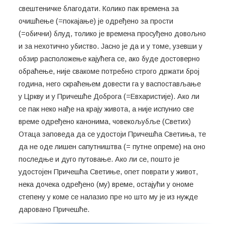
свештеничке благодати. Колико пак времена за
очишћење (=покајање) је одређено за прости
(=обични) блуд, толико је времена просуђено довољно
и за нехотично убиство. Јасно је да и у томе, узевши у
обзир расположење кајућега се, ако буде достоверно
обраћење, није свакоме потребно строго држати број
година, него скраћењем довести га у васпостављање
у Цркву и у Причешће Доброга (=Евхаристије). Ако ли
се пак неко нађе на крају живота, а није испунио све
време одређено канонима, човекољубље (Светих)
Отаца заповеда да се удостоји Причешћа Светиња, те
да не оде лишен сапутништва (= путне опреме) на оно
последње и дуго путовање. Ако ли се, пошто је
удостојен Причешћа Светиње, опет поврати у живот,
нека дочека одређено (му) време, остајући у ономе
степену у коме се налазио пре но што му је из нужде
даровано Причешће.