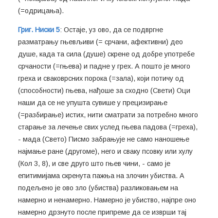
(=одрицања).
Григ. Ниски 5
: Остаје, уз ово, да се подвргне
разматрању гњевљиви (= срчани, афективни) део
душе, када та сила (душе) скрене од добре употребе
срчаности (=гњева) и падне у грех. А пошто је много
греха и сваковрсних порока (=зала), који потичу од
(способности) гњева, нађоше за сходно (Свети) Оци
наши да се не упушта сувише у прецизирање
(=разбирање) истих, нити сматрати за потребно много
старање за лечење свих услед гњева падова (=греха),
- мада (Свето) Писмо забрањује не само наношење
најмање ране (другоме), него и сваку псовку или хулу
(Кол 3, 8), и све друго што гњев чини, - само је
епитимијама скренута пажња на злочин убиства. А
подељено је ово зло (убиства) разликовањем на
намерно и ненамерно. Намерно је убиство, најпре оно
намерно дрзнуто после припреме да се изврши тај