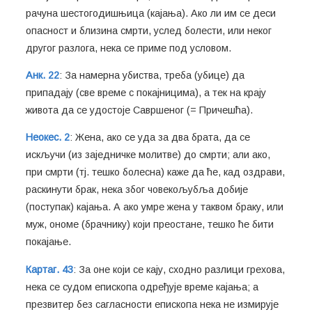
рачуна шестогодишњица (кајања). Ако ли им се деси
опасност и близина смрти, услед болести, или неког
другог разлога, нека се приме под условом.
Анк. 22
: За намерна убиства, треба (убице) да
припадају (све време с покајницима), а тек на крају
живота да се удостоје Савршеног (= Причешћа).
Неокес. 2
: Жена, ако се уда за два брата, да се
искључи (из заједничке молитве) до смрти; али ако,
при смрти (тј. тешко болесна) каже да ће, кад оздрави,
раскинути брак, нека због човекољубља добије
(поступак) кајања. А ако умре жена у таквом браку, или
муж, ономе (брачнику) који преостане, тешко ће бити
покајање.
Картаг. 43
: За оне који се кају, сходно разлици грехова,
нека се судом епископа одређује време кајања; а
презвитер без сагласности епископа нека не измирује