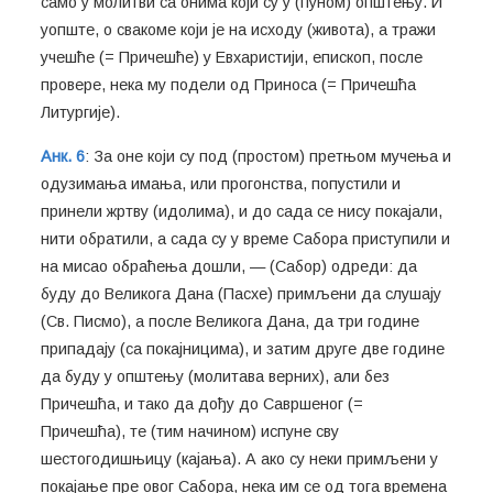
само у молитви са онима који су у (пуном) општењу. И
уопште, о свакоме који је на исходу (живота), а тражи
учешће (= Причешће) у Евхаристији, епископ, после
провере, нека му подели од Приноса (= Причешћа
Литургије).
Анк. 6
: За оне који су под (простом) претњом мучења и
одузимања имања, или прогонства, попустили и
принели жртву (идолима), и до сада се нису покајали,
нити обратили, а сада су у време Сабора приступили и
на мисао обраћења дошли, — (Сабор) одреди: да
буду до Великога Дана (Пасхе) примљени да слушају
(Св. Писмо), а после Великога Дана, да три године
припадају (са покајницима), и затим друге две године
да буду у општењу (молитава верних), али без
Причешћа, и тако да дођу до Савршеног (=
Причешћа), те (тим начином) испуне сву
шестогодишњицу (кајања). А ако су неки примљени у
покајање пре овог Сабора, нека им се од тога времена