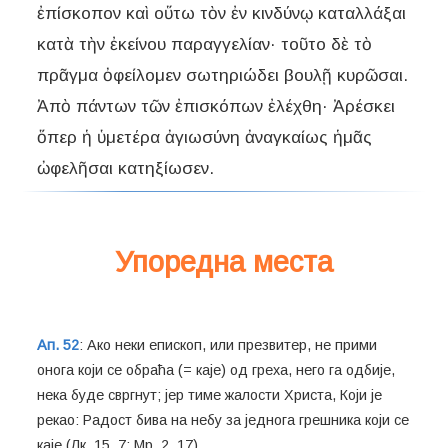
ἐπίσκοπον καὶ οὕτω τὸν ἐν κινδύνῳ καταλλάξαι
κατὰ τὴν ἐκείνου παραγγελίαν· τοῦτο δὲ τὸ
πρᾶγμα ὀφείλομεν σωτηριώδει βουλῇ κυρῶσαι.
Ἀπὸ πάντων τῶν ἐπισκόπων ἐλέχθη· Ἀρέσκει
ὅπερ ἡ ὑμετέρα ἀγιωσύνη ἀναγκαίως ἡμᾶς
Упоредна места
Ап. 52
: Ако неки епископ, или презвитер, не прими
онога који се обраћа (= каје) од греха, него га одбије,
нека буде свргнут; јер тиме жалости Христа, Који је
рекао: Радост бива на небу за једнога грешника који се
каје (Лк. 15, 7; Мр. 2, 17).