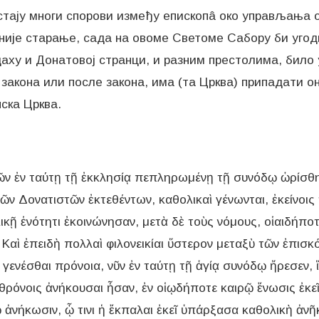
стају многи спорови између епископâ око управљања 
уније старање, сада на овоме Светоме Сабору би угодн
аху и Донатовој странци, и разним престолима, било 
закона или после закона, има (та Црква) припадати о
ска Црква.
τῶν ἐν ταύτῃ τῇ ἐκκλησίᾳ πεπληρωμένῃ τῇ συνόδῳ ὡρίσθη, 
ν Δονατιστῶν ἐκτεθέντων, καθολικαὶ γένωνται, ἐκείνοις 
ῇ ἑνότητι ἐκοινώνησαν, μετὰ δὲ τοὺς νόμους, οἱαιδήποτε
. Καὶ ἐπειδὴ πολλαὶ φιλονεικίαι ὕστερον μεταξὺ τῶν ἐπι
εῖ γενέσθαι πρόνοια, νῦν ἐν ταύτῃ τῇ ἁγίᾳ συνόδῳ ἤρεσεν,
θρόνοις ἀνήκουσαι ἦσαν, ἐν οἱῳδήποτε καιρῷ ἕνωσις ἐκεῖ