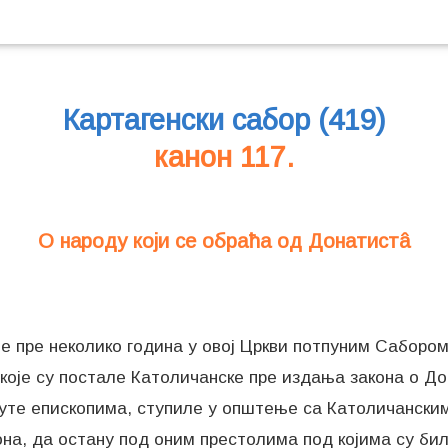
Картагенски сабор (419)
канон 117.
О народу који се обраћа од Донатистâ
је пре неколико година у овој Цркви потпуним Сабором
 које су постале Католичанске пре издања закона о Д
уте епископима, ступиле у општење са Католичанским
она, да остану под оним престолима под којима су бил