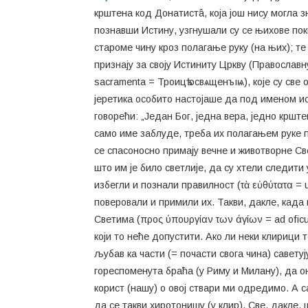
крштена код Донатистâ, која још нису могла 
познавши Истину, узгнушали су се њихове пок
староме чину кроз полагање руку (на њих); т
признају за своју Истиниту Цркву (Православну
sacramenta = Троицѣ освѧщенъıѩ), које су све
јеретика особито настојаше да под именом ис
говорећи: „Један Бог, једна вера, једно кршт
само име заблуде, треба их полагањем руке при
се спасоносно примају вечне и животворне Све
што им је било светлије, да су хтели следити
избегли и познали правилност (τὰ εὐθύτατα = 
поверовали и примили их. Такви, дакле, кад
Светима (προς ύπουργίαν των άγίων = ad oficum
који то неће допустити. Ако ли неки клирици 
љубав ка части (= почасти свога чина) савет
гореспоменута браћа (у Риму и Милану), да он
корист (нашу) о овој ствари ми одредимо. А 
да се такви хиротонишу (у клир). Све, дакле