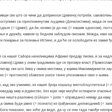
дивши све што се чини да доприноси Црквеној потреби, саизволе
поступимо са гореспоменутим људима (Донатистима), мада се они 
њег (= Цркве), да би, колико је до нас (= нашим односом), постал
е и дружбу, каквом су бедном заблудом свезани. Можда, како ка
ати покајање за познање Истине, и да ће се ослободити из замке
а се са нашег Сабора начелницима Африке предају писма, и за над
лавној) Цркви у оним градовима где се презире власт (Православн
итају све што бива у свима местима, у којима Максимијанисти зауз
ике (= протоколе) обавезно унесе тачно упознавање свих о њима.
се, кад ово учинимо, из нашег броја пошаљу местобљуститељи (=
поведају мир и јединство, без којег није могуће остварити спасе
они ништа разложно (εὔλoγoν = juste = оправдано) немају да кажу
 свима буде јавно (= познато) из грађанских деловодникâ (= запи
Бога показано, ако хоће да виде, да су се они тада такође неопр