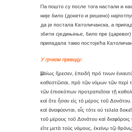
Па пошто су после тога настали и на
није било (донето и решено) најпотп
да је постала Католичанска, а припад
збити сједињење, било пре (царевог) 
припадала тамо постојећа Католичан
У грчком преводу:
Ὁμοίως ἤρεσεν, ἐπειδὴ πρό τινων ἐνιαυ
καθεστῶσαι, πρὸ τῶν νόμων τῶν περὶ τῶ
τῶν ἐπισκόπων προτραπεῖσαι τῇ καθολικ
καὶ ὅτε ἦσαν εἰς τὸ μέρος τοῦ Δονάτου
καὶ ἀναφύονται, οἷς τότε οὐ τελεία δοκ
τοῦ μέρους τοῦ Δονάτου καὶ διαφόροις 