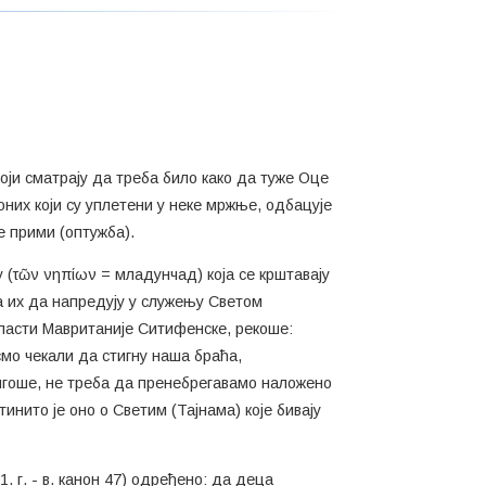
оји сматрају да треба било како да туже Оце
оних који су уплетени у неке мржње, одбацује
е прими (оптужба).
 (τῶν νηπίων = младунчад) која се крштавају
а их да напредују у служењу Светом
бласти Мавританије Ситифенске, рекоше:
мо чекали да стигну наша браћа,
игоше, не треба да пренебрегавамо наложено
инито је оно о Светим (Тајнама) које бивају
 г. - в. канон 47) одређено: да деца