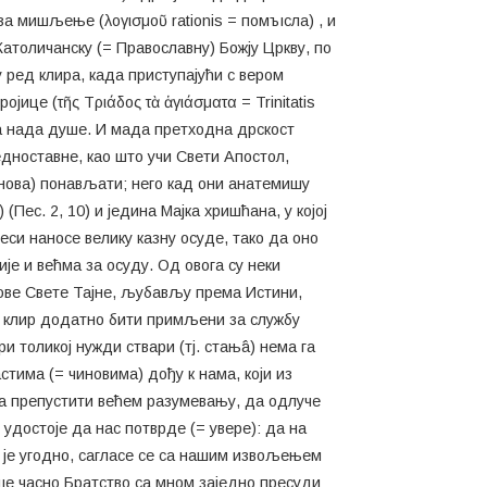
а мишљење (λoγισμoῦ rationis = помъıсла) , и
атоличанску (= Православну) Божју Цркву, по
 ред клира, када приступајући с вером
јице (τῆς Τριάδος τὰ ἁγιάσματα = Trinitatis
сва нада душе. И мада претходна дрскост
едноставне, као што учи Свети Апостол,
изнова) понављати; него кад они анатемишу
(Пес. 2, 10) и једина Мајка хришћана, у којој
реси наносе велику казну осуде, тако да оно
ије и већма за осуду. Од овога су неки
е ове Свете Тајне, љубављу према Истини,
у клир додатно бити примљени за службу
ри толикој нужди ствари (тј. стањâ) нема га
стима (= чиновима) дођу к нама, који из
еба препустити већем разумевању, да одлуче
 удостоје да нас потврде (= увере): да на
 је угодно, сагласе се са нашим извољењем
аше часно Братство са мном заједно пресуди