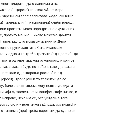
 многе клирике, да о лаицима и не
е њихово (= царско) човекољубље мора
а и чврстином вере васпитала, буде још више
) тиранисали (= насиловали) слаби народ,
а чини проклета маса парацрквено окупљаних
ле, противу маније њихове можемо добити
 Павле, као што показују истинита Дела
одложно пружи заштита Католичанским
а. Уједно и то треба тражити (од царева), да
лата од јеретика који рукополажу и који се
а такав закон буде потврђен, тако да важи и
 престали од стварања расколâ и од
 јереси). Треба још и то тражити: да се
тву, било завештањем, могу нешто добијати
ви који су заслепљени манијом своје пизме, и
а исправе, нека им се, без укидања тога
 су били у јеретичкој заблуди, изузимајући,
 о таквима (пре) треба веровати да су, не из