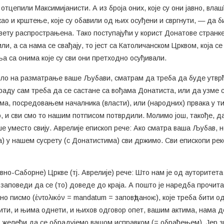
отцепили Максимијанисти. А из броја оних, које су они јавно, влаш
ао и крштење, које су обавили од њих осуђени и свргнути, — да б
свету распрострањена. Тако поступајући у корист Донатове странк
или, а са нама се свађају, то јест са Католичанском Црквом, која 
ња са онима које су сви они претходно осуђивали.
ошло на разматрање ваше Љубави, сматрам да треба да буде утврђ
раду сам треба да се састане са вођама Донатиста, или да узме с
ма, посредовањем началника (власти), или (народних) првака у ти
о, и сви смо то нашим потписом потврдили. Молимо још, такође, д
ше уместо свију. Аврелије епископ рече: Ако сматра ваша Љубав, н
ава) у нашем сусрету (с Донатистима) сви држимо. Сви епископи рек
вно-Саборне) Цркве (тј. Аврелије) рече: Што нам је од ауторитета
заповеди да се (то) доведе до краја. А пошто је наредба прочит
но писмо (ἐντολικόν = mandatum = заповѣданоѥ), које треба бити
тити, и њима однети, и њихов одговор опет, вашим актима, нама до
желећи да се обрадујемо вашом исправком (= обраћењем). Јер зн