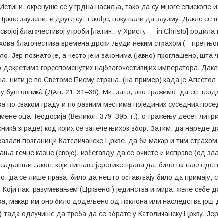
Истини, окренуше се у грдна насиља, тако да су многе епископе и
 Цркве заузели, и друге су, такође, покушали да заузму. Дакле с
 својој благочестивој утроби [латин.: у Христу — in Christo] родил
ова благочестива времена дрски људи неким страхом (= претњом
о. Јер познато је, а често је и законима (јавно) проглашено, шт
но декретима гореспоменутих најблагочестивијих императора. Дак
на, нити је по Светоме Писму страна, (на пример) када је Апостол
у бунтовникâ (ДАп. 21, 31–36). Ми, зато, ово тражимо: да се не
ва по сваком граду и по разним местима појединих суседних посед
не оца Теодосија (Великог: 379–395. г.), о тражењу десет литри з
сникâ зграде) код којих се затече њихов збор. Затим, да нареде д
казали позваници Католичанске Цркве, да би макар и тим страхом
ања вечне казне (своје), избегавају да се очисте и исправе (од зла
осадашњи закон, који лишава јеретике права да, било по наследс
о, да се лише права, било да нешто остављају било да примају, с
 Који пак, разумевањем (Црквеног) јединства и мира, желе себе д
а, макар им оно било додељено од поклона или наследства још док
ек) тада одлучише да треба да се обрате у Католичанску Цркву. Јер