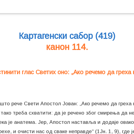
Картагенски сабор (419)
канон 114.
стинити глас Светих оно: „Ако речемо да греха 
 што рече Свети Апостол Јован: „Ако речемо да греха
а тако треба схватити: да је речено због смирења да н
нека је анатема. Јер, Апостол наставља и додаје овако
ехе, и очисти нас од сваке неправде“ (1Јн. 1, 9), где 