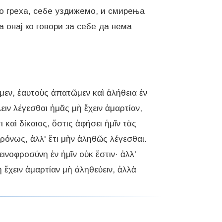
мо греха, себе уздижемо, и смирења
а онај ко говори за себе да нема
ομεν, ἑαυτοὺς ἀπατῶμεν καὶ ἀλήθεια ἐν
ιν λέγεσθαι ἡμᾶς μὴ ἔχειν ἁμαρτίαν,
καὶ δίκαιος, ὅστις ἀφήσει ἡμῖν τὰς
ρόνως, ἀλλ' ἔτι μὴν ἀληθῶς λέγεσθαι.
ινοφροσύνη ἐν ἡμῖν οὐκ ἔστιν· ἀλλ'
ὴ ἔχειν ἁμαρτίαν μὴ ἀληθεύειν, ἀλλὰ