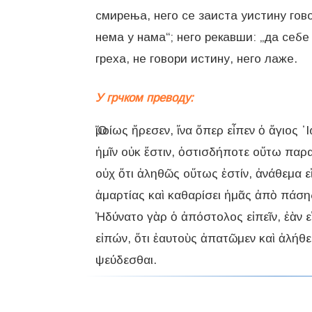
смирења, него се заиста уистину гов
нема у нама“; него рекавши: „да себе
греха, не говори истину, него лаже.
У грчком преводу:
Ὅμοίως ἤρεσεν, ἵνα ὅπερ εἶπεν ὁ ἅγιος
ἡμῖν οὐκ ἔστιν, ὁστισδήποτε οὕτω παρα
οὐχ ὅτι ἀληθῶς οὕτως ἐστίν, ἀνάθεμα ε
ἁμαρτίας καὶ καθαρίσει ἡμᾶς ἀπὸ πάσης
Ἠδύνατο γὰρ ὁ ἀπόστολος εἰπεῖν, ἐὰν ε
εἰπών, ὅτι ἐαυτοὺς ἀπατῶμεν καὶ ἀλήθει