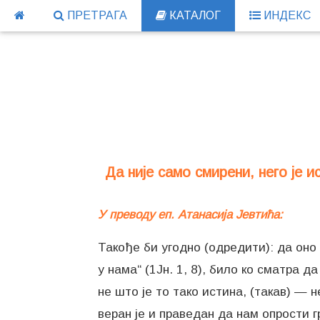
ПРЕТРАГА
КАТАЛОГ
ИНДЕКС
Да није само смирени, него је и
У преводу еп. Атанасија Јевтића:
Такође би угодно (одредити): да оно
у нама“ (1Јн. 1, 8), било ко сматра д
не што је то тако истина, (такав) — 
веран је и праведан да нам опрости гр