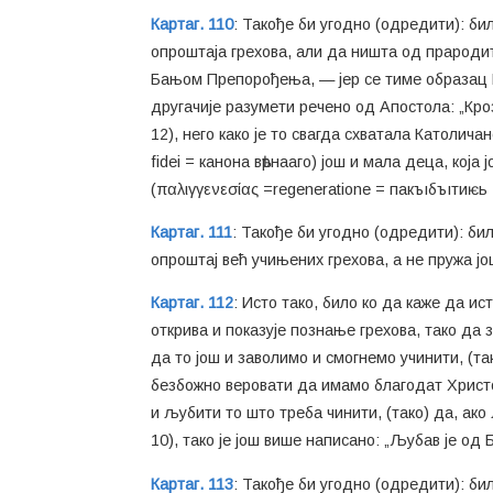
Картаг. 110
: Такође би угодно (одредити): би
опроштаја грехова, али да ништа од прародите
Бањом Препорођења, — јер се тиме образац К
другачије разумети речено од Апостола: „Кроз 
12), него како је то свагда схватала Католич
fidei = канона вѣрнааго) још и мала деца, ко
(παλιγγενεσίας =regeneratione = пакъıбъıтиѥ
Картаг. 111
: Такође би угодно (одредити): би
опроштај већ учињених грехова, а не пружа јо
Картаг. 112
: Исто тако, било ко да каже да и
открива и показује познање грехова, тако да 
да то још и заволимо и смогнемо учинити, (так
безбожно веровати да имамо благодат Христов
и љубити то што треба чинити, (тако) да, ако 
10), тако је још више написано: „Љубав је од Бо
Картаг. 113
: Такође би угодно (одредити): б