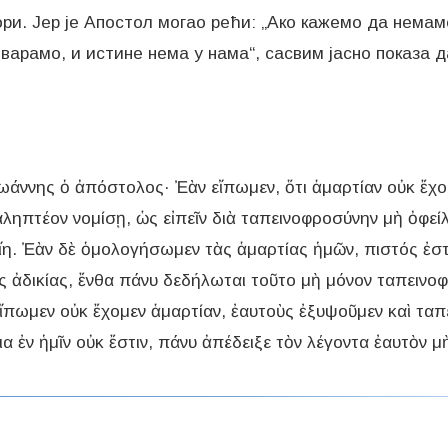
ори. Јер је Апостол могао рећи: „Ако кажемо да нема
 варамо, и истине нема у нама“, сасвим јасно показа д
 ᾽Ιωάννης ὁ ἀπόστολος· Ἐὰν εἴπωμεν, ὅτι ἁμαρτίαν οὐκ ἔχ
ληπτέον νομίσῃ, ὡς εἰπεῖν διὰ ταπεινοφροσύνην μὴ ὀφείλε
ἴη. Ἐὰν δὲ ὁμολογήσωμεν τὰς ἁμαρτίας ἡμῶν, πιστός ἐστι 
 ἀδικίας, ἔνθα πάνυ δεδήλωται τοῦτο μὴ μόνον ταπεινοφ
ἴπωμεν οὐκ ἔχομεν ἁμαρτίαν, ἐαυτοὺς ἐξυψοῦμεν καὶ ταπε
α ἐν ἡμῖν οὐκ ἔστιν, πάνυ ἀπέδειξε τὸν λέγοντα ἐαυτὸν μ