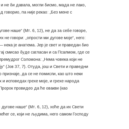
т и не би давала, могли бисмо, мада не лако,
 говорио, па није рекао: „Без мене с
ове наше“ (Мт. 6, 12), не да за себе говоре,
х не говори: „опрости ми дугове моје“, него:
— нека је анатема. Јер је свет и праведан био
 тај смисао буде сагласан и са Псалмом, где се
м премудрог Соломона: „Нема човека који не
ју“ (Јов 37, 7). Отуда, још и Свети и праведни
 признаје, да се не помисли, као што неки
их и исповедах грехе моје, и грехе народа
е Пророк провидео да ће овакви (као
дугове наше“ (Мт. 6, 12), хоће да их Свети
лећег се, који не људима, него самом Господу