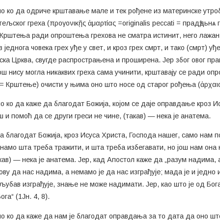
ло ко да одриче крштавање мале и тек рођене из материнске утро
љског греха (προγονικῇς ἁμαρτίας =originalis peccati = прадѣдьнѧ 
рштења ради опроштења грехова не сматра истинит, него лажан, —
једнога човека грех уђе у свет, и кроз грех смрт, и тако (смрт) у
анска Црква, свугде распрострањена и проширена. Јер због овог пра
ја још нису могла никаквих греха сама учинити, крштавају се ради 
ь = Крштење) очисти у њима оно што носе од старог рођења (ἀρχαι
ло ко да каже да благодат Божија, којом се даје оправдање кроз И
ш и помоћ да се други греси не чине, (такав) — нека је анатема.
ста благодат Божија, кроз Исуса Христа, Господа нашег, само нам 
знамо шта треба тражити, и шта треба избегавати, но још нам она
ав) — нека је анатема. Јер, кад Апостол каже да „разум надима, а 
у да нас надима, а немамо је да нас изграђује; мада је и једно и
љубав изграђује, знање не може надимати. Јер, као што је од Бога 
га“ (1Јн. 4, 8).
ило ко да каже да нам је благодат оправдања за то дата да оно 