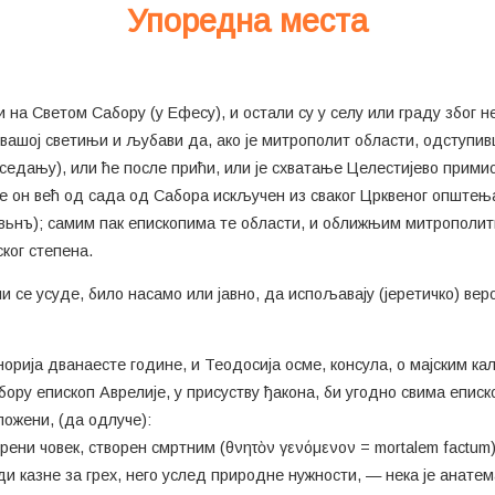
Упоредна места
и на Светом Сабору (у Ефесу), и остали су у селу или граду због н
 вашој светињи и љубави да, ако је митрополит области, одступи
едању), или ће после прићи, или је схватање Целестијево примио
 је он већ од сада од Сабора искључен из сваког Црквеног општења 
твьнъ); самим пак епископима те области, и оближњим митрополит
ког степена.
ли се усуде, било насамо или јавно, да испољавају (јеретичко) ве
орија дванаесте године, и Теодосија осме, консула, о мајским кал
ору епископ Аврелије, у присуству ђакона, би угодно свима епис
ложени, (да одлуче):
орени човек, створен смртним (θνητὸν γενόμενον = mortalem factum)
ади казне за грех, него услед природне нужности, — нека је анатем