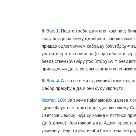
III Вас. 1
: Пошто треба да и они, који нису бил
знају шта је на њему одређено, саопштавамо
пришао одметничком сабрању (συνεδρίῳ = зас
урадити против епископа (своје) области, јер
бездвјствен (ἀνενέργητος ὑπάρχων = бездѣис
принадлежи да га сасвим свргну и са епископс
III Вас. 4
: А ако се неки од клирикâ одметну и
Сабор пресуђује да и они буду свргнути.
Картаг. 109
: За време најславнијих царева Хон
Цркве Фаустове, док председаваше свему Саб
Светоме Сабору, чија су имена и потписи при
Да (одлуче): Који говори да је Адам, првоств
умреће у телу, то јест изаћи ће из тела, не р