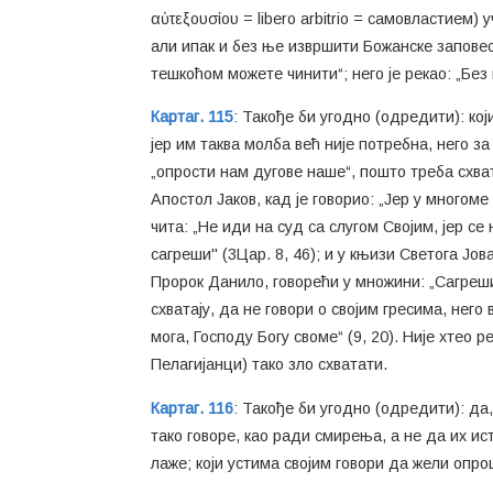
αὐτεξουσίου = libero arbitrio = самовластием)
али ипак и без ње извршити Божанске заповест
тешкоћом можете чинити“; него је рекао: „Без 
Картаг. 115
: Такође би угодно (одредити): кој
јер им таква молба већ није потребна, него за
„опрости нам дугове наше“, пошто треба схват
Апостол Јаков, кад је говорио: „Јер у многоме
чита: „Не иди на суд са слугом Својим, јер с
сагреши" (3Цар. 8, 46); и у књизи Светога Јов
Пророк Данило, говорећи у множини: „Сагрешис
схватају, да не говори о својим гресима, него
мога, Господу Богу своме“ (9, 20). Није хтео р
Пелагијанци) тако зло схватати.
Картаг. 116
: Такође би угодно (одредити): да
тако говоре, као ради смирења, а не да их ис
лаже; који устима својим говори да жели опро