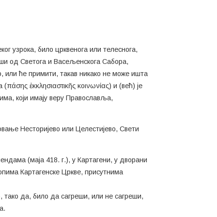
еког узрока, било црквенога или телеснога,
вши од Светога и Васељенскога Сабора,
, или ће примити, такав никако не може ишта
(πάσης ἐκκλησιαστικῆς κοινωνίας) и (већ) је
има, који имају веру Православља,
ровање Несторијево или Целестијево, Свети
ендама (маја 418. г.), у Картагени, у дворани
копима Картагенске Цркве, присутнима
, тако да, било да сагреши, или не сагреши,
а.