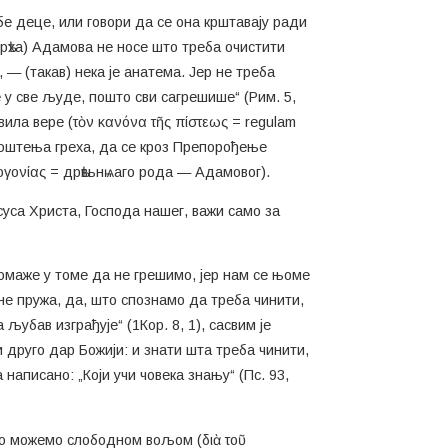
бе деце, или говори да се она крштавају ради
грѣха) Адамова не носе што треба очистити
 (такав) нека је анатема. Јер не треба
ђе у све људе, пошто сви сагрешише“ (Рим. 5,
вила вере (τὸν κανόνα τῆς πίστεως = regulam
опроштења греха, да се кроз Препорођење
ογονίας = дрѣвьнѩаго рода — Адамовог).
суса Христа, Господа нашег, важи само за
помаже у томе да не грешимо, јер нам се њоме
 не пружа, да, што спознамо да треба чинити,
љубав изграђује“ (1Кор. 8, 1), сасвим је
 друго дар Божији: и знати шта треба чинити,
написано: „Који учи човека знању“ (Пс. 93,
што можемо слободном вољом (διὰ τοῦ