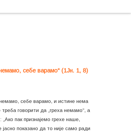
немамо, себе варамо“ (1Јн. 1, 8)
 немамо, себе варамо, и истине нема
е треба говорити да „греха немамо“, а
: „Ако пак признајемо грехе наше,
је јасно показано да то није само ради