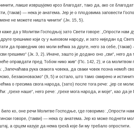
 учинити, лакше извршујемо кроз благодат, тако да, ако се благода
и, (такав) — нека је анатема. Јер је о плодовима заповести Господ
мене не можете ништа чинити“ (Јн. 15, 5).
и каже да у Молитви Господњој зато Свети говоре: „Опрости нам дуг
 друге грешнике који су у њиховом народу, и зато ниједан од Свети
ати да праведник ово моли већма за друге, него за себе, (такав) 
 сви грешимо“ (Јк. 3, 2). Иначе, зашто је додано оно „сви“, него да
е неће оправдати пред Тобом нико жив“ (Пс. 142, 2); и са молитво
а: „Запечаћава рука свакога човека, да сваки човек позна немоћ сво
мо, безаконовасмо“ (9, 5) и остало, што тамо смирено и истинито
 већма о гресима свога народа, (зато) после тога рече: „јер се мол
ећи: „грехе наше“, него рече: „грехе мога народа, и моје“, као да ј
, било ко, оне речи Молитве Господње, где говоримо: „Опрости нам 
тински говоре, (такви) — нека су анатема. Јер ко може поднети мо
штај, а срцем казује да нема грехâ које би му требало опростити.