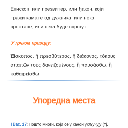
Епископ, или презвитер, или ђакон, који
тражи камате од дужника, или нека
престане, или нека буде свргнут.
У грчком преводу:
Ἐπίσκοπος, ἢ πρεσβύτερος, ἢ διάκονος, τόκους
ἀπαιτῶν τοὺς δανειζομένους, ἢ παυσάσθω, ἢ
καθαιρείσθω.
Упоредна места
I Вас. 17
: Пошто многи, који се у канон укључују (тј.