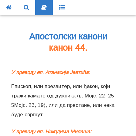
Апостолски канони
канон 44.
У преводу еп. Атанасија Јевтића:
Епископ, или презвитер, или ђакон, који
тражи камате од дужника (в. Мојс. 22, 25;
5Мојс. 23, 19), или да престане, или нека
буде свргнут.
У преводу еп. Никодима Милаша: