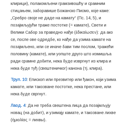
клирици), полакомљени грамзивошћу и срамним
стицањем, заборавише Божанско Писмо, које каже:
„Сребро своје не даде на камату“ (Пс. 14, 5), и
позајмљујући траже постотке (= камате), Свети и
Велики Сабор за праведно нађе (ἐδικαίωσεν): да ако
се, после ове одредбе, ко нађе да узима камате на
позајмљено, или се иначе бави тим послом, тражећи
половину (камате), или уопште друго што измишља
ради срамне добити, нека буде извргнут из клира и
нека буде туђ (свештеничког) канона (тј. клира).
Трул. 10
: Епископ или презвитер или ђакон, који узима
камате, или такозване постотке, нека престане, или
нека буде свргнут.
Лаод. 4
: Да не треба свештена лица да позајмљују
новац (на добит), и узимају камате, и такозване лихве
(ἡμιολίας = лихвы).