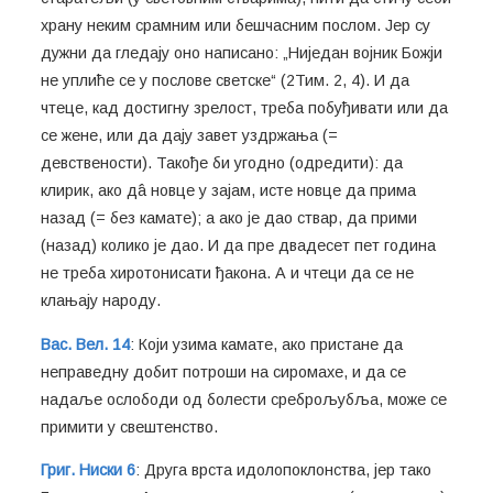
храну неким срамним или бешчасним послом. Јер су
дужни да гледају оно написано: „Ниједан војник Божји
не уплиће се у послове светске“ (2Тим. 2, 4). И да
чтеце, кад достигну зрелост, треба побуђивати или да
се жене, или да дају завет уздржања (=
девствености). Такође би угодно (одредити): да
клирик, ако дâ новце у зајам, исте новце да прима
назад (= без камате); а ако је дао ствар, да прими
(назад) колико је дао. И да пре двадесет пет година
не треба хиротонисати ђакона. А и чтеци да се не
клањају народу.
Вас. Вел. 14
: Који узима камате, ако пристане да
неправедну добит потроши на сиромахе, и да се
надаље ослободи од болести среброљубља, може се
примити у свештенство.
Григ. Ниски 6
: Друга врста идолопоклонства, јер тако