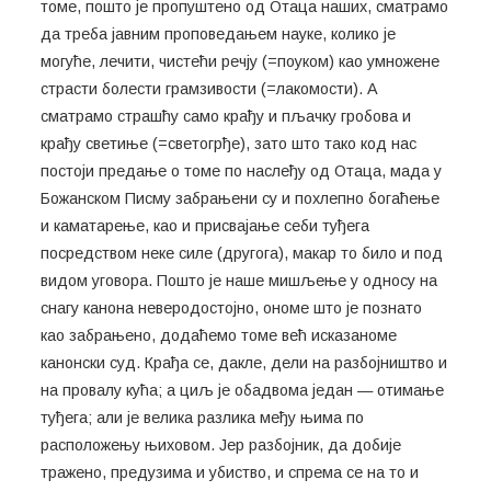
томе, пошто је пропуштено од Отаца наших, сматрамо
да треба јавним проповедањем науке, колико је
могуће, лечити, чистећи речју (=поуком) као умножене
страсти болести грамзивости (=лакомости). А
сматрамо страшћу само крађу и пљачку гробова и
крађу светиње (=светогрђе), зато што тако код нас
постоји предање о томе по наслеђу од Отаца, мада у
Божанском Писму забрањени су и похлепно богаћење
и каматарење, као и присвајање себи туђега
посредством неке силе (другога), макар то било и под
видом уговора. Пошто је наше мишљење у односу на
снагу канона неверодостојно, ономе што је познато
као забрањено, додаћемо томе већ исказаноме
канонски суд. Крађа се, дакле, дели на разбојништво и
на провалу кућа; а циљ је обадвома један — отимање
туђега; али је велика разлика међу њима по
расположењу њиховом. Јер разбојник, да добије
тражено, предузима и убиство, и спрема се на то и