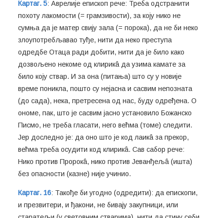
Картаг. 5
: Аврелије епископ рече: Треба одстранити
похоту лакомости (= грамзивости), за коју нико не
сумња да је матер свију зала (= порока), да не би неко
злоупотребљавао туђе, нити да неко преступа
одредбе Отаца ради добити, нити да је било како
дозвољено некоме од клирикâ да узима камате за
било коју ствар. И за она (питања) што су у новије
време поникла, пошто су нејасна и сасвим непозната
(до сада), нека, претресена од нас, буду одређена. О
ономе, пак, што је сасвим јасно установило Божанско
Писмо, не треба гласати, него већма (томе) следити.
Јер доследно је: да оно што је код лаикâ за прекор,
већма треба осудити код клирикâ. Сав сабор рече:
Нико против Пророкâ, нико против Јеванђељâ (ишта)
без опасности (казне) није учинио.
Картаг. 16
: Такође би угодно (одредити): да епископи,
и презвитери, и ђакони, не бивају закупници, или
старатељи (у световним стварима), нити да стичу себи