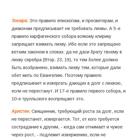
Зонара:
Это правило епископам, и пресвитерам, и
диаконам предписывает не требовать лихвы. А 5-е
правило карфагенского собора всякому клирику
запрещает взимать лихву. Ибо если это запрещено
ветхим законом в словах: да не даси брату твоему в
лихву серебра (Втор. 23, 19), то тем более должно
быть возбранено, взимать лихву тем, которые дали
обет жить по Евангелию. Поэтому правило
предписывает и извергать дающих в долг с лихвою,
если не перестанут. И 17-е правило первого собора, и
10-е трулльского воспрещают это.
Аристен:
Священник, требующий роста за долг, если
не перестанет, извергается. Тот, от кого требуется
сострадание к другим, - когда сам отнимает и чужое
через рост, - подлежит извержению, если не