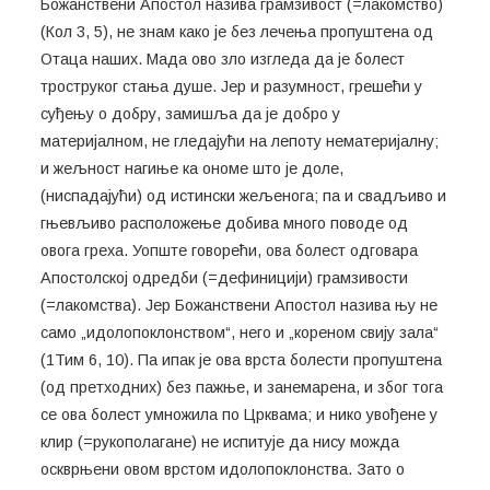
Божанствени Апостол назива грамзивост (=лакомство)
(Кол 3, 5), не знам како је без лечења пропуштена од
Отаца наших. Мада ово зло изгледа да је болест
троструког стања душе. Јер и разумност, грешећи у
суђењу о добру, замишља да је добро у
материјалном, не гледајући на лепоту нематеријалну;
и жељност нагиње ка ономе што је доле,
(ниспадајући) од истински жељенога; па и свадљиво и
гњевљиво расположење добива много поводе од
овога греха. Уопште говорећи, ова болест одговара
Апостолској одредби (=дефиницији) грамзивости
(=лакомства). Јер Божанствени Апостол назива њу не
само „идолопоклонством“, него и „кореном свију зала“
(1Тим 6, 10). Па ипак је ова врста болести пропуштена
(од претходних) без пажње, и занемарена, и због тога
се ова болест умножила по Црквама; и нико увођене у
клир (=рукополагане) не испитује да нису можда
оскврњени овом врстом идолопоклонства. Зато о