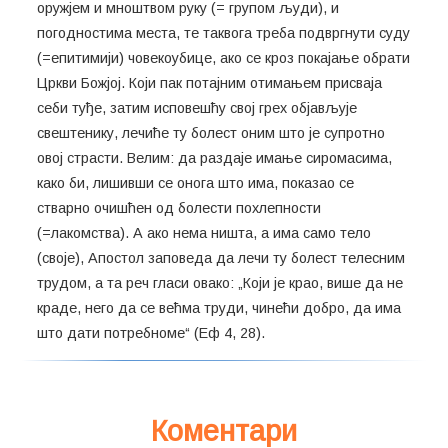
оружјем и мноштвом руку (= групом људи), и
погодностима места, те таквога треба подвргнути суду
(=епитимији) човекоубице, ако се кроз покајање обрати
Цркви Божјој. Који пак потајним отимањем присваја
себи туђе, затим исповешћу свој грех објављује
свештенику, лечиће ту болест оним што је супротно
овој страсти. Велим: да раздаје имање сиромасима,
како би, лишивши се онога што има, показао се
стварно очишћен од болести похлепности
(=лакомства). А ако нема ништа, а има само тело
(своје), Апостол заповеда да лечи ту болест телесним
трудом, а та реч гласи овако: „Који је крао, више да не
краде, него да се већма труди, чинећи добро, да има
што дати потребноме“ (Еф 4, 28).
Коментари