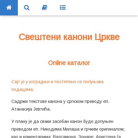
Свештени канони Цркве
Online каталог
Сајт је у изградњи и постепено се попуњава
подацима.
Садржи текстове канона у српском преводу еп.
Атанасија Јевтића.
У плану је да сваки засебан канон буде допуњен
преводом еп. Никодима Милаша и грчким оригиналом;
као и коментарима: Валсамона, Зонаре, Аристена (а