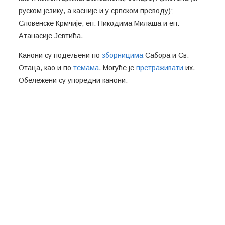
руском језику, а касније и у српском преводу);
Словенске Крмчије, еп. Никодима Милаша и еп.
Атанасије Јевтића.
Канони су подељени по
зборницима
Сабора и Св.
Отаца, као и по
темама
. Могуће је
претраживати
их.
Обележени су упоредни канони.